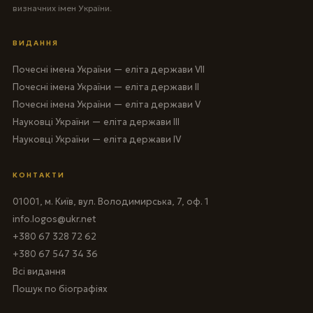
визначних імен України.
ВИДАННЯ
Почесні імена України — еліта держави VII
Почесні імена України — еліта держави II
Почесні імена України — еліта держави V
Науковці України — еліта держави III
Науковці України — еліта держави IV
КОНТАКТИ
01001, м. Київ, вул. Володимирська, 7, оф. 1
info.logos@ukr.net
+380 67 328 72 62
+380 67 547 34 36
Всі видання
Пошук по біографіях