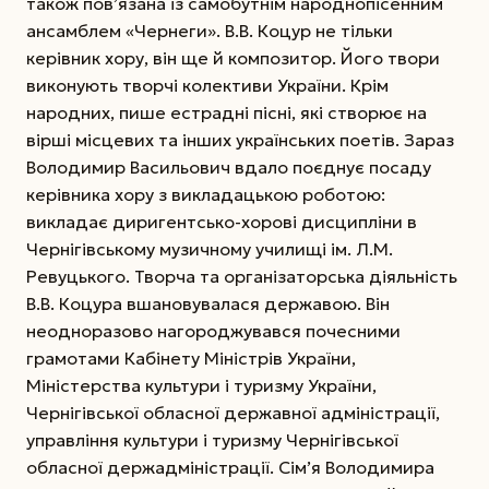
також пов’язана із самобутнім народнопісенним
ансамблем «Чернеги». В.В. Коцур не тільки
керівник хору, він ще й композитор. Його твори
виконують творчі колективи України. Крім
народних, пише естрадні пісні, які створює на
вірші місцевих та інших українських поетів. Зараз
Володимир Васильович вдало поєднує посаду
керівника хору з викладацькою роботою:
викладає диригентсько-хорові дисципліни в
Чернігівському музичному училищі ім. Л.М.
Ревуцького. Творча та організаторська діяльність
В.В. Коцура вшановувалася державою. Він
неодноразово нагороджувався почесними
грамотами Кабінету Міністрів України,
Міністерства культури і туризму України,
Чернігівської обласної державної адміністрації,
управління культури і туризму Чернігівської
обласної держадміністрації. Сім’я Володимира