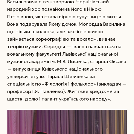
Васильовича є теж творчою. Чернігівський
народний хор познайомив його з Ніною
Петрівною, яка стала вірною супутницею життя.
Вона подарувала йому дочок. Молодша Василина
ще тільки школярка, але вже інтенсивно
займається хореографією та вокалом, вивчає
теорію музики. Середня — Іванна навчається на
вокальному факультеті Львівської національної
музичної академії ім. М.В. Лисенка, старша Оксана
— випускниця Київського національного
університету ім. Тараса Шевченка за
спеціальністю «Філологія і фольклор» (викладач —
професор І.Я. Павленко). Життєве кредо: «Я за
щастя, долю і талант українського народу».