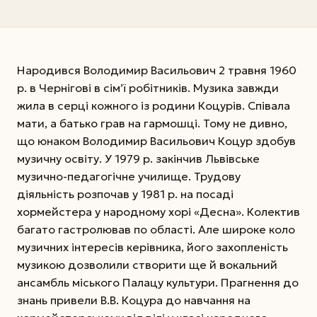
Народився Володимир Васильович 2 травня 1960
р. в Чернігові в сім’ї робітників. Музика завжди
жила в серці кожного із родини Коцурів. Співала
мати, а батько грав на гармошці. Тому не дивно,
що юнаком Володимир Васильович Коцур здобув
музичну освіту. У 1979 р. закінчив Львівське
музично-педагогічне училище. Трудову
діяльність розпочав у 1981 р. на посаді
хормейстера у народному хорі «Десна». Колектив
багато гастролював по області. Але широке коло
музичних інтересів керівника, його захопленість
музикою дозволили створити ще й вокальний
ансамбль міського Палацу культури. Прагнення до
знань привели В.В. Коцура до навчання на