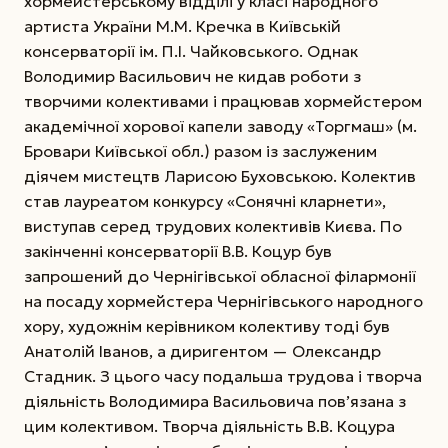
хормейстерському відділі у класі народного
артиста України М.М. Кречка в Київській
консерваторії ім. П.І. Чайковського. Однак
Володимир Васильович не кидав роботи з
творчими колективами і працював хормейстером
академічної хорової капели заводу «Торгмаш» (м.
Бровари Київської обл.) разом із заслуженим
діячем мистецтв Ларисою Буховською. Колектив
став лауреатом конкурсу «Сонячні кларнети»,
виступав серед трудових колективів Києва.
По
закінченні консерваторії В.В. Коцур був
запрошений до Чернігівської обласної філармонії
на посаду хормейстера Чернігівського народного
хору, художнім керівником колективу тоді був
Анатолій Іванов, а диригентом — Олександр
Стадник. З цього часу подальша трудова і творча
діяльність Володимира Васильовича пов’язана з
цим колективом. Творча діяльність В.В. Коцура