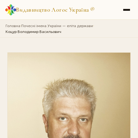
Видавництво Логос Україна
®
Головна
Почесні імена України — еліта держави
›
›
Коцур Володимир Васильович