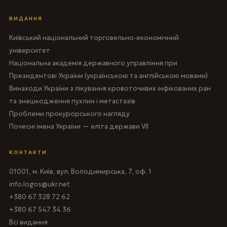
ВИДАННЯ
Київський національний торговельно-економічний
університет
Національна академія державного управління при
Президентові України (українською та англійською мовами)
Винаходи України з лікування кровоточивих інфікованих ран
та знешкодження пухлин і метастазів
Проблеми прокурорського нагляду
Почесні імена України — еліта держави VII
КОНТАКТИ
01001, м. Київ, вул. Володимирська, 7, оф. 1
info.logos@ukr.net
+380 67 328 72 62
+380 67 547 34 36
Всі видання