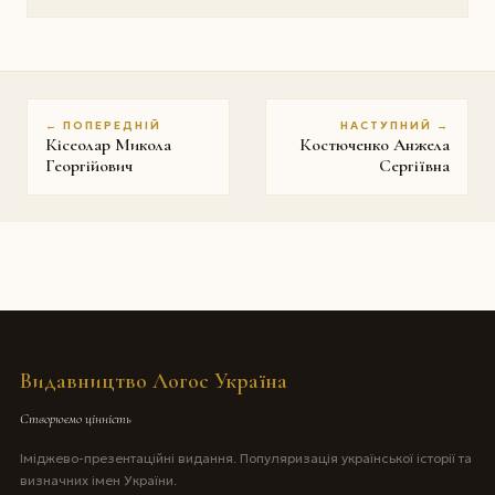
← ПОПЕРЕДНІЙ
НАСТУПНИЙ →
Кісеолар Микола
Костюченко Анжела
Георгійович
Сергіївна
Видавництво Логос Україна
Створюємо цінність
Іміджево-презентаційні видання. Популяризація української історії та
визначних імен України.