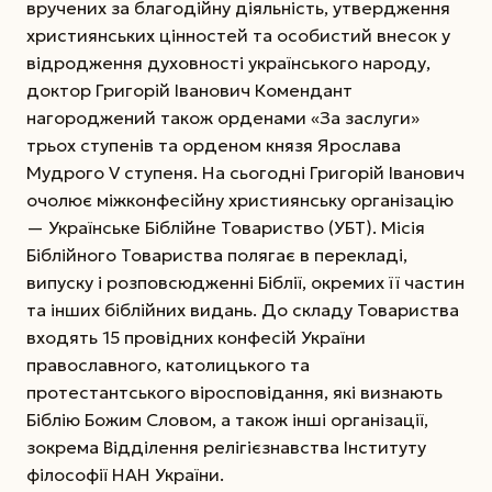
вручених за благодійну діяльність, утвердження
християнських цінностей та особистий внесок у
відродження духовності українського народу,
доктор Григорій Іванович Комендант
нагороджений також орденами «За заслуги»
трьох ступенів та орденом князя Ярослава
Мудрого V ступеня. На сьогодні Григорій Іванович
очолює міжконфесійну християнську організацію
— Українське Біблійне Товариство (УБТ). Місія
Біблійного Товариства полягає в перекладі,
випуску і розповсюдженні Біблії, окремих її частин
та інших біблійних видань. До складу Товариства
входять 15 провідних конфесій України
православного, католицького та
протестантського віросповідання, які визнають
Біблію Божим Словом, а також інші організації,
зокрема Відділення релігієзнавства Інституту
філософії НАН України.