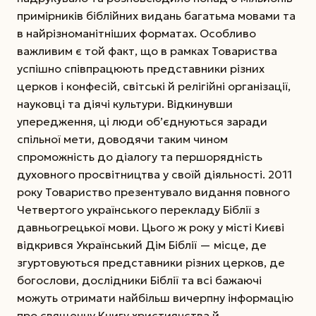
примірників біблійних видань багатьма мовами та
в найрізноманітніших форматах. Особливо
важливим є той факт, що в рамках Товариства
успішно співпрацюють представники різних
церков і конфесій, світські й релігійні організації,
науковці та діячі культури. Відкинувши
упередження, ці люди об’єднуються заради
спільної мети, доводячи таким чином
спроможність до діалогу та першорядність
духовного просвітництва у своїй діяльності. 2011
року Товариство презентувало видання повного
Четвертого українського перекладу Біблії з
давньогрецької мови. Цього ж року у місті Києві
відкрився Український Дім Біблії — місце, де
згуртовуються представники різних церков, де
богослови, дослідники Біблії та всі бажаючі
можуть отримати найбільш вичерпну інформацію
про священну Книгу християнства й