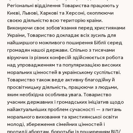
Регіональні відділення Товариства працюють у
Києві, Львові, Харкові та Херсоні, охоплюючи
своєю діяльністю всю територію країни.
Виконуючи своє зобов’язання перед християнами
України, Товариство докладає всіх зусиль для
найширшого можливого поширення Біблії серед
громадян нашої держави. Спільно з тисячами
віруючих із різних конфесій здійснюється робота
над упровадженням та популяризацією високих
моральних цінностей в українському суспільстві.
Товариство також веде активну благодійну й
просвітницьку діяльність, працюючи з людьми,
яким необхідна особлива увага. Товариство
учасник державних і громадських ініціатив щодо
найактуальніших проблем сучасності — з питань
морального виховання та християнської освіти
молоді, збереження сімейних цінностей і
протидії абортам, боротьби із поширенням ВІЛ/