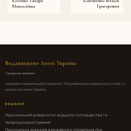
Козенко Тамара
Кононенко Віталій
Миколаївна
Григорович
Видавництво Логос Україна
Створюємо цінність
Іміджево-презентаційні видання. Популяризація української історії та
визначних імен України.
ВИДАННЯ
Національний університет водного господарства та
природокористування
Національна академія державного управління при