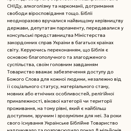
СНІДу, алкоголізму та наркоманії, дотримання
свободи віросповідання тощо. Біблії
неодноразово вручалися найвищому керівництву
держави, депутатам парламенту, передавалися у
консульські представництва Міністерства
закордонних справ України в багатьох країнах
світу. Керуючись переконанням, що Біблія є
основою благополучного та злагодженого
суспільства, своїм головним завданням
Товариство вважає забезпечення доступу до
Божого Слова для кожної людини, незалежно від
її соціального статусу, матеріального стану,
мовних або етнічних особливостей, релігійної
приналежності, вікової категорії чи території
проживання, на тому рівні, який є найбільш
доступним, зручним і зрозумілим для неї. За роки
свого існування Українське Біблійне Товариство
надрукувало та розповсюдило понад 8 мільйонів