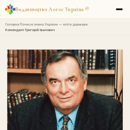
Видавництво Логос Україна
®
Головна
Почесні імена України — еліта держави
›
›
Комендант Григорій Іванович