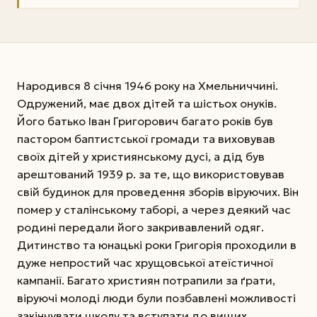
Народився 8 січня 1946 року на Хмельниччині.
Одружений, має двох дітей та шістьох онуків.
Його батько Іван Григорович багато років був
пастором баптистської громади та виховував
своїх дітей у християнському дусі, а дід був
арештований 1939 р. за те, що використовував
свій будинок для проведення зборів віруючих. Він
помер у сталінському таборі, а через деякий час
родині передали його закривавлений одяг.
Дитинство та юнацькі роки Григорія проходили в
дуже непростий час хрущовської атеїстичної
кампанії. Багато християн потрапили за ґрати,
віруючі молоді люди були позбавлені можливості
закінчувати школу та вступати до вищих