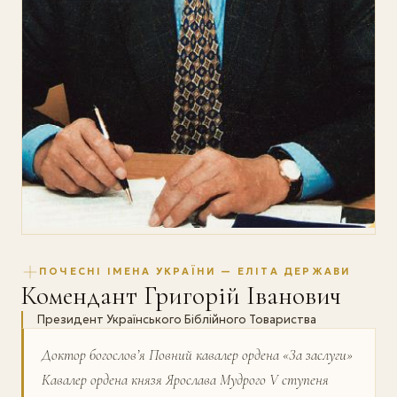
ПОЧЕСНІ ІМЕНА УКРАЇНИ — ЕЛІТА ДЕРЖАВИ
Комендант Григорій Іванович
Президент Українського Біблійного Товариства
Доктор богослов’я Повний кавалер ордена «За заслуги»
Кавалер ордена князя Ярослава Мудрого V ступеня