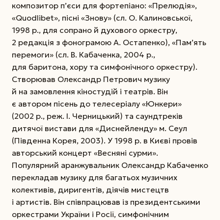
композитор п’єси для фортепіано: «Прелюдія»,
«Quodlibet», пісні «Знову» (сл. О. Калиновської,
1998 р., для сопрано й духового оркестру,
2 редакція з фонограмою А. Остапенко), «Пам’ять
перемоги» (сл. В. Кабаченка, 2004 р.,
для баритона, хору та симфонічного оркестру).
Створював Олександр Петрович музику
й на замовлення кіностудій і театрів. Він
є автором пісень до телесеріалу «Юнкери»
(2002 р., реж. І. Черницький) та саундтреків
дитячої вистави для «Диснейленду» м. Сеул
(Південна Корея, 2003). У 1998 р. в Києві провів
авторський концерт «Весняні сурми».
Популярний аранжувальник Олександр Кабаченко
перекладав музику для багатьох музичних
колективів, диригентів, діячів мистецтв
і артистів. Він спів­працював із президентськими
оркестрами України і Росії, симфонічним