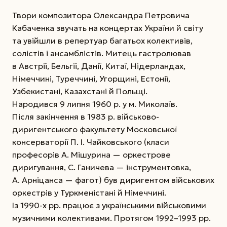
Твори композитора Олександра Петровича
Кабаченка звучать на концертах України й світу
та увійшли в репертуар багатьох колективів,
солістів і ансамблістів. Митець гастролював
в Австрії, Бельгії, Данії, Китаї, Нідерландах,
Німеччині, Туреччині, Угорщині, Естонії,
Узбекистані, Казахстані й Польщі.
Народився 9 липня 1960 р. у м. Миколаїв.
Після закінчення в 1983 р. військово-
диригентського факультету Московської
консерваторії П. І. Чайковського (класи
професорів А. Мішурина — оркестрове
диригування, С. Ганичева — інструментовка,
А. Арніцанса — фагот) був диригентом військових
оркестрів у Туркменістані й Німеччині.
Із 1990-х рр. працює з українськими військовими
музичними колективами. Протягом 1992–1993 рр.