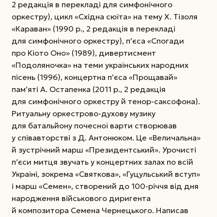
2 редакція в перекладі для симфонічного
оркестру), цикл «Східна сюїта» на тему Х. Тізоля
«Караван» (1990 р., 2 редакція в перекладі
для симфонічного оркестру), п’єса «Спогади
про Кіото Оно» (1989), дивертисмент
«Подоляночка» на теми українських народних
пісень (1996), концертна п’єса «Прощавай»
пам’яті А. Остапенка (2011 р., 2 редакція
для симфонічного оркестру й тенор-саксофона).
Ритуальну оркестрово-духову музику
для батальйону почесної варти створював
у співавторстві з Д. Антонюком. Це «Величальна»
й зустрічний марш «Президентський». Урочисті
п’єси митця звучать у концертних залах по всій
Україні, зокрема «Святкова», «Гуцульський вступ»
і марш «Семен», створений до 100-річчя від дня
народження військового диригента
й композитора Семена Чернецького. Написав