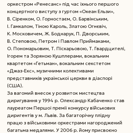
оркестром «Ренесанс» під час їхнього першого
концертного виступу з гуртом «Океан Ельзи»,
В. Сіренком, О. Горностаєм, О. Барвінським,
І. Гамкалом, Тіною Кароль, Златою Огнєвіч,
К. Моско­вичем, Ж. Боднарук, П. Дворським,
В. Степовою, Петром і Павлом Приймаками,
О. Пономарьовим, Т. Піскарьовою, Т. Гвардцителі,
Ігорем та Зоряною Кушплерами, вокальним
квартетом «Гетьман», вокальним секстетом
«Джаз-Екс», музичними колективами
представників української церкви в діаспорі
(США).
За вагомий внесок у розвиток мистецтва
диригування у 1994 р. Олександр Кабаченко став
лауреатом Першої премії конкурсу військових
диригентів у м. Львів. За багаторічну плідну
працю з військовими оркестрами нагороджений
багатьма медалями. У 2006 р. йому присвоєно