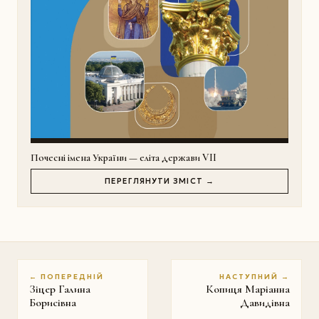
Почесні імена України — еліта держави VII
ПЕРЕГЛЯНУТИ ЗМІСТ →
← ПОПЕРЕДНІЙ
НАСТУПНИЙ →
Зіцер Галина
Копиця Маріанна
Борисівна
Давидівна