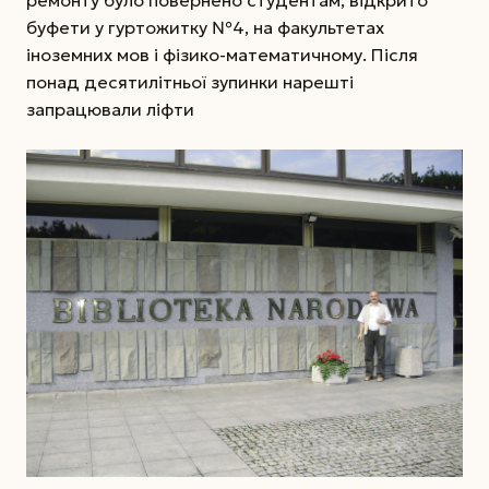
ремонту було повернено студентам, відкрито
буфети у гуртожитку №4, на факультетах
іноземних мов і фізико-математичному. Після
понад десятилітньої зупинки нарешті
запрацювали ліфти