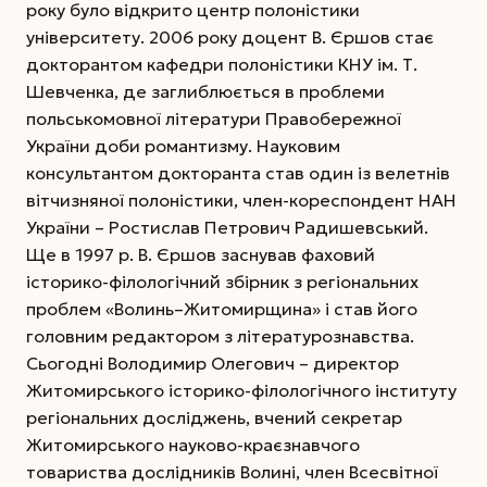
року було відкрито центр полоністики
університету. 2006 року доцент В. Єршов стає
докторантом кафедри полоністики КНУ ім. Т.
Шевченка, де заглиблюється в проблеми
польськомовної літератури Правобережної
України доби романтизму. Науковим
консультантом докторанта став один із велетнів
вітчизняної полоністики, член-кореспондент НАН
України – Ростислав Петрович Радишевський.
Ще в 1997 р. В. Єршов заснував фаховий
історико-філологічний збірник з регіональних
проблем «Волинь–Житомирщина» і став його
головним редактором з літературознавства.
Сьогодні Володимир Олегович – директор
Житомирського історико-філологічного інституту
регіональних досліджень, вчений секретар
Житомирського науково-краєзнавчого
товариства дослідників Волині, член Всесвітної