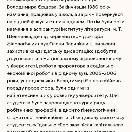
Володимира Єршова. Закінчивши 1980 року
навчання, працював у школі, а за рік – повернувся
на рідний факультет викладачем. Потім були роки
навчання в аспірантурі Інституту літератури ім. Т.
Шевченка, де під керівництвом доктора
філологічних наук Олени Василівни Шпильової
захистив кандидатську дисертацію; здобуття
другої освіти в Національному агроекологічному
університеті, робота проректора з соціально-
економічної роботи в рідному вузі. 2003–2006
роки, упродовж яких Володимир Єршов обіймав
посаду проректора, були одними з
найінтенсивніших у розвитку університету. Для
студентів було запроваджено курси ряду
робітничих професій, відкрито гінекологічний і
стоматологічний кабінети. Ліквідовану свого часу
студентську їдальню «Берізка» після капітального