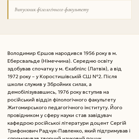
Випускник філологічного факультету
Володимир Єршов народився 1956 року в м.
Еберсвальде (Німеччина). Середню освіту
здобував спочатку у м. Єкабпілс (Латвія), а від
1972 року – у Коростишівській СШ №2. Після
школи служив у Збройних силах, а
демобілізувавшись, 1976 року вступив на
російський відділ філологічного факультету
Житомирського педагогічного інституту. Його
провідником у сферу науки став завідувач
кафедрою російської літератури доцент Сергій
Трифонович Радчук-Павленко, який підтримував і
спрямовував творчий науковий пошук