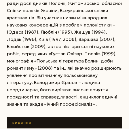
ради дослідників Полонії, Житомирської обласної
Спілки поляків України, Всеукраїнської спілки
краєзнавців. Він учасник низки міжнародних
наукових конференцій з проблем полоністики –
(Одеса (1987), Люблін (1993), Жешув (1994),
Лодзь (1996), Київ (1997, 2008), Варшава (2007),
Білийсток (2009), автор півтори сотні наукових
робіт, серед яких «Густав Олізар. Поезії» (1999),
монографія «Польська література Волині доби
романтизму» (2008) та ін., які значно розширюють
уявлення про вітчизняну польськомовну
літературу. Володимир Єршов – людина
неординарна, його вирізняє високе почуття
порядності та справедливості, енциклопедичні
знання та академічний професіоналізм.
ВИДАННЯ