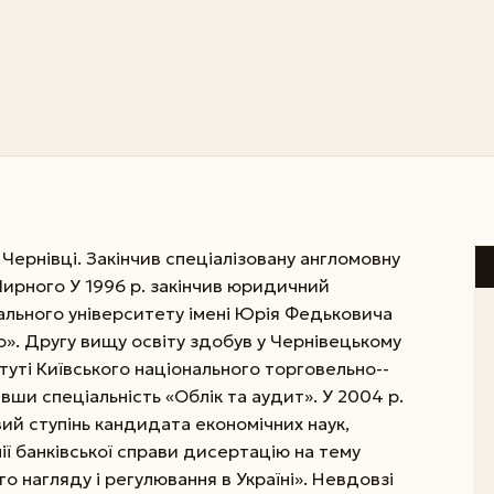
 Чернівці. Закінчив спеціалізовану англомовну
ирного У 1996 р. закінчив юридичний
ального університету імені Юрія Федьковича
о». Другу вищу освіту здобув у Чернівецькому
уті Київського національного торговельно-­
вши спеціальність «Облік та аудит». У 2004 р.
ий ступінь кандидата економічних наук,
ії банківської справи дисертацію на тему
о нагляду і регулювання в Украї­ні». Невдовзі