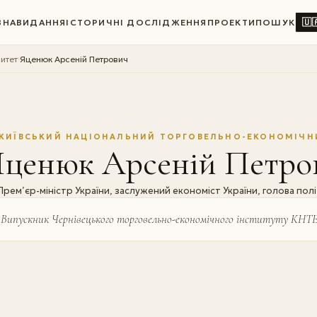
🇺
ВНА
ВИДАННЯ
ІСТОРИЧНІ ДОСЛІДЖЕННЯ
ПРОЕКТИ
ПОШУК
итет
Яценюк Арсеній Петрович
›
КИЇВСЬКИЙ НАЦІОНАЛЬНИЙ ТОРГОВЕЛЬНО-ЕКОНОМІЧН
Яценюк Арсеній Петро
Прем’єр-міністр України, заслужений економіст України, голова по
Випускник Чернівецького торговельно-економічного інституту КНТЕУ