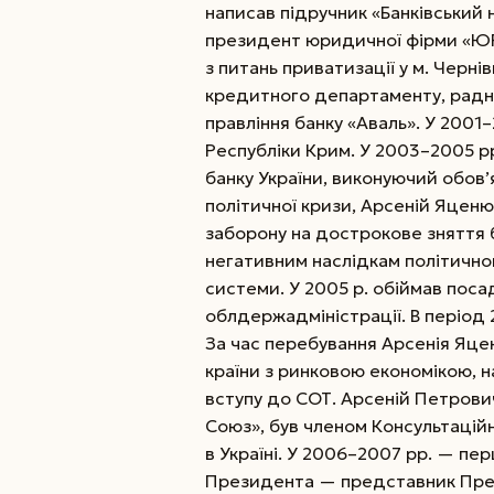
написав підручник «Банківський 
президент юридичної фірми «ЮР
з питань приватизації у м. Чернів
кредитного департаменту, радни
правління банку «Аваль». У 2001
Респуб­ліки Крим. У 2003–2005 
банку України, виконуючий обов’я
політичної кризи, Арсеній Яцен
заборону на дострокове зняття 
негативним наслідкам політичног
системи. У 2005 р. обіймав пос
облдержадміністрації. В період 
За час перебування Арсенія Яцен
країни з ринковою економікою, 
вступу до СОТ. Арсеній Петрови
Союз», був членом Консультаційн
в Україні. У 2006–2007 рр. — пе
Президента — представник Прези