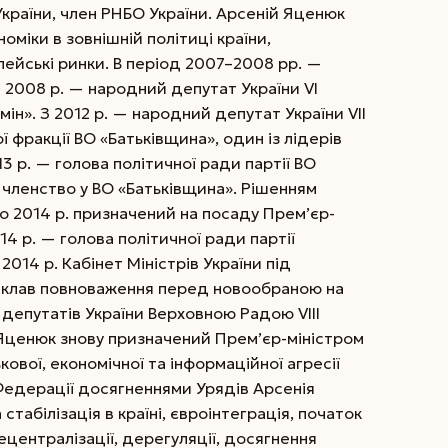
України, член РНБО України. Арсеній Яценюк
оміки в зовнішній політиці країни,
опейські ринки. В період 2007–2008 рр. —
З 2008 р. — народний депутат України VI
мін». З 2012 р. — народний депутат України VII
 фракції ВО «Батьківщина», один із лідерів
13 р. — голова політичної ради партії ВО
в членство у ВО «Батьківщина». Рішенням
о 2014 р. призначений на посаду Прем’єр-
014 р. — голова політичної ради партії
014 р. Кабінет Міністрів України під
склав повноваження перед новообраною на
депутатів України Верховною Радою VIII
 Яценюк знову призначений Прем’єр-міністром
кової, економічної та інформаційної агресії
 Федерації досягненнями Урядів Арсенія
табілізація в країні, євроінтеграція, початок
централізації, дерегуляції, досягнення