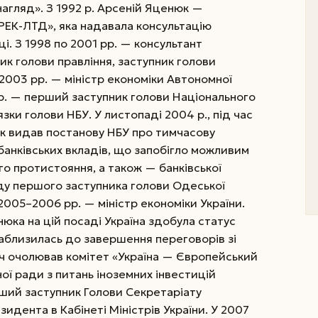
нагляд». З 1992 р. Арсеній Яценюк —
ЕК-ЛТД», яка надавала консультацію
ці. З 1998 по 2001 рр. — консультант
к голови правління, заступник голови
–2003 рр. — міністр економіки Автономної
рр. — перший заступник голови Національного
зки голови НБУ. У листопаді 2004 р., під час
юк видав постанову НБУ про тимчасову
банківських вкладів, що запобігло можливим
о протистояння, а також — банківської
аду першого заступника голови Одеської
2005–2006 рр. — міністр економіки України.
юка на цій посаді Україна здобула статус
наблизилась до завершення переговорів зі
ч очолював комітет «Україна — Європейський
ої ради з питань іноземних інвестицій
рший заступник Голови Секретаріату
дента в Кабінеті Міністрів України.
У 2007