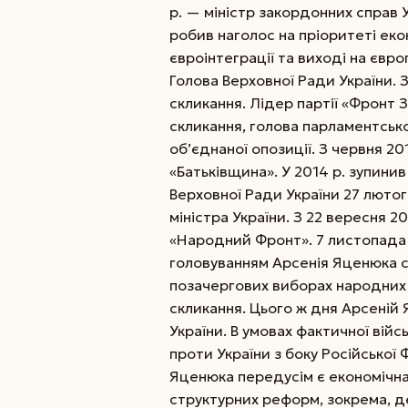
р. — міністр закордонних справ 
робив наголос на пріоритеті екон
євроінтеграції та виході на євр
Голова Верховної Ради Украї­ни. 
скликання. Лідер партії «Фронт З
скликання, голова парламентської
об’єднаної опозиції. З червня 20
«Батьківщина». У 2014 р. зупини
Верховної Ради України 27 лютог
міністра України. З 22 вересня 2
«Народний Фронт». 7 листопада 2
головуванням Арсенія Яценюка 
позачергових виборах народних 
скликання. Цього ж дня Арсеній
України. В умовах фактичної війсь
проти України з боку Російської
Яценюка передусім є економічна с
структурних реформ, зокрема, де