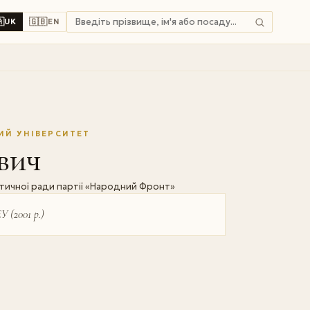

🇬🇧
UK
EN
ИЙ УНІВЕРСИТЕТ
вич
літичної ради партії «Народний Фронт»
 (2001 р.)