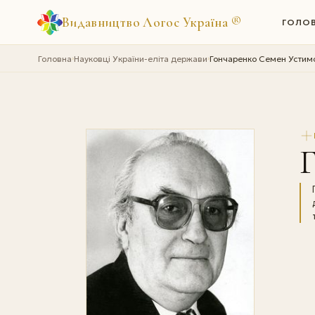
Видавництво Логос Україна
®
ГОЛО
Головна
Науковці України-еліта держави
Гончаренко Семен Устим
›
›