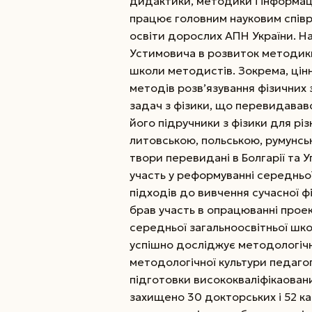
дидактики, методики і інформац
працює головним науковим співро
освіти дорослих АПН України. Н
Устимовича в розвиток методики 
школи методистів. Зокрема, цінн
методів розв’язування фізичних з
задач з фізики, що перевидавався
його підручники з фізики для різ
литовською, польською, румунсь
твори перевидані в Болгарії та 
участь у реформуванні середньої
підходів до вивчення сучасної фі
брав участь в опрацюванні проек
середньої загальноосвітньої шк
успішно досліджує методологічн
методологічної культури педаго
підготовки висококваліфікаовани
захищено 30 докторських і 52 ка