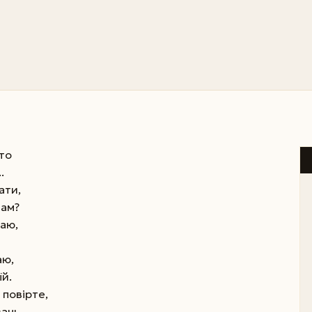
то
.
ати,
вам?
наю,
аю,
й.
 повірте,
ань.