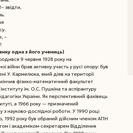
– звідти,
ь.
ше
су.
, –
!
енку одна з його учениць)
одився 9 червня 1928 року на
ої війни брав активну участь у русі опору: був
ні У. Кармелюка, який діяв на території
 закінчив фізико-математичний факультет
нституту ім. О.С. Пушкіна та аспірантуру
дагогіки України. Як перспективний фахівець
итуті, а 1966 року — призначений
 з науково-дослідної роботи. У 1990 році
, 1992 року був обраний дійсним членом АПН
нтом і академіком-секретарем Відділення