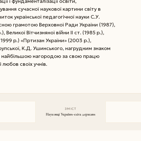
ції і фундаменталізації освіти,
вання сучасної наукової картини світу в
иток української педагогічної науки С.У.
ою грамотою Верховної Ради України (1987),
Великої Вітчизняної війни ІІ ст. (1985 р.),
999 р.) «Пртизан України» (2003 р.),
рупської, К.Д. Ушинського, нагрудним знаком
ак найбільшою нагородою за свою працю
 любов своїх учнів.
ЗМІСТ
Науковці України-еліта держави