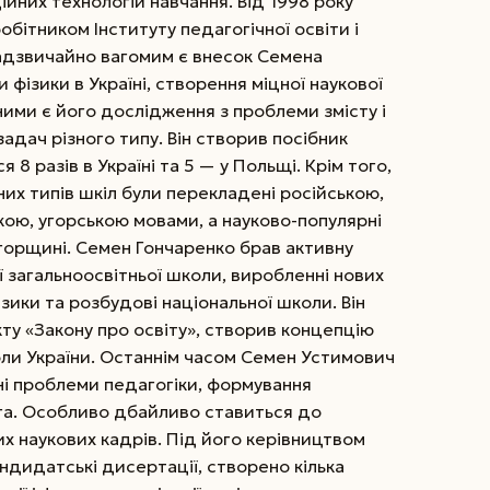
ійних технологій навчання.
Від 1998 року
бітником Інституту педагогічної освіти і
адзвичайно вагомим є внесок Семена
фізики в Україні, створення міцної наукової
ими є його дослідження з проблеми змісту і
адач різного типу. Він створив посібник
 8 разів в Україні та 5 — у Польщі. Крім того,
них типів шкіл були перекладені російською,
кою, угорською мовами, а науково-популярні
Угорщині. Семен Гончаренко брав активну
 загальноосвітньої школи, виробленні нових
зики та розбудові національної школи. Він
ту «Закону про освіту», створив концепцію
оли України. Останнім часом Семен Устимович
і проблеми педагогіки, формування
га. Особливо дбайливо ставиться до
х наукових кадрів. Під його керівництвом
ндидатські дисертації, створено кілька