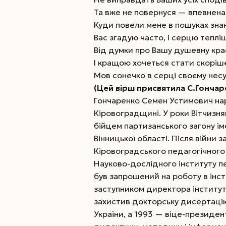
Та вже не повернуся — впевнена!
Куди повели мене в пошуках знан
Вас згадую часто, і серцю теплі
Від думки про Вашу душевну кра
І кращою хочеться стати скоріше
Мов сонечко в серці своєму несу
(Цей вірш присвятила С.Гончар
Гончаренко Семен Устимович нар
Кіровоградщині. У роки Вітчизнян
бійцем партизанського загону іме
Вінницької області. Після війни
Кіровоградського педагогічного і
Науково-дослідного інституту пе
був запрошений на роботу в інст
заступником директора інституту
захистив докторську дисертацію
України, а 1993 — віце-президе