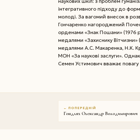
наукових шкіл: з проблем гуманіза
інтегративного підходу до форму
молоді. За вагомий внесок в розв
Гончаренко нагороджений Почесн
орденами «Знак Пошани» (1976 р.), 
медалями «Захиснику Вітчизни» (1
медалями А.С. Макаренка, Н.К. К
МОН «За наукові заслуги». Одн
Семен Устимович вважає повагу і
← ПОПЕРЕДНІЙ
Гондлях Олександр Володимирович