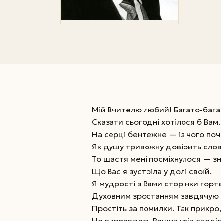
Мій Вчителю любий! Багато-бага
Сказати сьогодні хотілося б Вам..
На серці бентежне — із чого поч
Як душу тривожну довірить сло
То щастя мені посміхнулося — з
Що Вас я зустріла у долі своїй.
Я мудрості з Вами сторінки горт
Духовним зростанням завдячую ї
Простіть за помилки. Так прикро,
Не виправдать Ваших усіх сподів