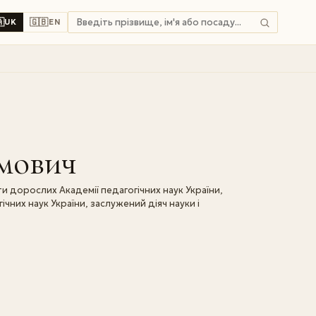

🇬🇧
UK
EN
мович
ти дорослих Академії педагогічних наук України,
чних наук України, заслужений діяч науки і