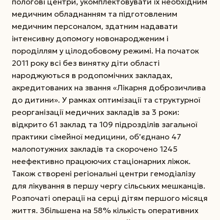
пологові центри, укомплектовувати їх необхідним
медичним обладнанням та підготовленим
медичним персоналом, здатним надавати
інтенсивну допомогу новонародженим і
породіллям у цілодобовому режимі. На початок
2011 року всі без винятку діти області
народжуються в родопомічних закладах,
акредитованих на звання «Лікарня доброзичлива
до дитини». У рамках оптимізації та структурної
реорганізації медичних закладів за 3 роки:
відкрито 61 заклад та 109 підрозділів загальної
практики сімейної медицини, об’єднано 47
малопотужних закладів та скорочено 1245
неефективно працюючих стаціонарних ліжок.
Також створені регіональні центри гемодіалізу
для лікування в першу чергу сільських мешканців.
Розпочаті операції на серці дітям першого місяця
життя. Збільшена на 58% кількість оперативних