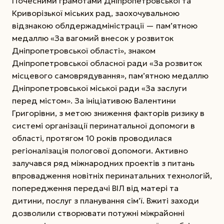
Почесними грамотами Дніпропетровської та
Криворізької міських рад, заохочувальною
відзнакою облдержадміністрації — пам’ятною
медаллю «За вагомий внесок у розвиток
Дніпропетровської області», знаком
Дніпропетровської обласної ради «За розвиток
місцевого самоврядування», пам’ятною медаллю
Дніпропетровської міської ради «За заслуги
перед містом». За ініціативою Валентини
Григорівни, з метою зниження факторів ризику в
системі організації перинатальної допомоги в
області, протягом 10 років проводилася
регіоналізація пологової допомоги. Активно
залучався ряд міжнародних проектів з питань
впровадження новітніх перинатальних технологій,
попередження передачі ВІЛ від матері та
дитини, послуг з планування сім’ї. Вжиті заходи
дозволили створювати потужні міжрайонні