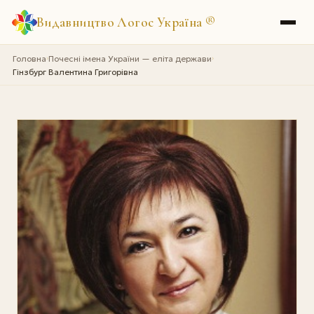
Видавництво Логос Україна
®
Головна
Почесні імена України — еліта держави
›
›
Гінзбург Валентина Григорівна