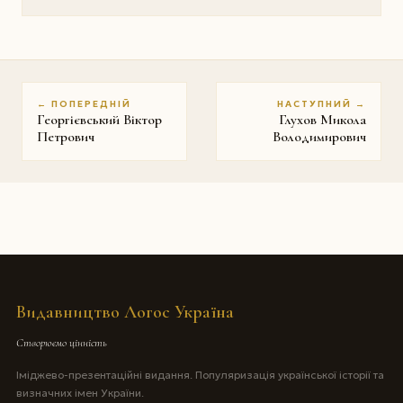
← ПОПЕРЕДНІЙ
НАСТУПНИЙ →
Георгієвський Віктор
Глухов Микола
Петрович
Володимирович
Видавництво Логос Україна
Створюємо цінність
Іміджево-презентаційні видання. Популяризація української історії та
визначних імен України.