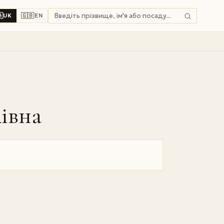

🇬🇧
UK
EN
івна