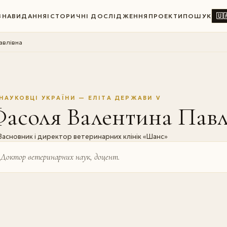
🇺
ВНА
ВИДАННЯ
ІСТОРИЧНІ ДОСЛІДЖЕННЯ
ПРОЕКТИ
ПОШУК
авлівна
НАУКОВЦІ УКРАЇНИ — ЕЛІТА ДЕРЖАВИ V
Фасоля Валентина Павл
Засновник і директор ветеринарних клінік «Шанс»
Доктор ветеринарних наук, доцент.