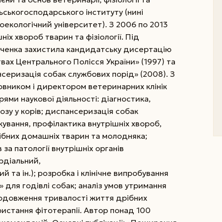
ьськогосподарського інституту (нині
екологічний університет). З 2006 по 2013
іх хвороб тварин та фізіології.
Під
вченка захистила кандидатську дисертацію
твах Центрального Полісся України» (1997) та
еризація собак службових порід» (2008). З
овником і директором ветеринарних клінік
ями наукової діяльності: діагностика,
еозу у корів; диспансеризація собак
кування, профілактика внутрішніх хвороб,
ібних домашніх тварин та молодняка;
 за патології внутрішніх органів
рдіальний,
та ін.); розробка і клінічне випробування
для годівлі собак; аналіз умов утримання
 подовження тривалості життя дрібних
истання фітотерапії. Автор понад 100