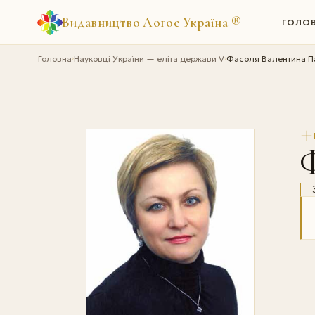
Видавництво Логос Україна
®
ГОЛО
Головна
Науковці України — еліта держави V
Фасоля Валентина П
›
›