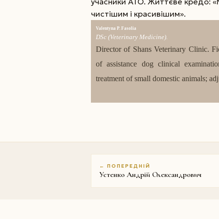
учасники АТО. Життєве кредо: «
чистішим і красивішим».
Valentyna P. Fasolia
DSc (Veterinary Medicine).
Director of Shans Veterinary Clinic. F
of assistance dog clinical examinati
treatment of small domestic animals; ad
← ПОПЕРЕДНІЙ
Устенко Андрій Олександрович