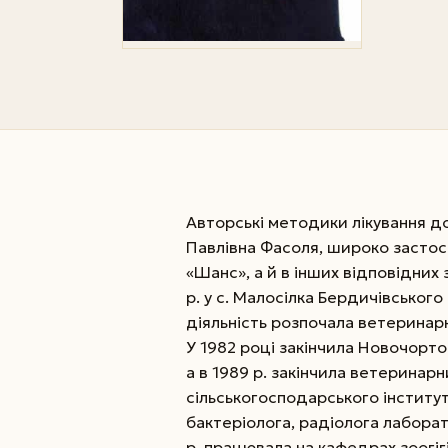
Авторські методики лікування д
Павлівна Фасоля, широко застосо
«Шанс», а й в інших відповідних
р. у с. Малосілка Бердичівськог
діяльність розпочала ветеринар
У 1982 році закінчила Новочорто
а в 1989 р. закінчила ветеринар
сільськогосподарського інститут
бактеріолога, радіолога лаборат
р. працювала на кафедрах зоогігі