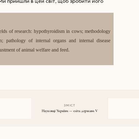
Ми прийшли в цей світ, щоб зробити його
ields of research: hypothyroidism in cows; metho­dology
on; pathology of internal organs and internal disease
justment of animal welfare and feed.
ЗМІСТ
Науковці України — еліта держави V