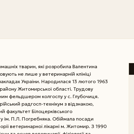
омашніх тварин, які розробила Валентина
вують не лише у ветеринарній клініці
 закладах України. Народилася 13 лютого 1963
о району Житомирської області. Трудову
ним фельдшером колгоспу у с. Глубочиця.
рійський радгосп-технікум з відзнакою,
ний факультет Білоцерківського
у ім. П.Л. Погребняка. Обіймала посади
орії ветеринарної лікарні м. Житомир. З 1990
єни та основ ветеринарії, фізіології та