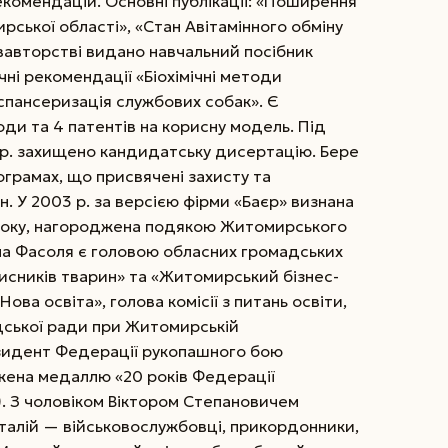
екомендацій. Основні публікації: «Поширення
рської області», «Стан Авітамінного обміну
півавторстві видано навчальний посібник
чні рекомендації «Біохімічні методи
спансеризація службових собак». Є
оди та 4 патентів на корисну модель. Під
9 р. захищено кандидатську дисертацію. Бере
рограмах, що присвячені захисту та
. У 2003 р. за версією фірми «Баєр» визнана
року, нагороджена подякою Житомирського
на Фасоля є головою обласних громадських
хисників тварин» та «Житомирський бізнес-
ова освіта», голова комісії з питань освіти,
адської ради при Житомирській
езидент Федерації рукопашного бою
жена медаллю «20 років Федерації
). З чоловіком Віктором Степановичем
італій — військовослужбовці, прикордонники,