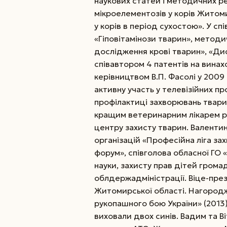
наукових статей і методичних р
мікроелементозів у корів Житоми
у корів в період сухостою». У с
«Гіповітамінози тварин», методи
дослідження крові тварин», «Ди
співавтором 4 патентів на винах
керівництвом В.П. Фасолі у 200
активну участь у телевізійних п
профілактиці захворювань тварин
кращим ветеринарним лікарем 
центру захисту тварин. Валенти
організацій «Професійна ліга за
форум», співголова обласної ГО «Н
науки, захисту прав дітей гром
облдержадміністрації. Віце-пр
Житомирської області. Нагород
рукопашного бою України» (2013
виховали двох синів. Вадим та В