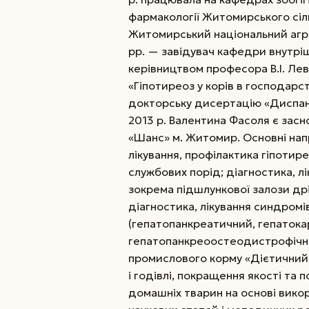
фармакології Житомирського сіл
Житомирський національний агро
рр. — завідувач кафедри внутрішн
керівництвом професора В.І. Ле
«Гіпотиреоз у корів в господарс
докторську дисертацію «Диспанс
2013 р. Валентина Фасоля є засн
«Шанс» м. Житомир. Основні напр
лікування, профілактика гіпотир
службових порід; діагностика, лі
зокрема підшлункової залози др
діагностика, лікування синдромів
(гепатопанкреатичний, гепатока
гепатопанкреоостеодистрофічний 
промислового корму «Дієтичний» 
і годівлі, покращення якості та
домашніх тварин на основі викор