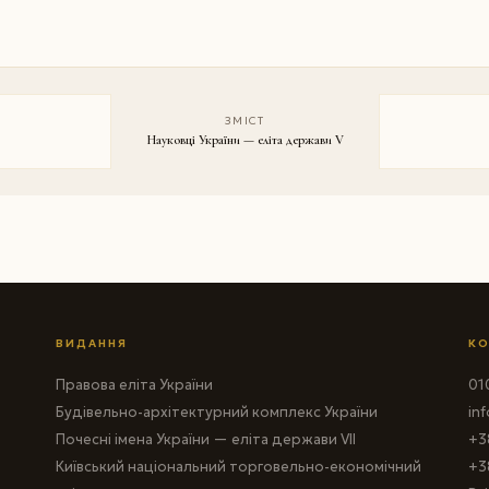
ЗМІСТ
Науковці України — еліта держави V
ВИДАННЯ
КО
Правова еліта України
010
Будівельно-архітектурний комплекс України
in
Почесні імена України — еліта держави VII
+3
Київський національний торговельно-економічний
+3