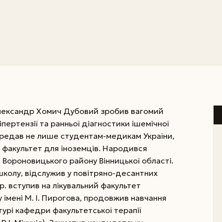
Олександр Хомич Дубовий зробив вагомий
гіпертензії та ранньої діагностики ішемічної
ередав не лише студентам-медикам України,
и факультет для іноземців. Народився
а Вороновицького району Вінницької області.
школу, відслужив у повітряно-десантних
 р. вступив на лікувальний факультет
 імені М. І. Пирогова, продовжив навчання
нтурі кафедри факультетської терапії