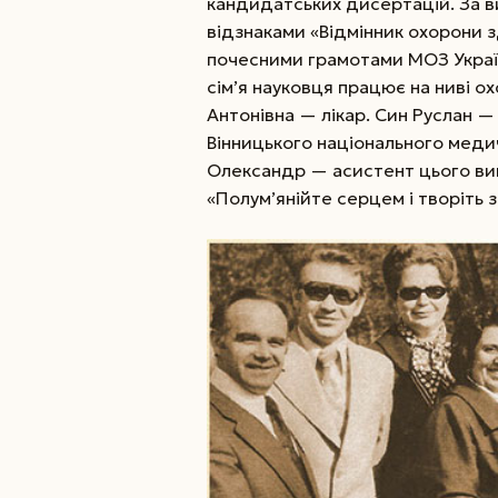
кандидатських дисертацій. За 
відзнаками «Відмінник охорони з
почесними грамотами МОЗ Україн
сім’я науковця працює на ниві 
Антонівна — лікар. Син Руслан 
Вінницького національного медич
Олександр — асистент цього ви
«Полу­м’янійте серцем і творіть 