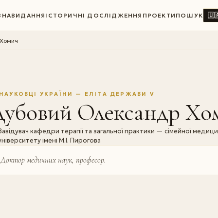
🇺
ВНА
ВИДАННЯ
ІСТОРИЧНІ ДОСЛІДЖЕННЯ
ПРОЕКТИ
ПОШУК
 Хомич
НАУКОВЦІ УКРАЇНИ — ЕЛІТА ДЕРЖАВИ V
Дубовий Олександр Хо
Завідувач кафедри терапії та загальної практики — сімейної меди
університету імені М.І. Пирогова
Доктор медичних наук, професор.