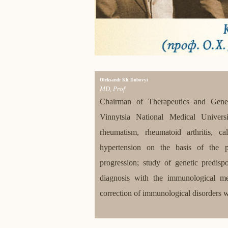
Oleksandr Kh. Dubovyi
MD, Prof.
Chairman of Therapeutics and Gener
Vinnytsia National Medical Universi
rheumatism, rheumatoid arthritis, ca
hypertension on the basis of the p
progression; study of genetic predisp
diagnosis with the immunological me
correction of immunological disorders