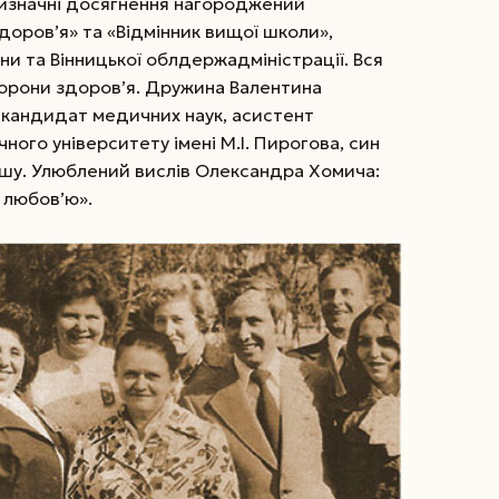
визначні досягнення нагороджений
доров’я» та «Відмінник вищої школи»,
и та Вінницької облдержадміністрації. Вся
охорони здоров’я. Дружина Валентина
— кандидат медичних наук, асистент
ного університету імені М.І. Пирогова, син
шу. Улюблений вислів Олександра Хомича:
з любов’ю».