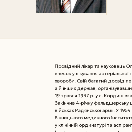
Провідний лікар та науковець 
внесок у лікування арте­ріальної 
хвороби. Свій багатий досвід п
а й інших держав, організувавш
19 травня 1937 р. у с. Кордишівк
Закінчив 4-річну фельдшерську 
військах Радянської армії. У 1959
Вінницького медичного інституту
у клінічній ординатурі та аспіра