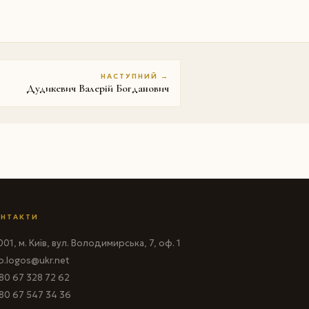
НАСТУПНИЙ →
Дудикевич Валерій Богданович
НТАКТИ
01, м. Київ, вул. Володимирська, 7, оф. 1
fo.logos@ukr.net
80 67 328 72 62
80 67 547 34 36