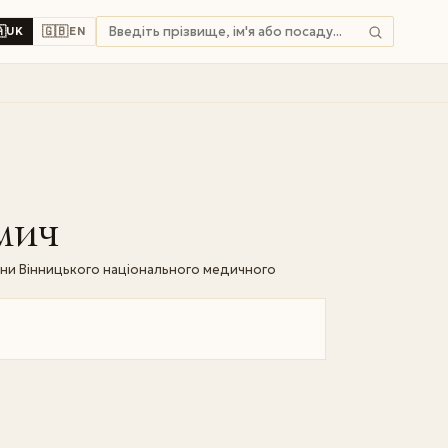

🇬🇧
UK
EN
мич
цини Вінницького національного медичного