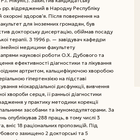
.І. Мікуніс). Захистив кандидатську
 рр. відряджений в Народну Республіку
 охороні здоров’я. Після повернення на
факультет для іноземних громадян, був
истив докторську дисертацію, обіймав посаду
ої терапії.
З 1996 р. — завідувач кафедри
 сімейної медицини факультету
напрями наукової роботи О.Х. Дубового та
ення ефективності діагностики та лікування
атоїдним артритом, кальцифікуючою хворобою
еріальною гіпертензією на підставі
ування міокардіальної дисфункції, вивчення
ої хвороби серця, її ранньої діагностики
вадження у практику методики корекції
пальними засобами та імуномодуляторами. За
ь опублікував 288 праць, в тому числі 3
а, вніс 18 раціональних пропозицій. Під
бового захищено 2 докторські та 5