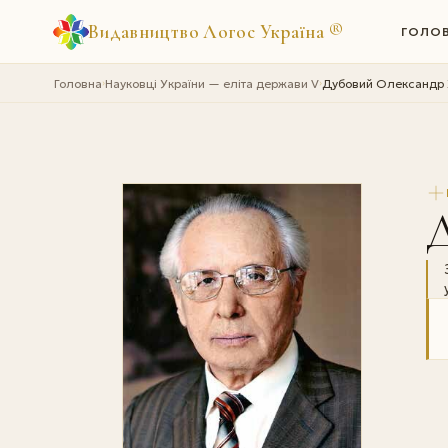
Видавництво Логос Україна
®
ГОЛО
Головна
Науковці України — еліта держави V
Дубовий Олександр
›
›