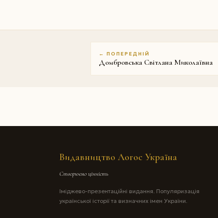
← ПОПЕРЕДНІЙ
Домбровська Світлана Миколаївна
Видавництво Логос Україна
Створюємо цінність
Іміджево-презентаційні видання. Популяризація
української історії та визначних імен України.