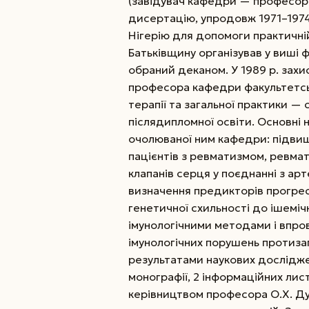
(завідувач кафедри — професор Р
дисертацію, упродовж 1971–1974
Нігерію для допомоги практичній
Батьківщину організував у виші 
обраний деканом. У 1989 р. зах
професора кафедри факультетськ
терапії та загальної практики —
післядипломної освіти. Основні 
очолюваної ним кафедри: підвищ
пацієнтів з ревматизмом, ревм
клапанів серця у поєднанні з арт
визначення предикторів прогрес
генетичної схильності до ішемічн
імунологічними методами і впро
імунологічних порушень протиза
результатами наукових досліджен
монографії, 2 інформаційних лист
керівництвом професора О.Х. Ду