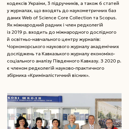
кодексів України, 3 під­ручників, а також 6 статей
у журналах, що входять до наукометричних баз
даних Web of Science Core Collection та Scopus.
Як міжнародний радник і член редколегій
із 2019 р. входить до міжнародного дослідного
й ос­вітньо-навчального центру журналів:
Чорномор­ського наукового журналу академічних
досліджень та Кавказького журналу економіко-
соціального аналізу Південного Кавказу. З 2020 р.
є членом редколегій науково-практичного
збірника «Криміналістичний вісник».