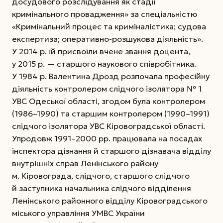
досудового розслі­дування як стадії
кримінального провадження» за спеціальністю
«Кримінальний процес та кри­міналістика; судова
експертиза; оперативно-роз­шукова діяльність».
У 2014 р. їй присвоїли вчене звання доцента,
у 2015 р. — старшого наукового співробітника.
У 1984 р. Валентина Дрозд розпочала професійну
діяльність контролером слідчого ізолятора № 1
УВС Одеської області, згодом була контролером
(1986–1990) та старшим контролером (1990–1991)
слідчого ізолятора УВС Кіровоградської області.
Упродовж 1991–2000 рр. працювала на посадах
інспектора дізнання й старшого дізнавача відділу
внутрішніх справ Ленінського району
м. Кіровограда, слідчого, старшого слідчого
й заступника начальника слідчого відділення
Ленінського районного відділу Кірово­градського
міського управління УМВС Украї­ни