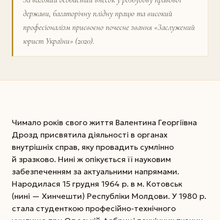
держави, багаторічну плідну працю та висо­кий
професіоналізм присвоєно почесне звання «­За­служений
юрист України» (2020).
Чимало років свого життя Валентина Георгіївна
Дрозд присвятила діяльності в органах
внутрішніх справ, яку провадить сумлінно
й зразково. Нині ж опікується її науковим
забезпеченням за актуаль­ними напрямами.
Народилася 15 грудня 1964 р. в м. Котовськ
(нині — Хинчешти) Республіки Молдови. У 1980 р.
стала студенткою професійно-технічного