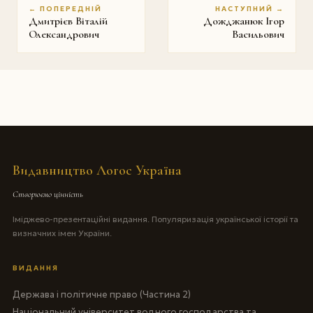
← ПОПЕРЕДНІЙ
НАСТУПНИЙ →
Дмитрієв Віталій
Дожджанюк Ігор
Олександрович
Васильович
Видавництво Логос Україна
Створюємо цінність
Іміджево-презентаційні видання. Популяризація української історії та
визначних імен України.
ВИДАННЯ
Держава і політичне право (Частина 2)
Національний університет водного господарства та