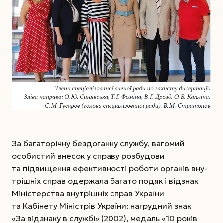
За багаторічну бездоганну службу, ваго­мий
особистий внесок у справу розбудови
та підвищення ефективності роботи органів вну­
трішніх справ одержала багато подяк і відзнак
Міністерства внутрішніх справ Украї­ни
та Кабінету Міністрів України: нагрудний знак
«За відзна­ку в службі» (2002), медаль «10 років