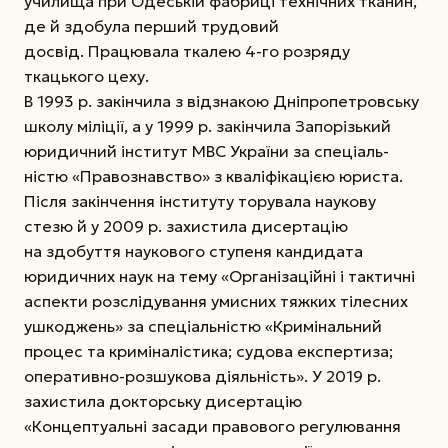
училища при Одеській фабриці технічних тканин,
де й здобула перший трудовий
досвід. Працювала ткалею 4-го розряду
ткацького цеху.
В 1993 р. закінчила з відзнакою Дніпропетровську
школу міліції, а у 1999 р. закінчила Запорізький
юридичний інститут МВС України за спеціаль­
ністю «Правознавство» з кваліфікацією юриста.
Після закінчен­ня інституту торувала наукову
стезю й у 2009 р. за­хистила дисертацію
на здобуття наукового ступеня кандидата
юридичних наук на тему «Організаційні і тактичні
аспекти розслідування умисних тяжких тілесних
ушкоджень» за спеціальністю «Кримі­нальний
процес та криміналістика; судова експер­тиза;
оперативно-розшукова діяльність». У 2019 р.
захистила докторську дисертацію
«Концептуальні засади правового регулювання