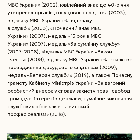
МВС Украї­ни» (2002), ювілейний знак до 40-річчя
утворення органів досудового слідства (2003),
відзнаку МВС України «За відзнаку
в службі» (2003), «Почес­ний знак МВС
України» (2007), медаль «15 років МВС
України» (2007), медаль «За сумлінну служ­бу»
(2007; 2008), відзнаку МВС України «Закон
і честь» (2008), відзнаку МВС України «За зразкове
провадження досудового слідства» (2009),
медаль «Ветеран служби» (2014), а також Почесну
грамоту Кабінету Міністрів України «За вагомий
особистий внесок у справу захисту прав і свобод
громадян, ін­тересів держави, сумлінне виконання
службових обов’язків та високий
професіоналізм» (2018).