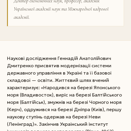
Доктор економічних наук, професор, академік
Української академії наук та Міжнародної кадрової
академії.
Наукові дослідження Геннадій Анатолійович
Дмит­ренко присвятив модернізації системи
державного управління в Україні та її базової
складової — освіти. Життєвий шлях вчений
характеризує: «Народився на березі Японського
моря (Владивосток), виріс на березі Балтійського
моря (Балтійськ), змужнів на березі Чорного моря
(Керч), одружився на березі Дніпра (Київ), першу
наукову ступінь одержав на березі Неви
(Ленінград)». Закінчив Український інститут