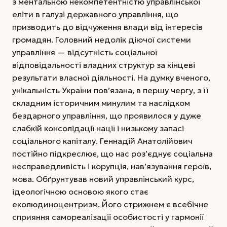
з ментальною некомпетентністю управлінської
еліти в галузі державного управління, що
призводить до відчуження влади від інтересів
громадян. Головний недолік діючої системи
управління — відсутність соціальної
відповідальності владних структур за кінцеві
результати власної діяльності. На думку вченого,
унікальність України пов’я­зана, в першу чергу, з її
складним історичним минулим та наслідком
бездарного управління, що проявилося у дуже
слабкій консолідації нації і низькому запасі
соціального капіталу. Геннадій Анатолійович
постійно підкреслює, що нас роз’єднує соціальна
несправедливість і корупція, нав’язування героїв,
мова. Обґрунтував новий управлінський курс,
ідеологічною основою якого стає
еколюдиноцентризм. Його стрижнем є всебічне
сприяння самореалізації особистості у гармонії