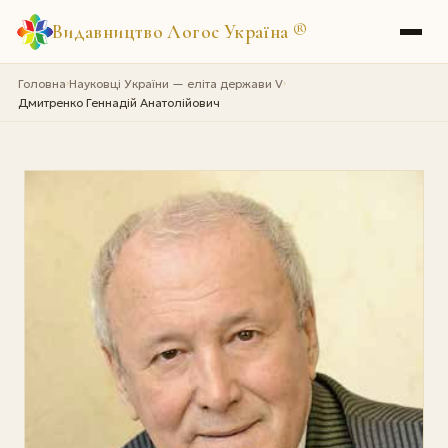
Видавництво Логос Україна
®
Головна
Науковці України — еліта держави V
›
›
Дмитренко Геннадій Анатолійович