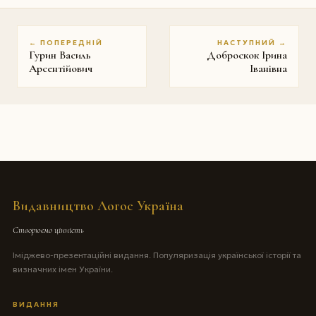
← ПОПЕРЕДНІЙ
НАСТУПНИЙ →
Гурин Василь
Доброскок Ірина
Арсентійович
Іванівна
Видавництво Логос Україна
Створюємо цінність
Іміджево-презентаційні видання. Популяризація української історії та
визначних імен України.
ВИДАННЯ