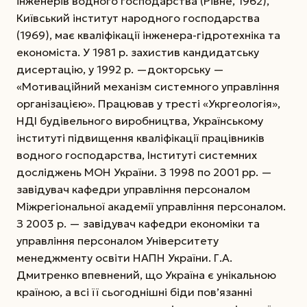
інженерів водного господарства (Рівне, 1962),
Київський інститут народного господарства
(1969), має кваліфікації інженера-гідротехніка та
економіста. У 1981 р. захистив кандидатську
дисертацію, у 1992 р. —докторську —
«Мотиваційний механізм системного управління
організацією». Працював у тресті «Укр­геологія»,
НДІ будівельного виробництва, Українському
інституті підвищення кваліфікації працівників
водного господарства, Інституті системних
досліджень МОН України. З 1998 по 2001 рр. —
завідувач кафедри управління персоналом
Міжрегіональної академії управління
персоналом.
З 2003 р. — завідувач кафедри економіки та
управління персоналом Університету
менеджменту освіти НАПН України. Г.А.
Дмитренко впевнений, що Україна є унікальною
країною, а всі її сьогоднішні біди пов’язанні