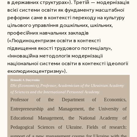
в державних структурах»). Третій — модернізація
всієї системи освіти як фундаменту масштабної
реформи саме в контексті переходу на культуру
цільового управління дошкільних, шкільних,
професійних навчальних закладів
(«Людиноцентризм освіти в контексті
підвищення якості трудового потенціалу»,
«Інноваційна методологія модернізації
національної системи освіти в контексті ідеології
еколюдиноцентризму»).
Hennadii A. Dmytrenko
DSc (Economics), Professor, Academician of the Ukrainian Academy
of Sciences and the International Personnel Academy.
Professor of the Department of Economics,
Entrepreneurship and Management, the University of
Educational Management, the National Academy of
Pedagogical Sciences of Ukraine. Fields of research:
support of a new management course for Ukraine with the