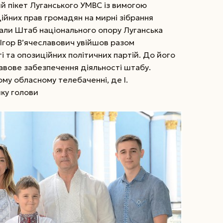
ний пікет Луганського УМВС із вимогою
йних прав громадян на мирні зібрання
вали Штаб національного опору Луганська
Ігор В’ячеславович увійшов разом
 та опозиційних політичних партій. До його
авове забезпечення діяльності штабу.
ому обласному телебаченні, де І.
ику голови