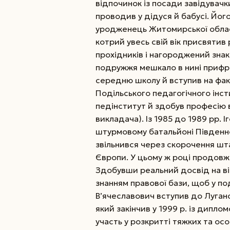
відпочинок із посади завідувачк
проводив у дідуся й бабусі. Йо
уродженець Житомирської області
котрий увесь свій вік присвятив
прохідників і нагороджений знак
подружжя мешкало в нині прифро
середню школу й вступив на фак
Подільського педагогічного інсти
педінститут й здобув професію в
викладача). Із 1985 до 1989 рр.
штурмовому батальйоні Південної 
звільнився через скорочення шта
Європи. У цьому ж році продовж
Здобувши реальний досвід на в
знанням правової бази, щоб у под
В’ячеславович вступив до Луганс
який закінчив у 1999 р. із дипло
участь у розкритті тяжких та осо