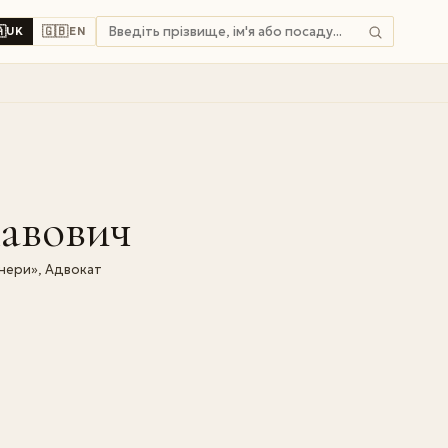

🇬🇧
UK
EN
лавович
нери», Адвокат