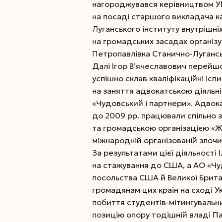
нагороджувався керівництвом У
на посаді старшого викладача к
Луганського інституту внутрішні
на громадських засадах організу
Петропавлівка Станично-Луганськ
Далі Ігор В’ячеславович перейшо
успішно склав кваліфікаційні іс
на заняття адвокатською діяльн
«Чудовський і партнери». Адвок
до 2009 рр. працювали спільно з
та громадською організацією «Ж
міжнародній організованій злочи
За результатами цієї діяльності 
на стажування до США, а АО «Чу
посольства США й Великої Брита
громадянам цих країн на сході Ук
побиття студентів-мітингувальни
позицію опору тодішній владі Пар