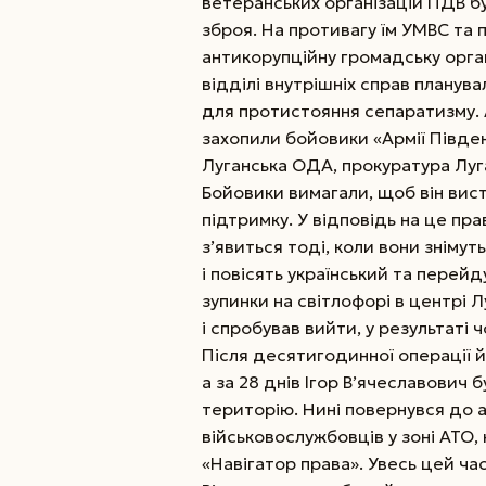
ветеранських організацій ПДВ бу
зброя. На противагу їм УМВС та 
антикорупційну громадську орган
відділі внутрішніх справ планув
для протистояння сепаратизму. Ал
захопили бойовики «Армії Півден
Луганська ОДА, прокуратура Луга
Бойовики вимагали, щоб він вист
підтримку. У відповідь на це пр
з’явиться тоді, коли вони знімут
і повісять український та перейд
зупинки на світлофорі в центрі
і спробував вийти, у результаті ч
Після десятигодинної операції 
а за 28 днів Ігор В’ячеславович 
територію. Нині повернувся до 
військовослужбовців у зоні АТО
«Навігатор права». Увесь цей ч