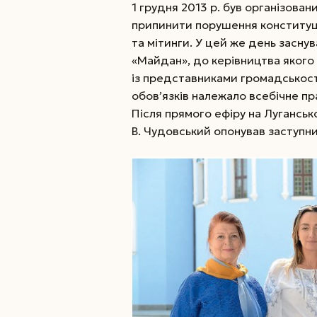
1 грудня 2013 р. був організова
припинити порушення конституці
та мітинги. У цей же день засну
«Майдан», до керівництва якого 
із представниками громадськості
обов’язків належало всебічне пр
Після прямого ефіру на Луганськ
В. Чудовський опонував заступн