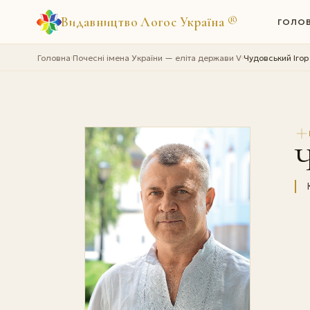
Видавництво Логос Україна
®
ГОЛО
Головна
Почесні імена України — еліта держави V
Чудовський Ігор
›
›
Ч