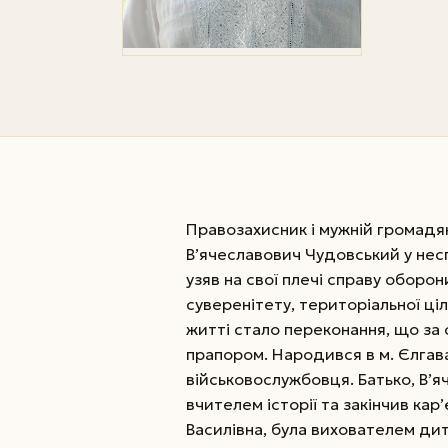
Правозахисник і мужній громадя
В’ячеславович Чудовський у нес
узяв на свої плечі справу оборони
суверенітету, територіальної ці
житті стало переконання, що за 
прапором. Народився в м. Єлгава 
військовослужбовця. Батько, В’
вчителем історії та закінчив ка
Василівна, була вихователем ди