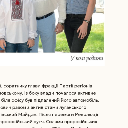
, соратнику глави фракції Партії регіонів
­зов­сько­му, із боку влади почалося актив­не
 біля офісу був підпалений його автомобіль.
авович разом з активістами луганського
ївський Майдан. Після перемоги Революції
 проросійський путч. Силами проросійських