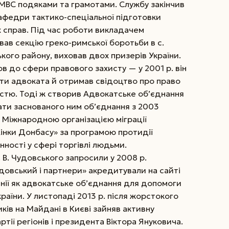
МВС подяками та грамотами. Службу закінчив
афедри тактико-спеціальної підготовки
х справ. Під час роботи викладачем
вав секцію греко-римської боротьби в с.
ого району, виховав двох призерів України.
в до сфери правового захисту — у 2001 р. він
пити адвоката й отримав свідоцтво про право
істю. Тоді ж створив Адвокатське об’єднання
ати заснованого ним об’єднання з 2003
 Міжнародною організацією міграції
інки Донбасу» за програмою протидії
нності у сфері торгівлі людьми.
І. В. Чудовського запросили у 2008 р.
довський і партнери» акредитували на сайті
нії як адвокатське об’єднання для допомоги
раїни. У листопаді 2013 р. після жорстокого
ків на Майдані в Києві зайняв активну
тії регіонів і президента Віктора Януковича.