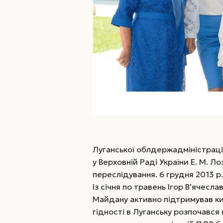
Луганської обл­­держадміністрації
у Вер­хов­ній Раді України Е. М. Ло
переслідування. 6 грудня 2013 р.
Із січня по травень Ігор В’ячесл
Майдану активно підтримував ки
гідності в Луганську розпочався