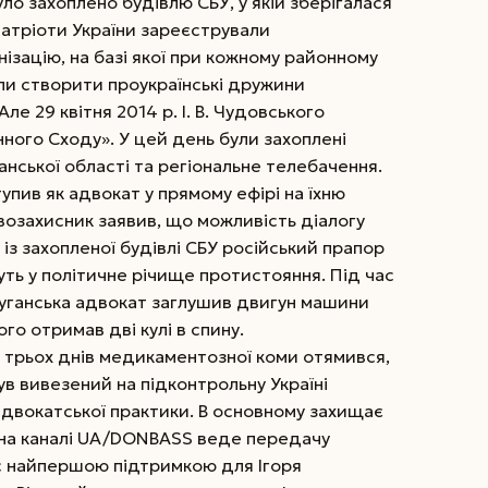
ло захоплено будівлю СБУ, у якій зберігалася
патріоти України зареєстрували
ізацію, на базі якої при кожному район­ному
али створити проукраїнські дружини
е 29 квітня 2014 р. І. В. Чудовського
ного Сходу». У цей день були захоплені
нської області та регіональне телебачення.
упив як адвокат у прямому ефірі на їхню
авозахисник заявив, що можливість діалогу
ь із захопленої будівлі СБУ російський прапор
уть у політичне річище проти­стояння. Під час
 Луганська адвокат заглушив двигун машини
ого отримав дві кулі в спину.
й трьох днів медикаментозної коми отямився,
був вивезений на підконтрольну Україні
адвокатської практики. В основному захищає
, на каналі UA/DONBASS веде передачу
ас найпершою підтримкою для Ігоря