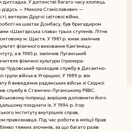
и дитсадка. У дитинстві багато часу хлопець
го дідусь — Микола Станіславович —
, ветеран Другої світової війни,
 роботі на шахтах Донбасу, був бригадиром
ами «Шахтарська слава» трьох ступенів. Літнє
нтовому м. Щастя. У 1981 р. юнак закінчив
ультет фізичного виховання Кам’янець-
туту, а в 1985 р. закінчив Луганський
чителя фізичної культури (тренера-
 Ігор Чудовський проходив службу в Десантно-
групи військ в Угорщині. У 1989 р. він
ту й виведення радянських військ зі Східної
ив службу в Станично-Луганському РВВС.
ійськовому поприщі, вирішив доповнити його
альшому поєднати їх. У 1994 р. Ігор
ького інституту внутрішніх справ,
мом правознавця. Під час роботи в міліції брав
бливо тяжких злочинів, за що багато разів