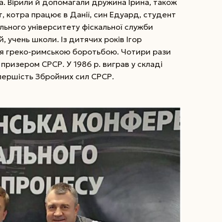
а. Вірили й допомагали дружина Ірина, також
т, котра працює в Данії, син Едуард, студент
ьного університету фіскальної служби
 учень школи. Із дитячих років Ігор
я греко-римською боротьбою. Чотири рази
 призером СРСР. У 1986 р. виграв у складі
 першість Збройних сил СРСР.