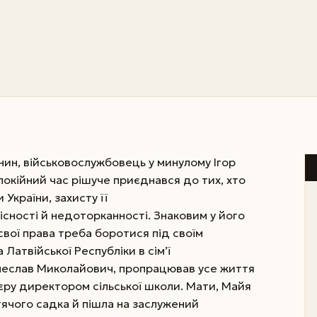
нин, військовослужбовець у минулому Ігор
покійний час рішуче приєднався до тих, хто
 України, захисту її
лісності й недоторканності. Знаковим у його
свої права треба боротися під своїм
Латвійської Республіки в сім’ї
ячеслав Миколайович, пропрацював усе життя
р’єру директором сільської школи. Мати, Майя
тячого садка й пішла на заслужений