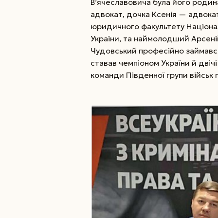
В’ячеславовича була його родин
­адвокат, дочка Ксенія — адвока
юридичного факультету Націонал
України, та наймолодший Арсеній,
Чудовський професійно займавс
ставав чемпіоном України й двічі
команди Південної групи військ