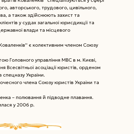
 Братів Коваленків'' спеціалізуються у сфері
го, авторського, трудового, цивільного,
ва, а також здійснюють захист та
лієнтів у судах загальної юрисдикції та
державної влади та місцевого
Коваленків'' є колективним членом Союзу
 Головного управління МВС в м. Києві,
я Всесвітньої асоціації юристів, орденом
ів спецназу України.
почесного члена Союзу юристів України та
енка – полювання й підводне плавання.
лася у 2006 р.