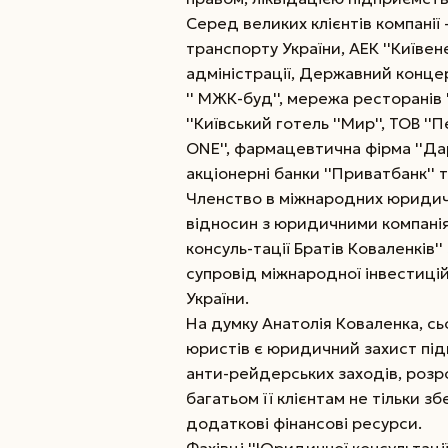
Серед великих клієнтів компанії 
транспорту України, АЕК ''Київене
адміністрації, Державний концерн
'' МЖК-буд'', мережа ресторанів '
''Київський готель ''Мир'', ТОВ '
ONE'', фармацевтична фірма ''Дар
акціонерні банки ''Приватбанк'' та 
Членство в міжнародних юридичн
відносин з юридичними компані
консуль-тації Братів Коваленкі
супровід міжнародної інвестицій
України.
На думку Анатолія Коваленка, сь
юристів є юридичний захист під
анти-рейдерських заходів, розр
багатьом її клієнтам не тільки зб
додаткові фінансові ресурси.