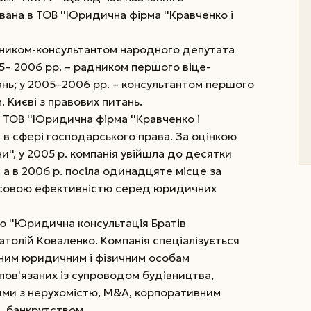
вана в ТОВ ''Юридична фірма ''Кравченко і
чником-консультантом народного депутата
5– 2006 рр. – радником першого віце-
ань; у 2005–2006 рр. – консультантом першого
. Києві з правових питань.
 ТОВ ''Юридична фірма ''Кравченко і
я в сфері господарського права. За оцінкою
'', у 2005 р. компанія увійшла до десятки
а в 2006 р. посіла одинадцяте місце за
нансовою ефективністю серед юридичних
ю ''Юридична консультація Братів
натолій Коваленко. Компанія спеціалізується
емним юридичним і фізичним особам
пов'язаних із супроводом будівництва,
іями з нерухомістю, M&A, корпоративним
, банкрутством.