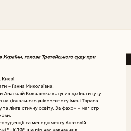
 України, голова Третейського суду при
 Києві.
ати – Ганна Миколаївна.
и Анатолій Коваленко вступив до Інституту
 національного університету імені Тараса
а лінгвістичну освіту. За фахом – магістр
мови.
спруденції та менеджменту Анатолій
мі ''НКЛФ'' ще під час навчання в