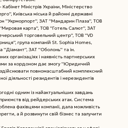
– Кабінет Міністрів України, Міністерство
рго'', Київська міська й районні державні
 ''Укрморпорт'', ЗАТ ''Мандарин Плаза'', ТОВ
'Мировая карта'', ТОВ ''Готель Салют'', ЗАТ
'Печерський торговельний центр'', ТОВ ''VD
ниця'', група компаній St. Sophіa Homes,
''Діамант'', ЗАТ ''Оболонь'' та ін.
их організаціях і наявність партнерських
ями за кордоном дає змогу ''Юридичній
в'' здійснювати повномасштабний комплексний
ної діяльності резидентів і нерезидентів
огодні одним із найактуальніших завдань
приємств від рейдерських атак. Система
облена фахівцями компанії, дала можливість
ерегти, а й розвинути свій бізнес та залучити