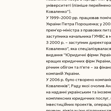
університеті (пізніше переймено
Коваленко'').
У 1999–2000 рр. працював помі
України Петра Порошенка; у 200
прем'єр-міністра з правових пит
заступника начальника ГУМВС в м
З 2000 р. – заступник директора
Коваленко'', яка спеціалізувалас
видання ''Юридичні фірми України
кращих юридичних фірм України, 
річним обігом та п'яте – за фі
компаній України.
У 2006 р. було створено компані
Коваленків'', Раду якої очолив А
на наданні українським та іноз
комплексних юридичних послуг, 
інвестиційних проектів, операц
правом, ліквідацією підприємств