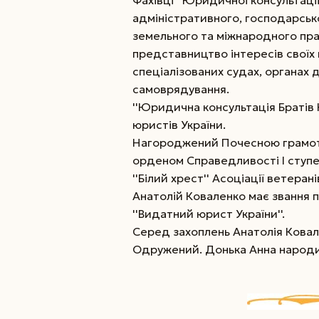
Фахівці ''Юридичної консультації
адміністративного, господарсько
земельного та міжнародного пра
представництво інтересів своїх к
спеціалізованих судах, органах 
самоврядування.
''Юридична консультація Братів 
юристів України.
Нагороджений Почесною грамотою
орденом Справедливості І ступен
''Білий хрест'' Асоціації ветеран
Анатолій Коваленко має звання 
''Видатний юрист України''.
Серед захоплень Анатолія Ковал
Одружений. Донька Анна народи