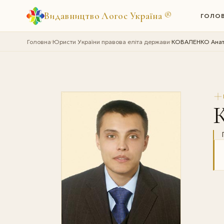
Видавництво Логос Україна
®
ГОЛО
Головна
Юристи України правова еліта держави
КОВАЛЕНКО Анато
›
›