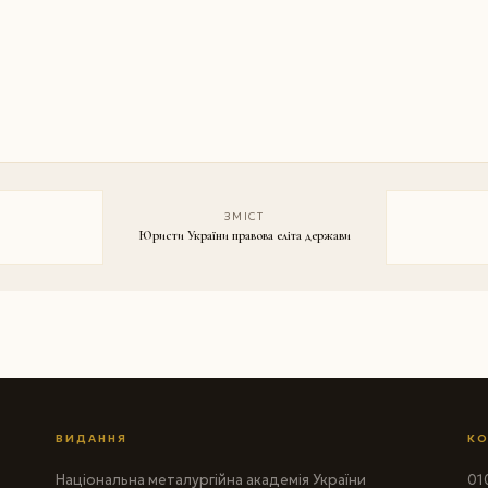
ЗМІСТ
Юристи України правова еліта держави
ВИДАННЯ
КО
Національна металургійна академія України
010