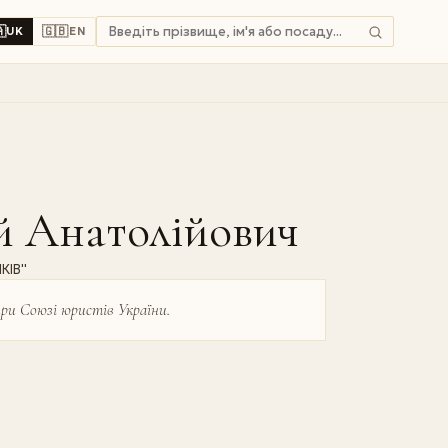

🇬🇧
UK
EN
 Анатолійович
ІВ''
при Союзі юристів України.