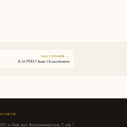
НАСТУПНИЙ →
КЛОЧКО Іван Олексійович
НТАКТИ
01, м. Київ, вул. Володимирська, 7, оф. 1