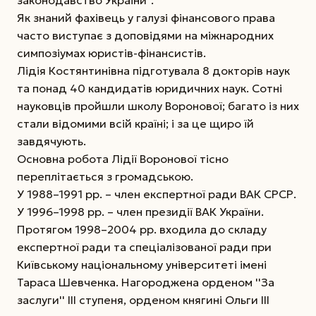
Як знаний фахівець у галузі фінансового права
часто виступає з доповідями на міжнародних
симпозіумах юристів-фінансистів.
Лідія Костянтинівна підготувала 8 докторів наук
та понад 40 кандидатів юридичних наук. Сотні
науковців пройшли школу Воронової; багато із них
стали відомими всій країні; і за це щиро їй
завдячують.
Основна робота Лідії Воронової тісно
переплітається з громадською.
У 1988–1991 рр. – член експертної ради ВАК СРСР.
У 1996–1998 рр. – член президії ВАК України.
Протягом 1998–2004 рр. входила до складу
експертної ради та спеціалізованої ради при
Київському національному університеті імені
Тараса Шевченка. Нагороджена орденом ''За
заслуги'' III ступеня, орденом княгині Ольги III