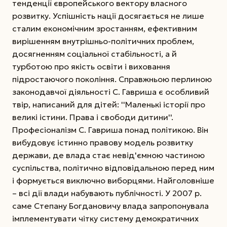
тенденції європейського вектору власного
розвитку. Успішність нації досягається не лише
сталим економічним зростанням, ефективним
вирішенням внутрішньо-політичних проблем,
досягненням соціальної стабільності, а й
турботою про якість освіти і виховання
підростаючого покоління. Справжньою перлиною
законодавчої діяльності С. Гавриша є особливий
твір, написаний для дітей: ''Маленькі історії про
великі істини. Права і свободи дитини''.
Професіоналізм С. Гавриша понад політикою. Він
вибудовує істинно правову модель розвитку
держави, де влада стає невід'ємною частиною
суспільства, політично відповідальною перед ним
і формується виключно виборцями. Найголовніше
– всі дії влади набувають публічності. У 2007 р.
саме Степану Богдановичу влада запропонувала
імплементувати чітку систему демократичних