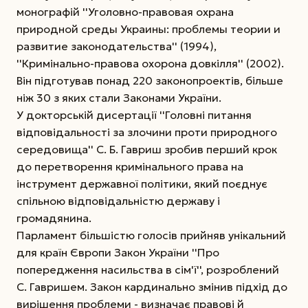
монографій ''Уголовно-правовая охрана
природной среды Украины: проблемы теории и
развитие законодательства'' (1994),
''Кримінально-правова охорона довкілля'' (2002).
Він підготував понад 220 законопроектів, більше
ніж 30 з яких стали Законами України.
У докторській дисертації ''Головні питання
відповідальності за злочини проти природного
середовища'' С. Б. Гавриш зробив перший крок
до перетворення кримінального права на
інструмент державної політики, який поєднує
спільною відповідальністю державу і
громадянина.
Парламент більшістю голосів прийняв унікальний
для країн Європи Закон України ''Про
попередження насильства в сім'ї'', розроблений
С. Гавришем. Закон кардинально змінив підхід до
вирішення проблеми - визначає правові й