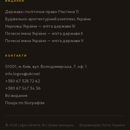
ВИДАННЯ
Держава і політичне право (Частина 1)
Будівельно-архітектурний комплекс України
Науковці України — еліта держави IV
Почесні імена України — еліта держави II
Почесні імена України — еліта держави V
КОНТАКТИ
01001, м. Київ, вул. Володимирська, 7, оф. 1
info.logos@ukr.net
+380 67 328 72 62
+380 67 547 34 36
Всі видання
Пошук по біографіях
© 2026 Logos Ukraine. Всі права захищені.
Видавництво Логос Україна