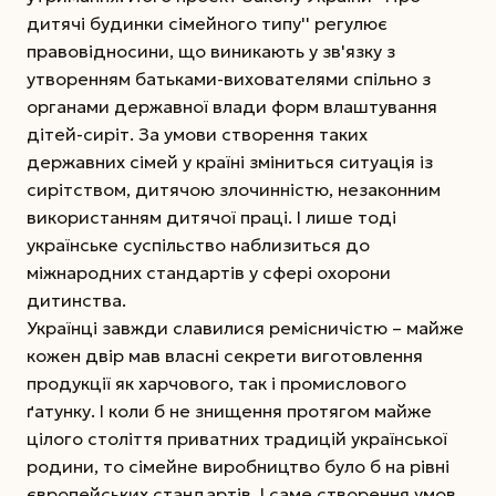
дитячі будинки сімейного типу'' регулює
правовідносини, що виникають у зв'язку з
утворенням батьками-вихователями спільно з
органами державної влади форм влаштування
дітей-сиріт. За умови створення таких
державних сімей у країні зміниться ситуація із
сирітством, дитячою злочинністю, незаконним
використанням дитячої праці. І лише тоді
українське суспільство наблизиться до
міжнародних стандартів у сфері охорони
дитинства.
Українці завжди славилися ремісничістю – майже
кожен двір мав власні секрети виготовлення
продукції як харчового, так і промислового
ґатунку. І коли б не знищення протягом майже
цілого століття приватних традицій української
родини, то сімейне виробництво було б на рівні
європейських стандартів. І саме створення умов