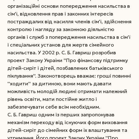
організаційні основи попередження насильства в
сім'ї, відновлення прав і законних інтересів
постраждалих від насилля членів сім'ї, здійснення
контролю і нагляду за законною діяльністю
органів і служб з попередження насильства в сім'ї
і спеціальних установ для жертв сімейного
насильства. У 2002 р. С. Б. Гавриш розробив
проект Закону України ''Про фінансову підтримку
дітей-сиріт і дітей, позбавлених батьківського
піклування''. Законотворець вважає: гроші повинні
''ходити'' за дитиною, вони мають давати
можливість молодій людині отримати належний
рівень освіти, мати постійне житло і
забезпечувати себе всім необхідним.
С. Б. Гавриш одним із перших запропонував
механізм переходу від існуючих форм виховання
дітей-сиріт до сімейних форм їх влаштування та
утримання. Його проект Закону України ''Про