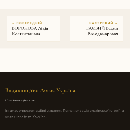
← ПОПЕРЕДНІЙ
НАСТУПНИЙ →
ВОРОНОВА Лідія
ГАЄВИЙ Вадим
Костянтинівна
Володимирович
Видавництво Логос Україна
Створюємо цінність
Іміджево-презентаційні видання. Популяризація української історії та
визначних імен України.