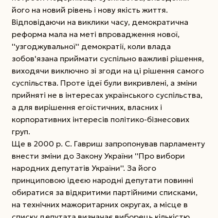
його на новий рівень і нову якість життя.
Відповідаючи на виклики часу, демократична
реформа мала на меті впровадження нової,
''узгоджувальної'' демократії, коли влада
зобов'язана приймати суспільно важливі рішення,
виходячи виключно зі згоди на ці рішення самого
суспільства. Проте ідеї були викривлені, а зміни
прийняті не в інтересах українського суспільства,
а для вирішення егоїстичних, власних і
корпоративних інтересів політико-бізнесових
груп.
Ще в 2000 р. С. Гавриш запропонував парламенту
внести зміни до Закону України ''Про вибори
народних депутатів України''. За його
принциповою ідеєю народні депутати повинні
обиратися за відкритими партійними списками,
на технічних мажоритарних округах, а місце в
списку депутата визначає виборець кількістю