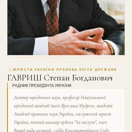
ЮРИСТИ УКРАЇНИ ПРАВОВА ЕЛІТА ДЕРЖАВИ
ГАВРИШ Степан Богданович
РАДНИК ПРЕЗИДЕНТА УКРАЇНИ
Доктор юридичних наук, професор Національної
юридичної академії імені Ярослава Мудрого, академік
Академії правових наук України, заслужений юрист
України, повний кавалер ордена ''За заслуги'', член
Вищої ради юстиції, суддя Конституційного Суду