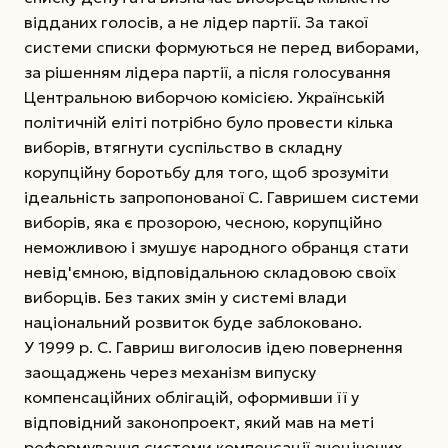
відданих голосів, а не лідер партії. За такої
системи списки формуються не перед виборами,
за рішенням лідера партії, а після голосування
Центральною виборчою комісією. Українській
політичній еліті потрібно було провести кілька
виборів, втягнути суспільство в складну
корупційну боротьбу для того, щоб зрозуміти
ідеальність запропонованої С. Гавришем системи
виборів, яка є прозорою, чесною, корупційно
неможливою і змушує народного обранця стати
невід'ємною, відповідальною складовою своїх
виборців. Без таких змін у системі влади
національний розвиток буде заблоковано.
У 1999 р. С. Гавриш виголосив ідею повернення
заощаджень через механізм випуску
компенсаційних облігацій, оформивши її у
відповідний законопроект, який мав на меті
реформування системи компенсації знецінених