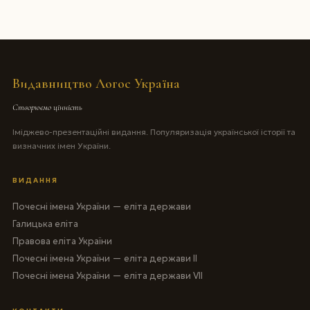
Видавництво Логос Україна
Створюємо цінність
Іміджево-презентаційні видання. Популяризація української історії та
визначних імен України.
ВИДАННЯ
Почесні імена України — еліта держави
Галицька еліта
Правова еліта України
Почесні імена України — еліта держави II
Почесні імена України — еліта держави VII