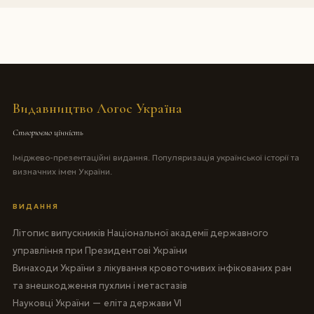
Видавництво Логос Україна
Створюємо цінність
Іміджево-презентаційні видання. Популяризація української історії та
визначних імен України.
ВИДАННЯ
Літопис випускників Національної академії державного
управління при Президентові України
Винаходи України з лікування кровоточивих інфікованих ран
та знешкодження пухлин і метастазів
Науковці України — еліта держави VI