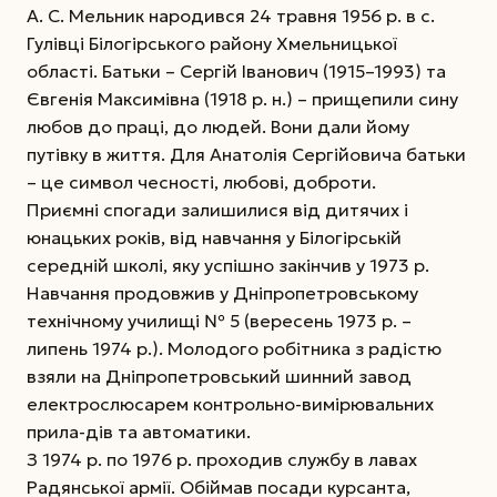
А. С. Мельник народився 24 травня 1956 р. в с.
Гулівці Білогірського району Хмельницької
області. Батьки – Сергій Іванович (1915–1993) та
Євгенія Максимівна (1918 р. н.) – прищепили сину
любов до праці, до людей. Вони дали йому
путівку в життя. Для Анатолія Сергійовича батьки
– це символ чесності, любові, доброти.
Приємні спогади залишилися від дитячих і
юнацьких років, від навчання у Білогірській
середній школі, яку успішно закінчив у 1973 р.
Навчання продовжив у Дніпропетровському
технічному училищі № 5 (вересень 1973 р. –
липень 1974 р.). Молодого робітника з радістю
взяли на Дніпропетровський шинний завод
електрослюсарем контрольно-вимірювальних
прила-дів та автоматики.
З 1974 р. по 1976 р. проходив службу в лавах
Радянської армії. Обіймав посади курсанта,