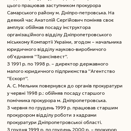
цього працював заступником прокурора
Самарського району м. Дніпро-петровська. На
деякий час Анатолій Сергійович поміняв своє
амплуа: обіймав посаду інструктора
організаційного відділу Дніпропетровського
міськкому Компартії України, згодом – начальника
юридичного відділу науково-виробничого
об'єднання ''Трансінвест''.
З 1991 р. по 1998 р. – директор державного
малого юридичного підприємства ''Агентство
''Ескорт''.
А. С. Мельник повернувся до органів прокуратури
у червні 1998 р.: обійняв посаду старшого
помічника прокурора м. Дніпропетровська.
З червня по грудень 1999 р. працював старшим
прокурором відділу роботи з кадрами
прокуратури Дніпропетровської області.
З грудня 1999 р. по грудень 2000 р. – прокурор