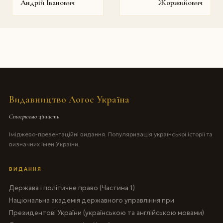
Андрій Іванович
Жоржийович
Видавництво Логос Україна
Створюємо цінність
Іміджево-презентаційні видання. Популяризація української історії та
визначних імен України.
ВИДАННЯ
Держава і політичне право (Частина 1)
Національна академія державного управління при
Президентові України (українською та англійською мовами)