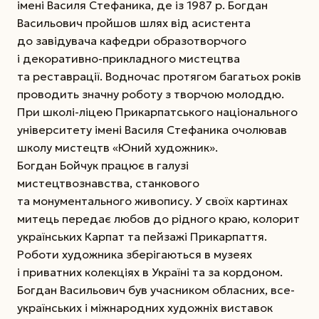
імені Василя Стефаника, де із 1987 р. Богдан
Васильович пройшов шлях від асистента
до завідувача кафедри образотворчого
і декоративно-прикладного мистецтва
та реставрації. Водночас протягом багатьох років
проводить значну роботу з творчою молоддю.
При школі-ліцею Прикарпатського національного
університету імені Василя Стефаника очолював
школу мистецтв «Юний художник».
Богдан Бойчук працює в галузі
мистецтвознавства, станкового
та монументального живопису. У своїх картинах
митець передає любов до рідного краю, колорит
українських Карпат та пейзажі Прикарпаття.
Роботи художника зберігаються в музеях
і приватних колекціях в Україні та за кор­до­ном.
Богдан Васильович був учасником обласних, все­­
українських і між­на­родних художніх виставок