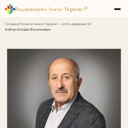
Видавництво Логос Україна
®
Головна
Почесні імена України — еліта держави VII
›
›
Бойчук Богдан Васильович