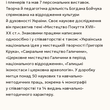
і пленерів та мав 7 персональних виставок.
Творча й педагогічна діяльність Богдана Бойчука
спрямована на відродження культури
й духовності України. Своє наукове дослідження
він присвятив темі «Мистецтво Покуття XVIII–
XX ст.». Знаковими працями написаних
одноосібно і у співавторстві є також: «Українська
національна ідея у мистецькій творчості Григорія
Крука», «Сакральне мистецтво Галичини»,
«Церковне мистецтво Галичини в період
національного відродження», «Галицькі
іконостаси і церковна археологія». У доробку
митця понад 50 наукових та навчально-
методичних праць, зокрема 4 монографії
у співавторстві та 14 видань навчально-
методичного характеру.