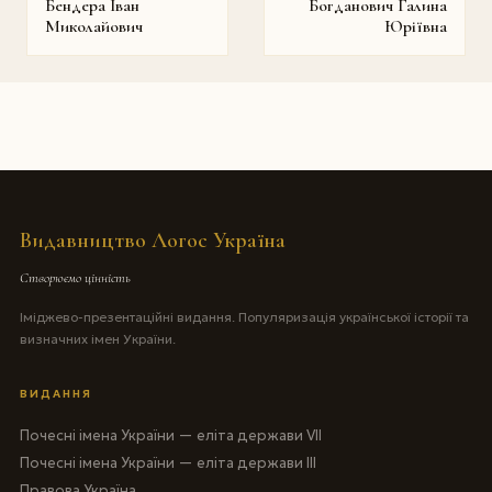
Бендера Iван
Богданович Галина
Миколайович
Юріївна
Видавництво Логос Україна
Створюємо цінність
Іміджево-презентаційні видання. Популяризація української історії та
визначних імен України.
ВИДАННЯ
Почесні імена України — еліта держави VII
Почесні імена України — еліта держави III
Правова Україна