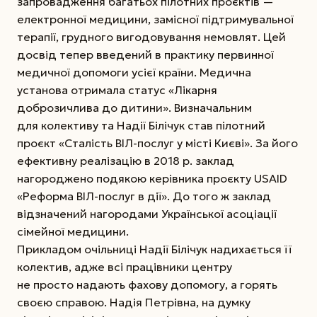
запровадження багатьох пілотних проєктів —
електронної медицини, замісної підтримувальної
терапії, грудного вигодовування немовлят. Цей
досвід тепер введений в практику первинної
медичної допомоги усієї країни. Медична
установа отримала статус «Лікарня
доброзичлива до дитини». Визначальним
для колективу та Надії Білічук став пілотний
проєкт «Сталість ВІЛ-послуг у місті Києві». За його
ефективну реалізацію в 2018 р. заклад
нагороджено подякою керівника проєкту USAID
«Реформа ВІЛ-послуг в дії». До того ж заклад
відзначений нагородами Української асоціації
сімейної медицини.
Прикладом очільниці Надії Білічук надихається її
колектив, адже всі працівники центру
не просто надають фахову допомогу, а горять
своєю справою. Надія Петрівна, на думку