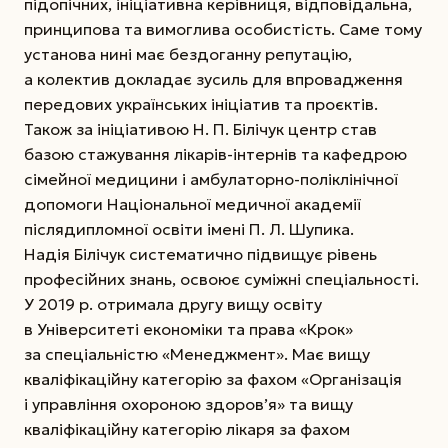
підопічних, ініціативна керівниця, відповідальна,
принципова та вимоглива особистість. Саме тому
установа нині має бездоганну репутацію,
а колектив докладає зусиль для впровадження
передових українських ініціатив та проєктів.
Також за ініціативою Н. П. Білічук центр став
базою стажування лікарів-інтернів та кафедрою
сімейної медицини і амбулаторно-­поліклінічної
допомоги Національної медичної академії
післядипломної освіти імені П. Л. Шупика.
Надія Білічук систематично підвищує рівень
професійних знань, освоює суміжні спеціальності.
У 2019 р. отримала другу вищу освіту
в Університеті економіки та права «Крок»
за спеціальністю «Менеджмент». Має вищу
кваліфікаційну категорію за фахом «Організація
і управління охороною здоров’я» та вищу
кваліфікаційну категорію лікаря за фахом