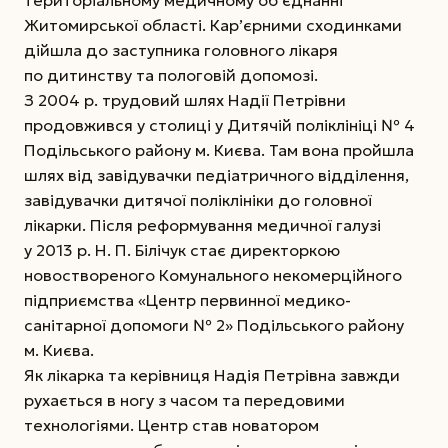
територіальному медичному об’єднанні
Житомирської області. Кар’єрними сходинками
дійшла до заступника головного лікаря
по дитинству та пологовій допомозі.
З 2004 р. трудовий шлях Надії Петрівни
продовжився у столиці у Дитячій поліклініці № 4
Подільського району м. Києва. Там вона пройшла
шлях від завідувачки
педіатричного відділення,
завідувачки дитячої поліклініки до головної
лікарки. Після реформування медичної галузі
у 2013 р. Н. П. Білічук стає директоркою
новоствореного Комунального некомерційного
підприємства «Центр первинної медико-
санітарної допомоги № 2» Подільського району
м. Києва.
Як лікарка та керівниця Надія Петрівна завжди
рухається в ногу з часом та передовими
технологіями. Центр став новатором