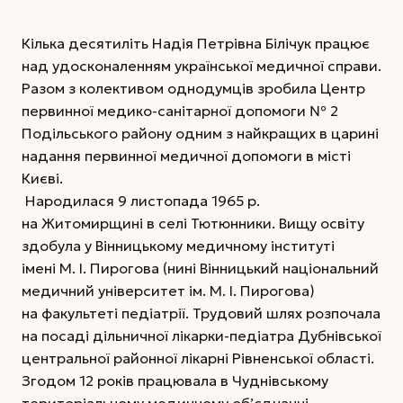
Кілька десятиліть Надія Петрівна Білічук працює
над удосконаленням української медичної справи.
Разом з колективом однодумців зробила Центр
первинної медико-санітарної допомоги № 2
Подільського району одним з найкращих в царині
надання первинної медичної допомоги в місті
Києві.
Народилася 9 листопада 1965 р.
на Житомирщині в селі Тютюнники. Вищу освіту
здобула у Він­ницькому медичному інституті
імені М. І. Пирогова (нині Вінницький національний
медичний університет ім. М. І. Пирогова)
на факультеті педіатрії. Трудовий шлях розпочала
на посаді дільничної лікарки-педіатра Дубнівської
центральної районної лікарні Рівненської області.
Згодом 12 років працювала в Чуднівському