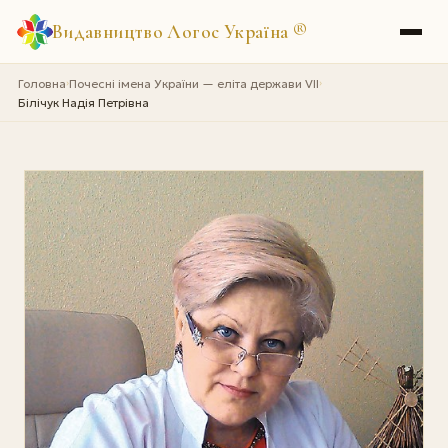
Видавництво Логос Україна
®
Головна
Почесні імена України — еліта держави VII
›
›
Білічук Надія Петрівна