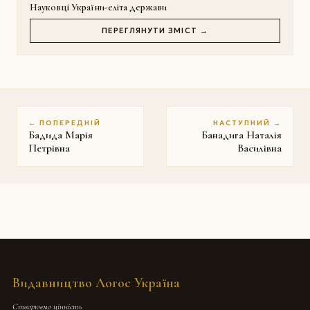
Науковці України-еліта держави
ПЕРЕГЛЯНУТИ ЗМІСТ →
← ПОПЕРЕДНІЙ
НАСТУПНИЙ →
Бадида Марія
Банадига Наталія
Петрівна
Василівна
Видавництво Логос Україна
Створюємо цінність