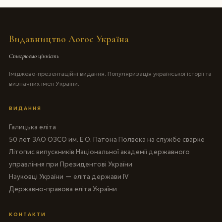
Видавництво Логос Україна
Створюємо цінність
Іміджево-презентаційні видання. Популяризація української історії та
визначних імен України.
ВИДАННЯ
Галицька еліта
50 лет ЗАО ОЗСО им. Е.О. Патона Полвека на службе сварке
Літопис випускників Національної академії державного
управління при Президентові України
Науковці України — еліта держави IV
Державно-правова еліта України
КОНТАКТИ