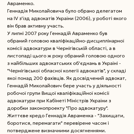
Авраменко.
Геннадія Миколайовича було обрано делегатом
на ІV з'їзд адвокатів України (2006), у роботі якого
він брав активну участь.
У липні 2007 року Геннадій Авраменко був
обраний головою кваліфікаційно-дисциплінарної
комісії адвокатури в Чернігівській області, а в
листопаді цього ж року обраний головою одного
з найбільших адвокатських об'єднань в Україні -
"Чернігівської обласної колегії адвокатів", у складі
якої понад 200 фахівців. Як досвідчений адвокат,
Геннадій Миколайович бере участь у діяльності
робочої групи Вищої кваліфікаційної комісії
адвокатури при Кабінеті Міністрів України з
доробки законопроекту "Про адвокатуру".
Життєве кредо Геннадія Авраменка - "Захищати,
боротися, перемагати" перевірене часом і
потверджене визначними досягненнями.