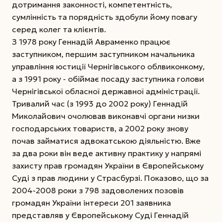
дотримання законності, компетентність,
сумлінність та порядність здобули йому повагу
серед колег та клієнтів.
З 1978 року Геннадій Авраменко працює
заступником, першим заступником начальника
управління юстиції Чернігівського облвиконкому,
а з 1991 року - обіймає посаду заступника голови
Чернігівської обласної державної адміністрації.
Тривалий час (з 1993 до 2002 року) Геннадій
Миколайович очолював виконавчі органи низки
господарських товариств, а 2002 року знову
почав займатися адвокатською діяльністю. Вже
за два роки він веде активну практику у напрямі
захисту прав громадян України в Європейському
Суді з прав людини у Страсбурзі. Показово, що за
2004-2008 роки з 798 задоволених позовів
громадян України інтереси 201 заявника
представляв у Європейському Суді Геннадій