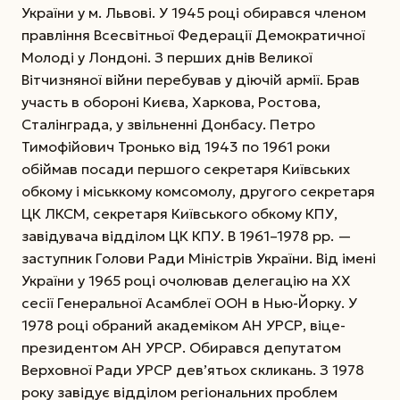
України у м. Львові. У 1945 році обирався членом
правління Всесвітньої Федерації Демократичної
Молоді у Лондоні.
З перших днів Великої
Вітчизняної війни перебував у діючій армії. Брав
участь в обороні Києва, Харкова, Ростова,
Сталінграда, у звільненні Донбасу. Петро
Тимофійович Тронько від 1943 по 1961 роки
обіймав посади першого секретаря Київських
обкому і міськкому комсомолу, другого секретаря
ЦК ЛКСМ, секретаря Київського обкому КПУ,
завідувача відділом ЦК КПУ. В 1961–1978 рр. —
заступник Голови Ради Міністрів України. Від імені
України у 1965 році очолював делегацію на ХХ
сесії Генеральної Асамблеї ООН в Нью-Йорку. У
1978 році обраний академіком АН УРСР, віце-
президентом АН УРСР. Обирався депутатом
Верховної Ради УРСР дев’ятьох скликань. З 1978
року завідує відділом регіональних проблем