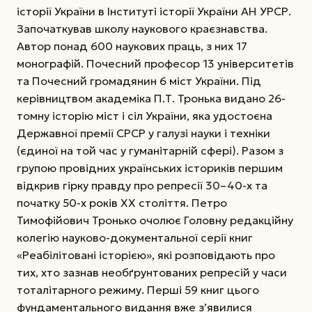
історії України в Інституті історії України АН УРСР.
Започаткував школу наукового краєзнавства.
Автор понад 600 наукових праць, з них 17
монографій. Почесний професор 13 університетів
та Почесний громадянин 6 міст України. Під
керівництвом академіка П.Т. Тронька видано 26-
томну історію міст і сіл України, яка удостоєна
Державної премії СРСР у га­лузі науки і техніки
(єдиної на той час у гума­нітарній сфері). Разом з
групою провідних українських істориків першим
відкрив гірку правду про репресії 30–40-х та
початку 50-х років ХХ століття. Петро
Тимофійович Тронько очолює Головну редакцій­ну
колегію науково-документальної серії книг
«Реабілітовані істо­рією», які розповідають про
тих, хто зазнав необґрунтованих репресій у часи
тоталітарного режиму. Перші 59 книг цього
фундаментального видання вже з’явилися