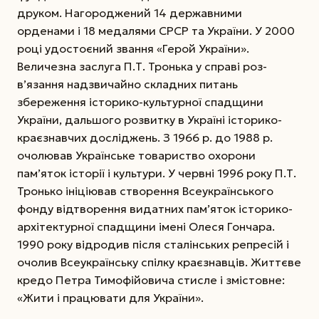
друком. Нагороджений 14 державними
орденами і 18 медалями СРСР та України. У 2000
році удостоєний звання «Герой України».
Величезна заслуга П.Т. Тронька у справі роз­
в’язання надзвичайно складних питань
збереження історико-культурної спадщини
України, дальшого розвитку в Україні історико-
краєзнавчих досліджень. З 1966 р. до 1988 р.
очолював Українське товариство охорони
пам’яток історії і культури. У червні 1996 року П.Т.
Тронько ініціював створення Всеукраїнського
фонду відтворення видатних пам’яток історико-
архітектурної спадщини імені Олеся Гончара.
1990 року відродив після сталінських репресій і
очолив Всеукраїнську спілку краєзнавців. Життєве
кредо Петра Тимофійовича стисле і змістовне:
«Жити і працювати для України».