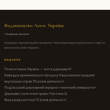
Видавництво Логос Україна
Створюємо цінність
Іміджево-презентаційні видання. Популяризація української історії та
визначних імен України.
ВИДАННЯ
Почесні імена України — еліта держави IV
Кафедра кримінального процесу Національної академії
внутрішніх справ 30 років діяльності
Подільський державний аграрно-технічний університет
Держава і політичне право (Частина 2)
Вища рада юстиції 15 років діяльності