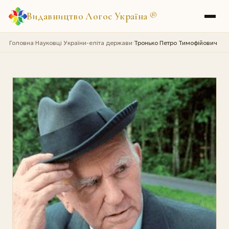
Видавництво Логос Україна
®
Головна
Науковці України-еліта держави
Тронько Петро Тимофійович
›
›