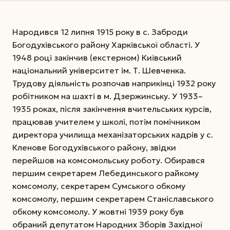
Народився 12 липня 1915 року в с. За­бро­ди
Богодухівського району Харківської області. У
1948 році закінчив (екстерном) Київський
національний університет ім. Т. Шевченка.
Трудову діяльність розпочав наприкінці 1932 року
робітником на шахті в м. Дзержинську. У 1933–
1935 роках, після закінчення вчительських курсів,
працював учителем у школі, потім помічником
директора училища механізаторських кадрів у с.
Кленове Бого­ду­хівського району, звідки
перейшов на комсомольську роботу. Обирався
першим секретарем Лебединсько­го райкому
комсомолу, секретарем Сумського обкому
комсомолу, першим секретарем Станіс­лавського
обкому комсомолу. У жовтні 1939 року був
обраний депутатом Народних Зборів Західної