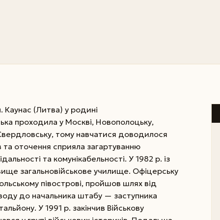
. Каунас (Литва) у родині
ька проходила у Москві, Новополоцьку,
, Свердловську, тому навчатися доводилося
ів та оточення сприяла загартуванню
дальності та комунікабельності. У 1982 р. із
вище загальновійськове училище. Офіцерську
Кольському півострові, пройшов шлях від
воду до начальника штабу — заступника
льйону. У 1991 р. закінчив Військову