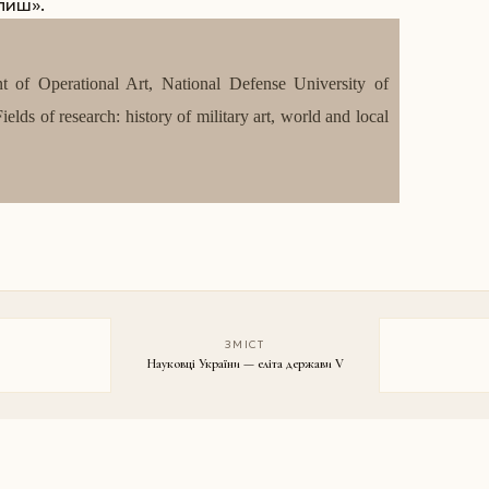
пиш».
 of Operational Art, National Defense University of
ds of research: history of military art, world and local
ЗМІСТ
Науковці України — еліта держави V