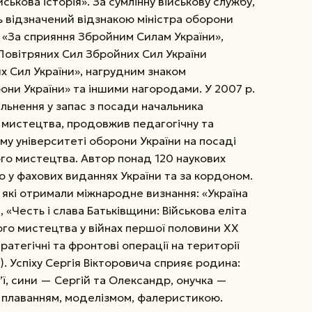
ськова історія». За сумлінну військову службу,
ть відзначений відзнакою міністра оборони
 «За сприяння Збройним Силам України»,
овітряних Сил Збройних Сил Украї­ни
х Сил України», нагрудним знаком
они України» та іншими нагородами. У 2007 р.
ільнення у запас з посади начальника
о мистецтва, продовжив педагогічну та
ому університеті оборони України на посаді
о мистецтва. Автор понад 120 наукових
но у фахових виданнях України та за кордоном.
, які отримали міжнародне визнання: «Україна
), «Честь і слава Батьківщини: Військова еліта
ного мистецтва у війнах першої половини ХХ
тратегічні та фронтові операції на території
). Успіху Сергія Вікторовича сприяє родина:
ї, сини — Сергій та Олександр, онучка —
 плаванням, моделізмом, фалеристикою.