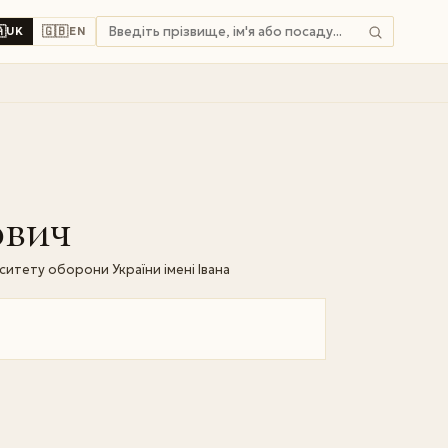

🇬🇧
UK
EN
ович
тету оборони України імені Івана