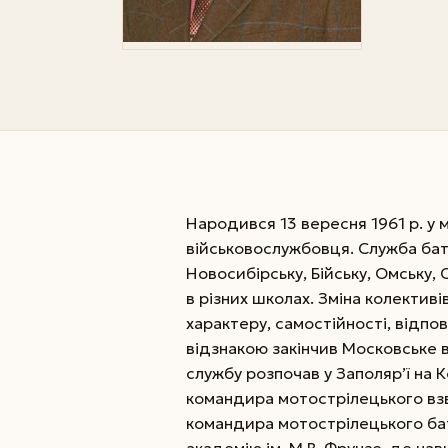
Народився 13 вересня 1961 р. у м
військовослужбовця. Служба бат
Новосибірську, Бійську, Омську
в різних школах. Зміна колектив
характеру, самостійності, відпові
відзнакою закінчив Московське 
службу розпочав у Заполяр’ї на 
командира мотострілецького вз
командира мотострілецького бата