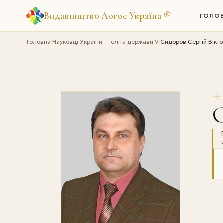
Видавництво Логос Україна
®
ГОЛО
Головна
Науковці України — еліта держави V
Сидоров Сергій Вікт
›
›
С