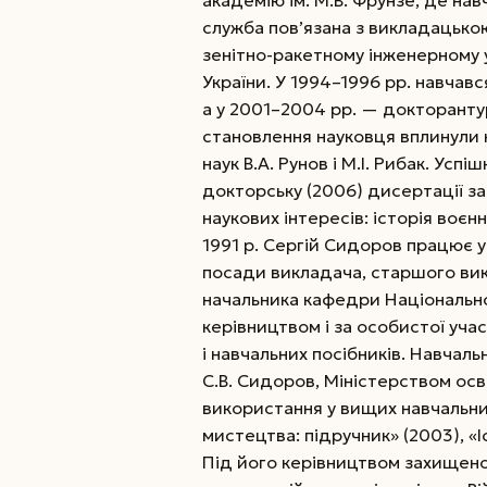
академію ім. М.В. Фрунзе, де нав
служба пов’язана з викладацько
зенітно-ракетному інженерному 
України.
У 1994–1996 рр. навчавс
а у 2001–2004 рр. — докторантур
становлення науковця вплинули 
наук В.А. Рунов і М.І. Рибак. Усп
докторську (2006) дисертації за 
наукових інтересів: історія воєнн
1991 р. Сергій Сидоров працює у 
посади викладача, старшого вик
начальника кафедри Національної
керівництвом і за особистої учас
і навчальних посібників. Навчаль
С.В. Сидоров, Міністерством осв
використання у вищих навчальних
мистецтва: підручник» (2003), «І
Під його керівництвом захищено