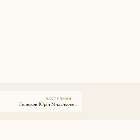
НАСТУПНИЙ →
Синюков Юрій Михайлович