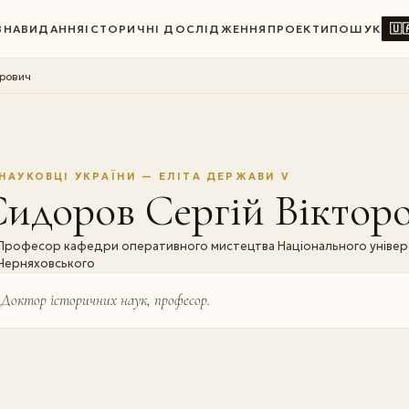
🇺
ВНА
ВИДАННЯ
ІСТОРИЧНІ ДОСЛІДЖЕННЯ
ПРОЕКТИ
ПОШУК
орович
НАУКОВЦІ УКРАЇНИ — ЕЛІТА ДЕРЖАВИ V
идоров Сергій Віктор
Професор кафедри оперативного мистецтва Національного універси
Черняховського
Доктор історичних наук, професор.