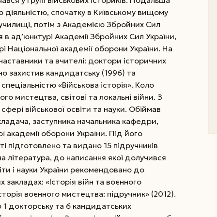
чався у групі військових істориків. Подальша
ю діяльністю, спочатку в Київському вищому
училищі, потім з Академією Збройних Сил
я в ад’юнктурі Академії Збройних Сил України,
і Національної академії оборони України. На
наставники та вчителі: доктори історичних
ішно захистив кандидатську (1996) та
спеціальністю «Військова історія». Коло
ого мистецтва, світові та локальні війни. З
сфері військової освіти та науки. Обіймав
ладача, заступника начальника кафедри,
 академії оборони України. Під його
ті підготовлено та видано 15 підручників
на література, до написання якої долучився
іти і науки України рекомендовано до
 закладах: «Історія війн та воєнного
сторія воєнного мистецтва: підручник» (2012).
 1 докторську та 6 кандидатських