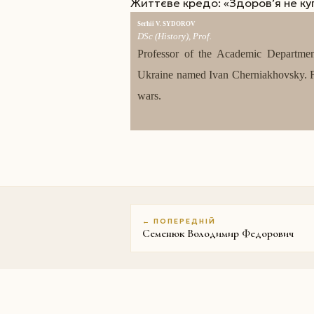
Життєве кредо: «Здоров’я не ку
Serhii V. SYDOROV
DSc (History), Prof.
Professor of the Academic Department
Ukraine named Ivan Chernіakhovsky. Fiel
wars.
← ПОПЕРЕДНІЙ
Семенюк Володимир Федорович