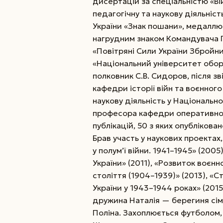
дисертацій за спеціальністю «Вій
педагогічну та наукову діяльніс
України «Знак пошани», медаллю
нагрудним знаком Командувача П
«Повітряні Сили України Збройни
«Національний університет обор
полковник С.В. Сидоров, після зв
кафедри історії війн та воєнног
наукову діяльність у Національн
професора кафедри оперативног
публікацій, 50 з яких опублікова
Брав участь у наукових проектах
у полум’ї війни. 1941–1945» (2005
України» (2011), «Розвиток воєн
століття (1904–1939)» (2013), «С
України у 1943–1944 роках» (2015
дружина Наталія — берегиня сім’
Поліна. Захоплюється футболом,