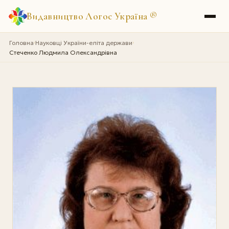
Видавництво Логос Україна
®
Головна
Науковці України-еліта держави
›
›
Стеченко Людмила Олександрівна