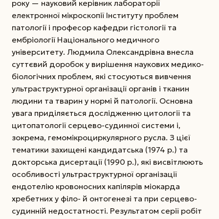
року — науковий керівник лабораторії
електронної мікроскопії Інституту проблем
патології і професор кафедри гістології та
ембріології Національного медичного
університету.
Людмила Олександрівна внесла
суттєвий доробок у вирішення наукових медико-
біологічних проблем, які стосуються вивчення
ультраструктурної організації органів і тканин
людини та тварин у нормі й патології. Основна
увага приділяється дослідженню цитології та
цитопатології серцево-судинної системи і,
зокрема, гемомікроциркулярного русла. З цієї
тематики захищені кандидатська (1974 р.) та
докторська дисертації (1990 р.), які висвітлюють
особливості ультраструктурної організації
ендотелію кровоносних капілярів міокарда
хребетних у філо- й онтогенезі та при серцево-
судинній недостатності. Результатом серії робіт