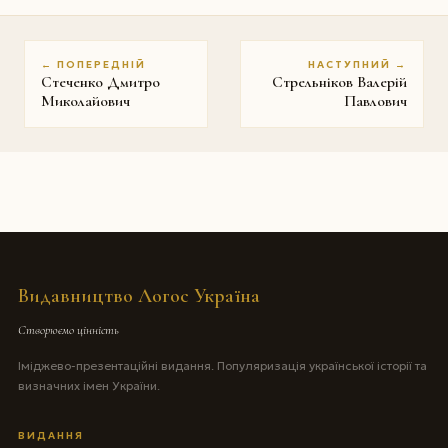
← ПОПЕРЕДНІЙ
НАСТУПНИЙ →
Стеченко Дмитро
Стрельніков Валерій
Миколайович
Павлович
Видавництво Логос Україна
Створюємо цінність
Іміджево-презентаційні видання. Популяризація української історії та
визначних імен України.
ВИДАННЯ