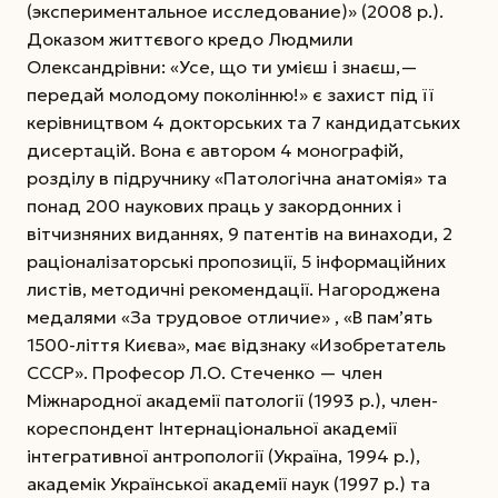
(экспериментальное исследование)» (2008 р.).
Доказом життєвого кредо Людмили
Олександрівни: «Усе, що ти умієш і знаєш,—
передай молодому поколінню!» є захист під її
керівництвом 4 докторських та 7 кандидатських
дисертацій. Вона є автором 4 монографій,
розділу в підручнику «Патологічна анатомія» та
понад 200 наукових праць у закордонних і
вітчизняних виданнях, 9 патентів на винаходи, 2
раціоналізаторські пропозиції, 5 інформаційних
листів, методичні рекомендації. Нагороджена
медалями «За трудовое отличие» , «В пам’ять
1500-ліття Києва», має відзнаку «Изобретатель
СССР». Професор Л.О. Стеченко — член
Міжнародної академії патології (1993 р.), член-
кореспондент Інтернаціональної академії
інтегративної антропології (Україна, 1994 р.),
академік Української академії наук (1997 р.) та