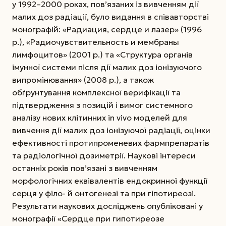
у 1992–2000 роках, пов’язаних із вивченням дії
малих доз радіації, було видання в співавторстві
монографій: «Радиация, сердце и лазер» (1996
р.), «Радиочувствительность и мембраны
лимфоцитов» (2001 р.) та «Структура органів
імунної системи після дії малих доз іонізуючого
випромінювання» (2008 р.), а також
обґрунтування комплексної верифікації та
підтвердження з позицій і вимог системного
аналізу нових клітинних in vivo моделей для
вивчення дії малих доз іонізуючої радіації, оцінки
ефективності протипроменевих фармпрепаратів
та радіологічної дозиметрії. Наукові інтереси
останніх років пов’язані з вивченням
морфологічних еквівалентів ендокринної функції
серця у філо- й онтогенезі та при гіпотиреозі.
Результати наукових досліджень опубліковані у
монографії «Сердце при гипотиреозе