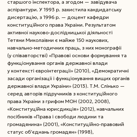
старшого інспектора, а згодом — завідувача
аспірантури. У 1993 р. захистила кандидатську
дисертацію, з 1996 р. — доцент кафедри
конституційного права України. Результатом
активної науково-дослідницької діяльності
Тетяни Миколаївни є майже 150 наукових,
навчально-методичних праць, з них монографії
(у співавторстві) «Правові основи формування та
функціо­нування органів державної влади
у контексті євроінтеграції» (2010), «Демократичні
засади організації і функціонування вищих органів
державної влади України» (2013). Т.М. Слінько —
серед авторів підручників з конституційного
права України з грифом МОН (2002, 2008),
«Конституційна юрисдикція» (2012), навчальних
посібників «Права і свободи людини та
громадянина» (2001), «Конституційно-правовий
статус об’єднань громадян» (1998),