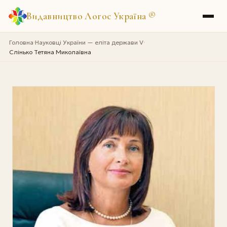
Видавництво Логос Україна
®
Головна
Науковці України — еліта держави V
›
›
Слінько Тетяна Миколаївна