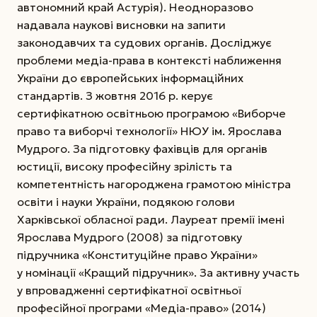
автономний край Астурія). Неодноразово
надавала наукові висновки на запити
законодавчих та судових органів. Досліджує
проблеми медіа-права в контексті наб­лиження
України до європейських інформаційних
стандартів. З жовтня 2016 р. керує
сертифікатною освітньою програмою «Виборче
право та виборчі технології» НЮУ ім. Ярослава
Мудрого. За підготовку фахівців для органів
юстиції, високу професійну зрілість та
компетентність нагороджена грамотою міністра
освіти і науки України, подякою голови
Харківської обласної ради. Лауреат премії імені
Ярослава Мудрого (2008) за підготовку
підручника «Конституційне право України»
у номінації «Кращий підручник». За активну участь
у впровадженні сертифікатної освітньої
професійної програми «Медіа-право» (2014)