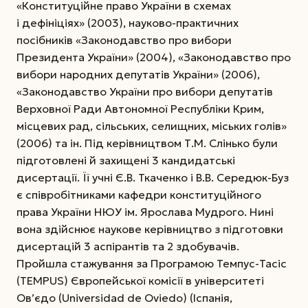
«Конституційне право України в схемах
і дефініціях» (2003), науково-практичних
посібників «Законодавство про вибори
Президента України» (2004), «Законодавство про
вибори народних депутатів України» (2006),
«Законодавство України про вибори депутатів
Верхов­ної Ради Автономної Республіки Крим,
місцевих рад, сільських, селищних, міських голів»
(2006) та ін. Під керівництвом Т.М. Слінько були
підготовлені й захищені 3 кандидатські
дисертації. Її учні Є.В. Ткаченко і В.В. Середюк-Буз
є співробітниками кафедри конституційного
права України НЮУ ім. Ярослава Мудрого. Нині
вона здійснює наукове керівництво з підготовки
дисертацій 3 аспірантів та 2 здобувачів.
Пройшла стажування за Програмою Темпус-Тасіс
(ТЕМРUS) Європейської комісії в університеті
Ов’єдо (Universidad de Oviedo) (Іспанія,