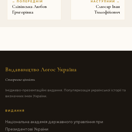
← ПОПЕРЕДНІЙ
НАСТУПНИЙ →
Слівінська Любов
Слюсар Іван
Григорівна
Тимофійович
Видавництво Логос Україна
Створюємо цінність
Іміджево-презентаційні видання. Популяризація української історії та
визначних імен України.
ВИДАННЯ
Національна академія державного управління при
Президентові України