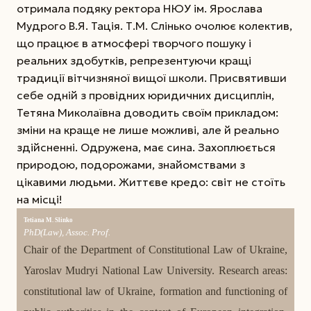
отримала подяку ректора НЮУ ім. Ярослава
Мудрого В.Я. Тація. Т.М. Слінько очолює колектив,
що працює в атмосфері творчого пошуку і
реальних здобутків, репрезен­тую­чи кращі
традиції вітчизняної вищої школи. Присвятивши
себе одній з провідних юридичних дисциплін,
Тетяна Миколаївна доводить своїм прикладом:
зміни на краще не лише можливі, але й реально
здійсненні. Одружена, має сина. Захоплюється
природою, подорожами, знайомствами з
цікавими людьми. Життєве кредо: cвіт не стоїть
на місці!
Tetiana M. Slinko
PhD(Law), Assoc. Prof.
Chair of the Department of Constitutional Law of Ukraine,
Yaroslav Mudryi National Law University. Research areas:
constitutional law of Ukraine, formation and functioning of