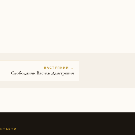
НАСТУПНИЙ →
Слободяник Василь Дмитрович
НТАКТИ