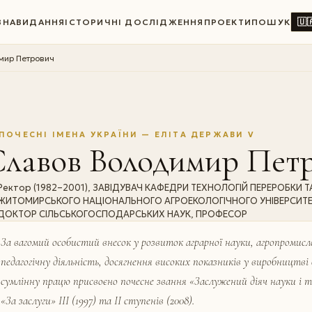
🇺
ВНА
ВИДАННЯ
ІСТОРИЧНІ ДОСЛІДЖЕННЯ
ПРОЕКТИ
ПОШУК
мир Петрович
ПОЧЕСНІ ІМЕНА УКРАЇНИ — ЕЛІТА ДЕРЖАВИ V
Славов Володимир Пет
Ректор (1982–2001), ЗАВІДУВАЧ КАФЕДРИ ТЕХНОЛОГІЙ ПЕРЕРОБКИ 
ЖИТОМИРСЬКОГО НАЦІОНАЛЬНОГО АГРОЕКОЛОГІЧНОГО УНІВЕРСИТЕ
ДОКТОР СІЛЬСЬКОГОСПОДАРСЬКИХ НАУК, ПРОФЕСОР
За вагомий особистий внесок у розвиток аграрної науки, агропромисло
педагогічну діяльність, досягнення високих показників у виробництві 
сумлінну працю присвоєно почесне звання «Заслужений діяч науки і т
«За заслуги» ІІІ (1997) та ІІ ступенів (2008).