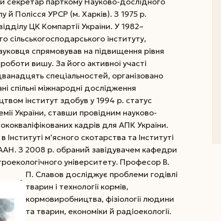
ний секретар парткому Науково-дослідного
 й Полісся УРСР (м. Харків). З 1975 р.
ідділу ЦК Компартії України. У 1982–
го сільськогосподарського інституту,
науковця спрямовував на підвищення рівня
 роботи вишу. За його активної участі
 дванадцять спеціальностей, організовано
ні спільні міжнародні дослідження
ицтвом інститут здобув у 1994 р. статус
мії України, ставши провідним науково-
ококваліфікованих кадрів для АПК України.
 Інституті м’ясного скотарства та Інституті
ААН. З 2008 р. обраний завідувачем кафедри
роекологічного університету.
Професор В.
П. Славов досліджує проблеми годівлі
тварин і технології кормів,
кормовиробництва, фізіології людини
та тварин, економіки й радіоекології.