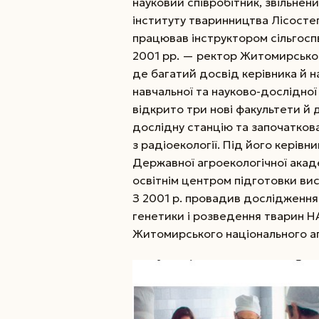
науковий співробітник, звільне
інституту тваринництва Лісостепу
працював інструктором сільгоспв
2001 рр. — ­ректор Житомирсько
де багатий досвід керівника й 
навчальної та науково-дослідної
відкрито три нові факультети й
дослідну станцію та започаткова
з радіоекології. Під його керівн
Державної агроекологічної акаде
освітнім центром підготовки вис
З 2001 р. провадив дослідження в
генетики і розведення тварин Н
Житомирського національного аг