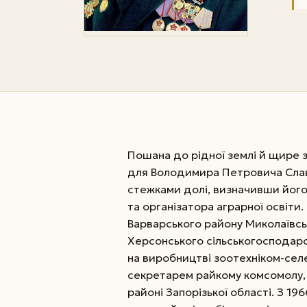
Пошана до рідної землі й щире 
для Володимира Петровича Слав
стежками долі, визначивши його 
та організатора аграрної освіти.
Варварського району Миколаївсько
Херсонського сільськогосподарс
на виробництві зоотехніком-селе
секретарем райкому комсомолу, 
районі Запорізької області. З 1