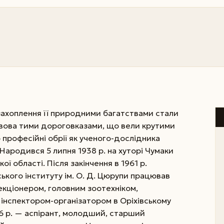
захоплення її природними багатствами стали
ова тими дороговказами, що вели крутими
професійні обрії як ученого-дослідника
 Народився 5 липня 1938 р. на хуторі Чумаки
ї області. Після закінчення в 1961 р.
ького інституту ім. О. Д. Цюрупи працював
кціонером, головним зоо­техніком,
інспектором-організатором в Оріхівському
966 р. — аспірант, молодший, старший