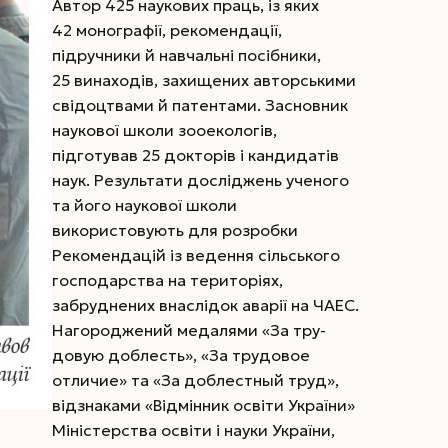
Автор 425 наукових праць, із яких
42 монографії, рекомендації,
підручники й навчальні посібники,
25 винаходів, захищених авторськими
свідоцтвами й патентами. Засновник
наукової школи зооекологів,
підготував 25 докторів і кандидатів
наук. Результати досліджень ученого
та його наукової школи
використовують для розробки
Рекомендацій із ведення сільського
господарства на територіях,
забруднених внаслідок аварії на ЧАЕС.
Нагороджений медалями «За тру­
довую доблесть», «За трудовое
отличие» та «За доблестный труд»,
відзнаками «Відмінник освіти України»
Міністерства освіти і науки України,