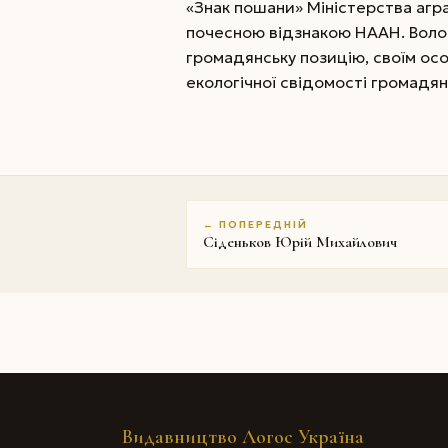
«Знак пошани» Міні­стерства агр
почес­ною відзнакою НААН. Вол
громадянську позицію, своїм о
екологічної свідомості громадян
← ПОПЕРЕДНІЙ
Сіденьков Юрій Михайлович
Видавництво Логос Україна