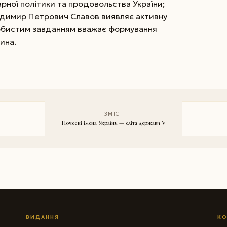
арної політики та продовольства України;
одимир Петрович Славов виявляє активну
собистим завданням вважає формування
ина.
ЗМІСТ
Почесні імена України — еліта держави V
ВИДАННЯ
КО