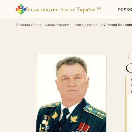
Видавництво Логос Україна
®
ГОЛО
Головна
Почесні імена України — еліта держави V
Славов Володи
›
›