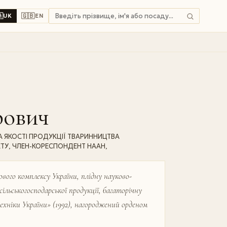

🇬🇧
UK
EN
рович
ТА ЯКОСТІ ПРОДУКЦІЇ ТВАРИННИЦТВА
ТУ, ЧЛЕН-КОРЕСПОНДЕНТ НААН,
вого комплексу України, плідну науково-
сільськогосподарської продукції, багаторічну
ехніки України» (1992), нагороджений орденом