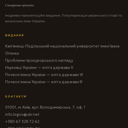
Створюємо цінність
Іміджево-презентаційні видання. Популяризація української історії та
визначних імен України.
ВИДАННЯ
Кам'янець-Подільський національний університет імені Івана
Огієнка
Проблеми прокурорського нагляду
Науковці України — еліта держави V
Почесні імена України — еліта держави VI
Почесні імена України — еліта держави III
КОНТАКТИ
01001, м. Київ, вул. Володимирська, 7, оф. 1
info.logos@ukr.net
+380 67 328 72 62