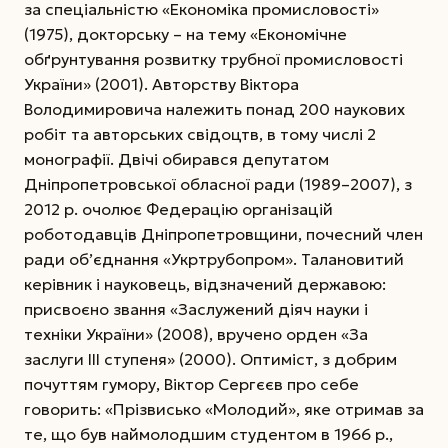
за спеціальністю «Економіка промисловості»
(1975), докторську – на тему «Економічне
обґрунтування розвитку трубної промисловості
Украї­ни» (2001). Авторству Віктора
Володимировича належить понад 200 наукових
робіт та авторських свідоцтв, в тому числі 2
монографії. Двічі обирався депутатом
Дніпропетровської обласної ради (1989–2007), з
2012 р. очолює Федерацію організацій
роботодавців Дніпропетровщини, почесний член
ради об’єднання «Укртрубопром». Талановитий
керівник і науковець, відзначений державою:
присвоєно звання «Заслужений діяч науки і
техніки України» (2008), вручено орден «За
заслуги III ступеня» (2000). Оптиміст, з добрим
почуттям гумору, Віктор Сергєєв про себе
говорить: «Прізвисько «Молодий», яке отримав за
те, що був наймолодшим студентом в 1966 р.,