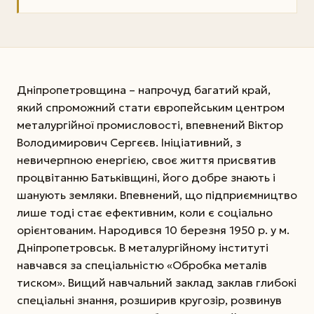
Дніпропетровщина – напрочуд багатий край,
який спроможний стати європейським цент­ром
металургійної промисловості, впевнений Віктор
Володимирович Сергєєв. Ініціативний, з
невичерпною енергією, своє життя присвятив
процвітанню Батьківщині, його добре знають і
шанують земляки. Впевнений, що підприємництво
лише тоді стає ефективним, коли є соціально
орієнтованим. Народився 10 березня 1950 р. у м.
Дніпропетровськ. В металургійному інституті
навчався за спеціальністю «Обробка металів
тиском». Вищий навчальний заклад заклав глибокі
спеціальні знання, розширив кругозір, розвинув