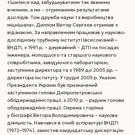
тішилися над забудькуватими так званими
вченими, а ми – отриманими результатами
дослідів. Тож дружба науки та виробництва
міцнішала». Диплом Віктор Сергєєв отримав з
відзнакою. За направленням працював у науково-
дослідному трубному інституті (всесоюзний –
ВНДТІ, з 1991 р. – державний – ДТІ) на посадах
інженера,
молодшого та старшого наукового
співробітника, завідуючого лабораторією,
заступника директора та з 1989 до 2005 рр. –
директора інституту. У грудні 2005 р. Указом
Президента України був призначений
заступником голови Дніпропетровської
облдержадміністрації, з 2010 р. – радник голови
облдержадміністрації. Окрема сторінка
у біографії Віктора Володимировича – наукова
діяльність. Навчався в очній аспірантурі ВНДТІ
(1972–1974), захистив кандидатську дисертацію