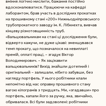
вміння логічно мислити, бажання постійно
вдосконалюватися. Працюючи на кафедрі
лаборантом, брав участь в дослідних прокатках
на прошивному стані «200» Ниж­ньодніпровського
трубопрокатного заводу ім. К. Ліб­к­нехта, вивчав
кінцеву різнотовщинність труб.
«Вальцювальникам на стані ці дослідження були,
відверто кажучи, не дуже цікаві: зменшувався
темп прокату, що позначалося на невиплаті
премій, оплаті праці, – згадує Віктор
Володимирович. – Як зацікавити
вальцювальників? Вихід знайшли дотепний і
оригінальний – залишали, нібито забувши, без
нагляду портфель. У нього робітники клали
непомітно від нас оправку прошивного стану
вагою кілограмів з тридцять. Ми, «згадавши» про
портфель, хапали його за ручку, яка, звичайно,
обривалася. Всі були задоволені: робітники