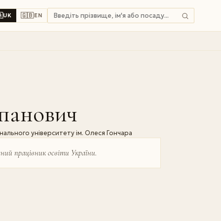

🇬🇧
UK
EN
епанович
льного університету ім. Олеся Гончара
ний працівник освіти України.