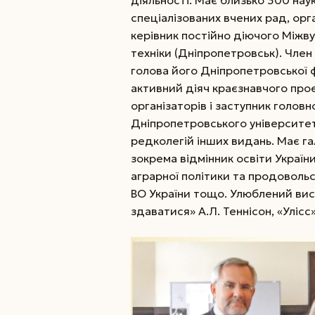
спеціалізованих вчених рад, орг
керівник постійно діючого Міжвузі
техніки (Дніпропетровськ). Член
голова його Дніпропетровської філ
активний діяч краєзнавчого про
організаторів і заступник голов
Дніпропетровського університету. 
редколегій інших видань. Має га
зокрема відмінник освіти Україн
аграрної політики та продоволь
ВО України тощо. Улюблений висл
здаватися» А.Л. Теннісон, «Улісс»