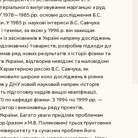
ктеріального вилуговування марганцю з руд
 У 1978—1985 рр. основні дослід­ження В.С.
ки.
У 1985 р. наукові інтереси В.С. Савчука
і техніки, за якою у 1996 р. він захищає
із засновників в Україні напряму досліджень
родознавчих) товариств, розробив підходи до
имав ряд нових результатів з історії фізики та
в України, відтворив невідомі та маловідомі
і. Характерною рисою В.С. Савчука, як
зумовило широке коло досліджень в різних
ив у ДНУ новий науковий напрям «Історія
ть підготовку кадрів вищої кваліфікації.
) по кафедрі фізики. З 1994 по 1999 рр. —
іатор і виконавець ряду проектів,
України. Багато уваги приділяє проблемам
тор (разом з М.В. Поляковим) трьох ґрунтовних
 університету та сучасних проблем його
укових та навчально-методичних праць. Член