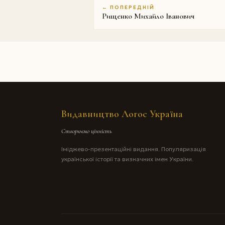
← ПОПЕРЕДНІЙ
Рищенко Михайло Iванович
Видавництво Логос Україна
Створюємо цінність
Іміджево-презентаційні видання. Популяризація
української історії та визначних імен України.