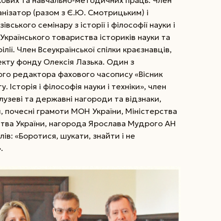
анізатор (разом з Є.Ю. Смотрицьким) і
вського семінару з історії і філософії науки і
 Українського товариства істориків науки та
ії. Член Все­української спілки краєзнавців,
екту фонду Олексія Лазька. Один з
ного редактора фахового часопису «Вісник
Історія і філософія нау­ки і техніки», член
лузеві та державні нагороди та відзнаки,
и, почесні грамоти МОН України, Міністерства
ства України, нагорода Ярослава Мудрого АН
ів: «Боротися, шукати, знайти і не
.