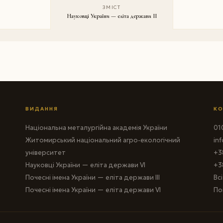
ЗМІСТ
Науковці України — еліта держави II
ВИДАННЯ
КО
Національна металургійна академія України
010
Житомирський національний агро-екологічний
in
університет
+3
Науковці України — еліта держави VI
+3
Почесні імена України — еліта держави III
Вс
Почесні імена України — еліта держави VI
По