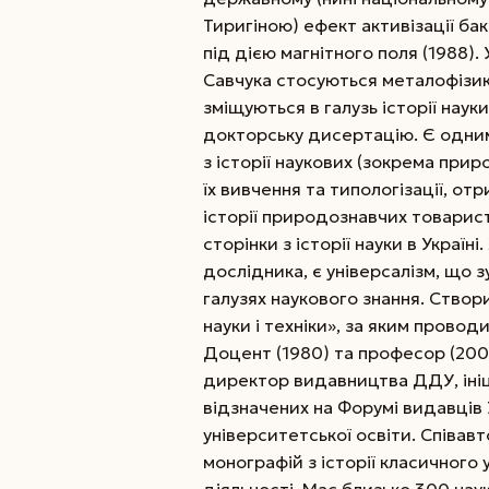
Тиригіною) ефект активізації ба
під дією магнітного поля (1988).
Савчука стосуються металофізи
зміщуються в галузь історії науки 
докторську дисертацію. Є одним 
з історії наукових (зокрема при
їх вивчення та типологізації, отр
історії природознавчих товарист
сторінки з історії науки в Україн
дослідника, є універсалізм, що 
галузях наукового знання. Створ
науки і техніки», за яким проводи
Доцент (1980) та професор (2001
директор видавництва ДДУ, ініц
відзначених на Форумі видавців 
університетської освіти. Співав
монографій з історії класичного
діяльності. Має близько 300 на