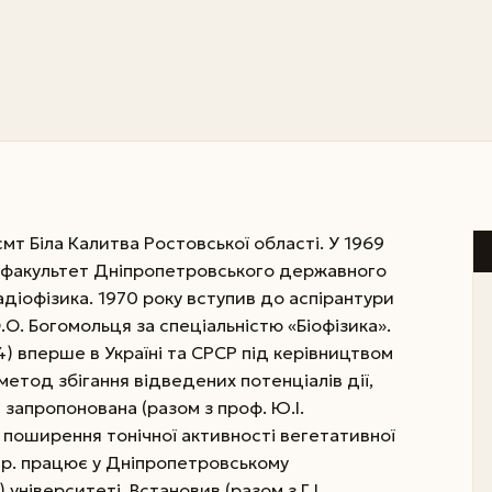
мт Біла Калитва Ростовської області. У 1969
ий факультет Дніпропетровського державного
адіофізика. 1970 року вступив до аспірантури
О.О. Богомольця за спеціальністю «Біофізика».
4) вперше в Україні та СРСР під керівництвом
метод збігання відведених потенціалів дії,
запропонована (разом з проф. Ю.І.
поширення тонічної активності вегетативної
5 р. працює у Дніпропетровському
університеті. Встановив (разом з Г.І.