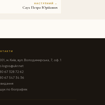
НАСТУПНИЙ →
Саух Петро Юрійович
НТАКТИ
01, м. Київ, вул. Володимирська, 7, оф. 1
fo.logos@ukr.net
80 67 328 72 62
80 67 547 34 36
і видання
шук по біографіях