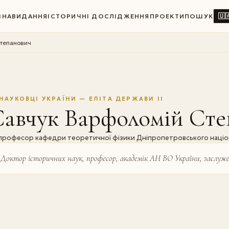
🇺
ВНА
ВИДАННЯ
ІСТОРИЧНІ ДОСЛІДЖЕННЯ
ПРОЕКТИ
ПОШУК
тепанович
НАУКОВЦІ УКРАЇНИ — ЕЛІТА ДЕРЖАВИ II
Савчук Варфоломій Ст
професор кафедри теоретичної фізики Дніпропетровського націона
Доктор історичних наук, професор, академік АН ВО України, заслуже