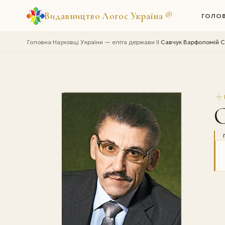
Видавництво Логос Україна
®
ГОЛО
Головна
Науковці України — еліта держави II
Савчук Варфоломій С
›
›