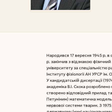
Народився 17 вересня 1945 р. в с
р. закінчив з відзнакою фізичн
університету за спеціальністю р
Інституту фізіології АН УРСР ім. 
У кандидатській дисертації (197
академіка В.І. Скока розроблено 
створено відповідний прилад та 
Петуніним) математична модель 
нервової системи тварин. З 197
державному (нині національному) 