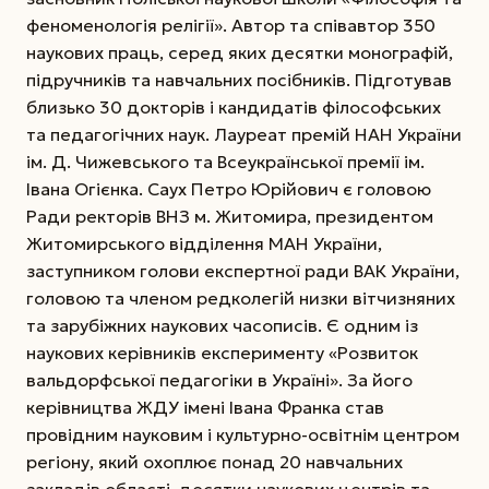
феноменологія релігії». Автор та співавтор 350
наукових праць, серед яких десятки монографій,
підручників та навчальних посібників. Підготував
близько 30 докторів і кандидатів філософських
та педагогічних наук. Лауреат премій НАН України
ім. Д. Чижевського та Всеукраїнської премії ім.
Івана Огієнка. Саух Петро Юрійович є головою
Ради ректорів ВНЗ м. Житомира, президентом
Житомирського відділення МАН України,
заступником голови експертної ради ВАК України,
головою та членом редколегій низки вітчизняних
та зарубіжних наукових часописів. Є одним із
наукових керівників експерименту «Розвиток
вальдорфської педагогіки в Україні». За його
керівництва ЖДУ імені Івана Франка став
провідним науковим і культурно-освітнім центром
регіону, який охоплює понад 20 навчальних
закладів області, десятки наукових центрів та