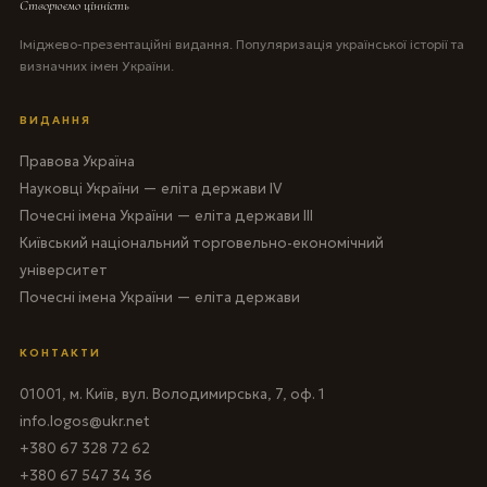
Створюємо цінність
Іміджево-презентаційні видання. Популяризація української історії та
визначних імен України.
ВИДАННЯ
Правова Україна
Науковці України — еліта держави IV
Почесні імена України — еліта держави III
Київський національний торговельно-економічний
університет
Почесні імена України — еліта держави
КОНТАКТИ
01001, м. Київ, вул. Володимирська, 7, оф. 1
info.logos@ukr.net
+380 67 328 72 62
+380 67 547 34 36