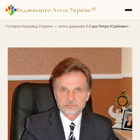
Видавництво Логос Україна
®
Головна
Науковці України — еліта держави II
Саух Петро Юрійович
›
›