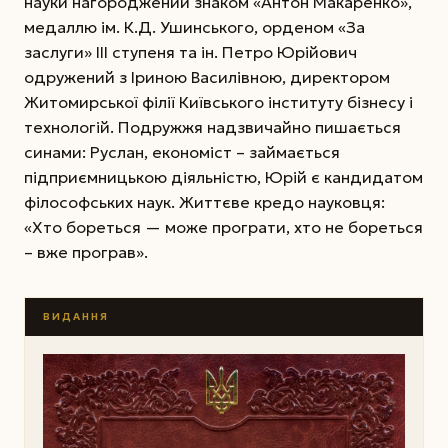
науки нагороджений знаком «Антон Макаренко»,
медаллю ім. К.Д. Ушинського, орденом «За
заслуги» ІІІ ступеня та ін. Петро Юрійович
одружений з Іриною Василівною, директором
Житомирської філії Київського інституту бізнесу і
технологій. Подружжя надзвичайно пишається
синами: Руслан, економіст – займається
підприємницькою діяльністю, Юрій є кандидатом
філософських наук. Життєве кредо науковця:
«Хто бореться — може програти, хто не бореться
– вже програв».
ВИДАННЯ