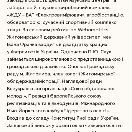
лабораторій, науково-виробничий комплекс
«ЖДУ – ВАТ «Електровимірювач», агробіостанцію,
обсерваторію, сучасний спортивний комплекс
тощо. За світовим рейтингом Webometrics
Житомирський державний університет імені
Івана Франка входить в двадцятку кращих
університетів України. Одночасно П.Ю. Саух
займається широкоплановою представницькою і
громадською діяльністю. Очолює Громадську
раду м. Житомира, член колегії Житомирської
облдержадміністрації, Наглядової ради
Всеукраїнської організації «Союз обдарованої
молоді», Президії Європейського союзу
релігієзнавців та вільнодумців, Міжнародного
Нью-Йоркського клубу «Лідерство в освіті».
Входив до складу Конституційної ради України.
За вагомий внесок у розвиток вітчизняної освіти і