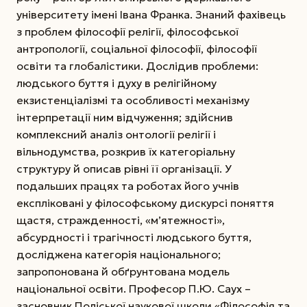
університету імені Івана Франка. Знаний фахівець
з проблем філософії релігії, філософської
антропології, соціальної філософії, філософії
освіти та глобалістики.
Дослідив проб­леми:
людського буття і духу в релігійному
екзистенціалізмі та особливості механізму
інтерпретації ним відчуження; здійснив
комплексний аналіз онтології релігії і
вільнодумства, розкрив їх категоріальну
структуру й описав рівні її організації. У
подальших працях та роботах його учнів
експліковані у філософському дискурсі поняття
щастя, стражденності, «м’ятежності»,
абсурдності і трагічності людського буття,
досліджена категорія національного;
запропонована й обґрунтована модель
національної освіти. Професор П.Ю. Саух –
засновник Поліської наукової школи «Філософія та