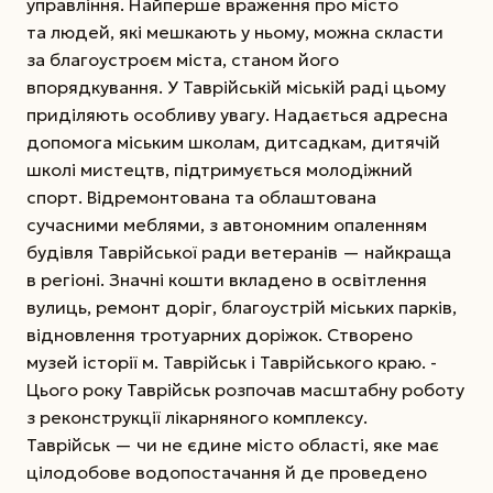
управління. Найперше враження про місто
та людей, які мешкають у ньому, можна скласти
за благо­устроєм міста, станом його
впорядкування. У Таврійській міській раді цьому
приділяють особливу увагу. Надається адресна
допомога міським школам, дитсадкам, дитячій
школі мистецтв, підтримується молодіжний
спорт. Відремонтована та облаштована
сучасними ­меблями, з автономним опаленням
будівля Таврійської ради ветеранів — найкраща
в регіоні. Значні кошти вкладено в освітлення
вулиць, ремонт доріг, благоустрій міських парків,
відновлення тротуарних доріжок. Створено
музей історії м. Таврійськ і Таврійського краю. ­
Цього року Таврійськ розпочав масштабну роботу
з реконструкції лікарняного комплексу.
Таврійськ — чи не єдине місто області, яке має
цілодобове водопостачання й де проведено