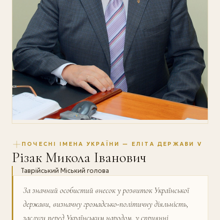
ПОЧЕСНІ ІМЕНА УКРАЇНИ — ЕЛІТА ДЕРЖАВИ V
Різак Микола Іванович
Таврійський Міський голова
За значний особистий внесок у розвиток Україн­ської
держави, визначну громадсько-політичну діяльність,
заслуги перед Українським народом, у сприянні