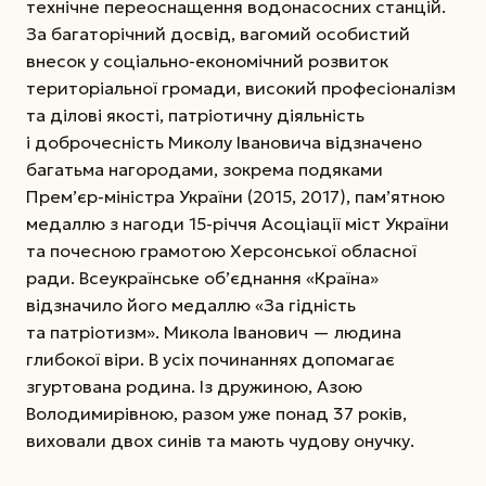
технічне переоснащення водонасосних станцій.
За багаторічний досвід, вагомий особистий
внесок у соціально-економічний розвиток
територіальної громади, високий професіоналізм
та ділові якості, патріотичну діяльність
і доброчесність Миколу Івановича відзначено
багатьма нагородами, зокрема подяками
Прем’єр-міністра України (2015, 2017), пам’ятною
медаллю з нагоди 15-річчя Асоціації міст України
та почесною грамотою Херсонської обласної
ради. Всеукраїнське об’єднання «Країна»
відзначило його медаллю «За гідність
та патріотизм». Микола Іванович — людина
глибокої віри. В усіх починаннях допомагає
згуртована родина. Із дружиною, Азою
Володимирівною, разом уже понад 37 років,
виховали двох синів та мають чудову онучку.