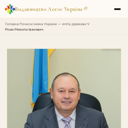
Видавництво Логос Україна
®
Головна
Почесні імена України — еліта держави V
›
›
Різак Микола Іванович