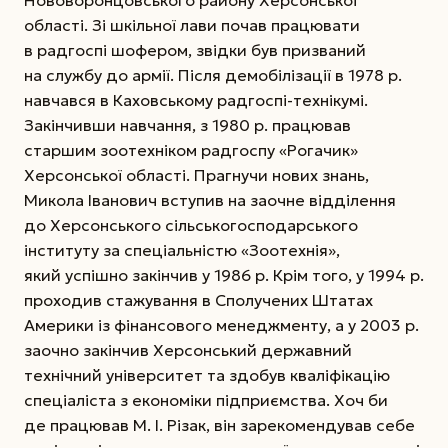
області. Зі шкільної лави почав працювати
в радгоспі шофером, звідки був призваний
на службу до армії. Після демобілізації в 1978 р.
навчався в Каховському радгоспі-технікумі.
Закінчивши навчання, з 1980 р. працював
старшим зоотехніком радгоспу «Рогачик»
Херсонської області. Прагнучи нових знань,
Микола Іванович вступив на заочне відділення
до Херсонського сільськогосподарського
інституту за спеціальністю «Зоотехнія»,
який успішно закінчив у 1986 р. Крім того, у 1994 р.
проходив стажування в Сполучених Штатах
Америки із фінансового менеджменту, а у 2003 р.
заочно закінчив Херсонський державний
технічний університет та здобув кваліфікацію
спеціаліста з економіки підприємства. Хоч би
де працював М. І. Різак, він зарекомендував себе