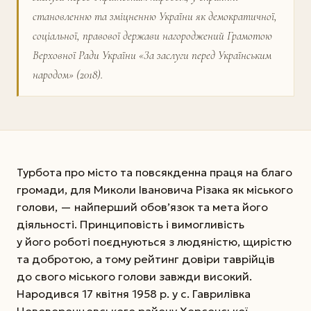
становленню та зміцненню України як демократичної,
соціальної, правової держави нагороджений Грамотою
Верховної Ради Украї­ни «За заслуги перед Українським
народом» (2018).
Турбота про місто та повсякденна праця на благо
громади, для Миколи Івановича Різака як міського
голови, — найперший обов’язок та мета його
діяльності. Принциповість і вимогливість
у його роботі поєднуються з людяністю, щирістю
та добротою, а тому рейтинг довіри таврійців
до свого міського голови завжди високий.
Народився 17 квітня 1958 р. у с. Гаврилівка
Нововоронцовського району Херсонської