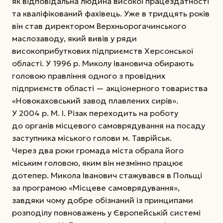
як відповідальна людина високої працездатності
та кваліфікований фахівець. Уже в тридцять років
він став директором Верхньорогачинського
маслозаводу, який вивів у ряди
високоприбуткових підприємств Херсонської
області. У 1996 р. Миколу Івановича обирають
головою правління одного з провідних
підприємств області — акціонерного товариства
«Новокаховський завод плавлених сирів».
У 2004 р. М. І. Різак переходить на роботу
до органів місцевого самоврядування на посаду
заступника міського голови м. Таврійськ.
Через два роки громада міста обрала його
міським головою, яким він незмінно працює
дотепер. Микола Іванович стажувався в Польщі
за програмою «Місцеве самоврядування»,
завдяки чому добре обізнаний із принципами
розподілу повноважень у Європейській системі