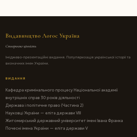
Видавництво Логос Україна
Створюємо цінність
Іміджево-презентаційні видання. Популяризація української історії та
визначних імен України.
ВИДАННЯ
Кафедра кримінального процесу Національної академії
внутрішніх справ 30 років діяльності
Держава і політичне право (Частина 2)
Науковці України — еліта держави VIII
Житомирський державний університет імені Івана Франка
Почесні імена України — еліта держави V