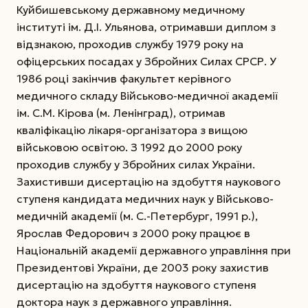
Куйбишевському державному медичному
інституті ім. Д.І. Ульянова, отримавши диплом з
відзнакою, проходив службу 1979 року на
офіцерських посадах у Збройних Силах СРСР.
У
1986 році закінчив факультет керівного
медичного складу Військово-медичної академії
ім. С.М. Кірова (м. Ленінград), отримав
кваліфікацію лікаря-організатора з вищою
військовою освітою. З 1992 до 2000 року
проходив службу у Збройних силах України.
Захистивши дисертацію на здобуття наукового
ступеня кандидата медичних наук у Військово-
медичній академії (м. С.-Петербург, 1991 р.),
Ярослав Федорович з 2000 року працює в
Національній академії державного управління при
Президентові України, де 2003 року захистив
дисертацію на здобуття наукового ступеня
доктора наук з державного управління.