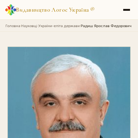
Видавництво Логос Україна
®
Головна
Науковці України-еліта держави
Радиш Ярослав Федорович
›
›