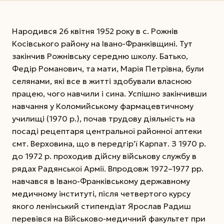
Народився 26 квітня 1952 року в с. Рожнів
Косівського району на Івано-Франківщині. Тут
закінчив Рожнівську середню школу. Батько,
Федір Романович, та мати, Марія Петрівна, були
селянами, які все в житті здобували власною
працею, чого навчили і сина. Успішно закінчивши
навчання у Коломийському фармацевтичному
училищі (1970 р.), почав трудову діяльність на
посаді рецептаря центральної районної аптеки
смт. Верховина, що в передгір’ї Карпат. З 1970 р.
до 1972 р. проходив дійсну військову службу в
рядах Радянської Армії. Впродовж 1972–1977 рр.
навчався в Івано-Франківському державному
медичному інституті, після четвертого курсу
якого ленінський стипендіат Ярослав Радиш
перевівся на Військово-медичний факультет при