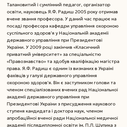
Талановитий і сумлінний педагог, організатор
освіти, науковець Я.Ф. Радиш 2005 року отримав
вчене звання професора. У даний час працює на
посаді професора кафедри управління охороною
суспільного здоров’я у Національній академії
державного управління при Президентові
України. У 2009 році закінчив «Класичний
приватний університет» за спеціальністю
«Правознавство» та здобув кваліфікацію магістра
права. Я.Ф. Радиш є одним із визнаних в Україні
фахівців у галузі державного управління
охороною здоров’я. Він є заступником голови та
членом спеціалізованих вчених рад Національної
академії державного управління при
Президентові України з присудження наукового
ступеня кандидата і доктора наук, членом
апробаційної вченої ради Національної медичної
академії післядипломної освіти ім. П.Л. Шупика з