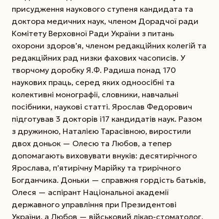
присудження наукового ступеня кандидата та
доктора медичних наук, членом Дорадчої ради
Комітету Верховної Ради України з питань
охорони здоров’я, членом редакційних колегій та
редакційних рад низки фахових часописів. У
творчому доробку Я.Ф. Радиша понад 170
наукових праць, серед яких одноосібні та
колективні монографії, словники, навчальні
посібники, наукові статті. Ярослав Федорович
підготував 3 докторів і17 кандидатів наук. Разом
з дружиною, Наталією Тарасівною, виростили
двох доньок — Олесю та Любов, а тепер
допомагають виховувати внуків: десятирічного
Ярослава, п’ятирічну Марійку та трирічного
Богданчика. Доньки — справжня гордість батьків,
Олеся — аспірант Національної академії
державного управління при Президентові
України, а Любов — військовий лікар-стоматолог,