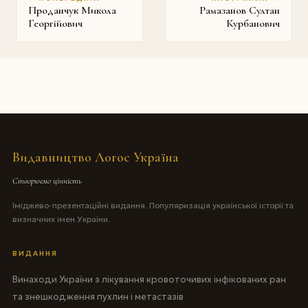
Проданчук Микола
Рамазанов Султан
Георгійович
Курбанович
Видавництво Логос Україна
Створюємо цінність
Іміджево-презентаційні видання. Популяризація української історії та
визначних імен України.
ВИДАННЯ
Винаходи України з лікування кровоточивих інфікованих ран
та знешкодження пухлин і метастазів