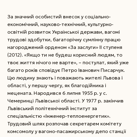
За значний особистий внесок у соціально-
економічний, науково-технічний, культурно-
освітній розвиток Української держави, вагомі
трудові здобутки, багаторічну сумлінну працю
нагороджений орденом «За заслуги» ІІ ступеня
(2012). «Якщо ти не будеш корисний людям, то
твоє життя нічого не варте», – постулат, який уже
багато років сповідує Петро Іванович Писарчук.
Цю людину знають і поважають жителі Львова і
області, у першу чергу, як благодійника і
мецената. Народився 6 липня 1955 р. у с.
Чемеринці Львівської області. У 1977 р. закінчив
Львівський політехнічний інститут за
спеціальністю «Інженер-теплоенергетик».
Трудовий шлях розпочав секретарем комітету
комсомолу у вагоно-пасажирському депо станції