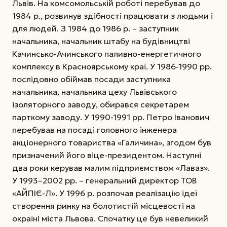
Львів. На комсомольській роботі перебував до
1984 р., розвинув здібності працювати з людьми і
для людей. З 1984 до 1986 р. – заступник
начальника, начальник штабу на будівництві
Качинсько-Ачинського паливно-енергетичного
комплексу в Красноярському краї.
У 1986-1990 рр.
послідовно обіймав посади заступника
начальника, начальника цеху Львівського
ізоляторного заводу, обирався секретарем
парткому заводу. У 1990-1991 рр. Петро Іванович
перебував на посаді головного інженера
акціонерного товариства «Галичина», згодом був
призначений його віце-президентом. Наступні
два роки керував малим підприємством «Лаваз».
У 1993–2002 рр. – генеральний директор ТОВ
«АЙПІЄ-Л». У 1996 р. розпочав реалізацію ідеї
створення ринку на болотистій місцевості на
окраїні міста Львова. Спочатку це був невеликий