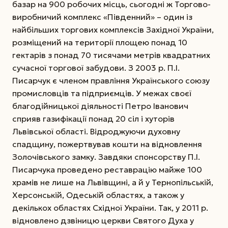
базар на 900 робочих місць, сьогодні ж Торгово-
виробничий комплекс «Південний» – один із
найбільших торгових комплексів Західної України,
розміщений на території площею понад 10
гектарів з понад 70 тисячами метрів квадратних
сучасної торгової забудови. З 2003 р. П.І.
Писарчук є членом правління Українського союзу
промисловців та підприємців. У межах своєї
благодійницької діяльності Петро Іванович
сприяв газифікації понад 20 сіл і хуторів
Львівської області. Відроджуючи духовну
спадщину, пожертвував кошти на відновлення
Золочівського замку. Завдяки спонсорству П.І.
Писарчука проведено реставрацію майже 100
храмів не лише на Львівщині, а й у Тернопільській,
Херсон­ській, Одеській областях, а також у
декількох областях Східної України. Так, у 2011 р.
відновлено дзвіницю церкви Святого Духа у