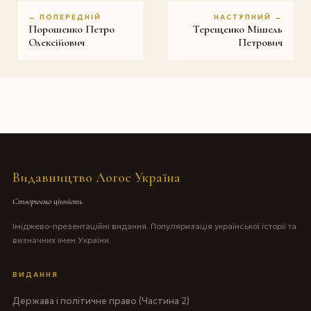
← ПОПЕРЕДНІЙ
НАСТУПНИЙ →
Порошенко Петро
Терещенко Мішель
Олексійович
Петрович
Видавництво Логос Україна
Створюємо цінність
Іміджево-презентаційні видання. Популяризація української історії та
визначних імен України.
ВИДАННЯ
Держава і політичне право (Частина 2)