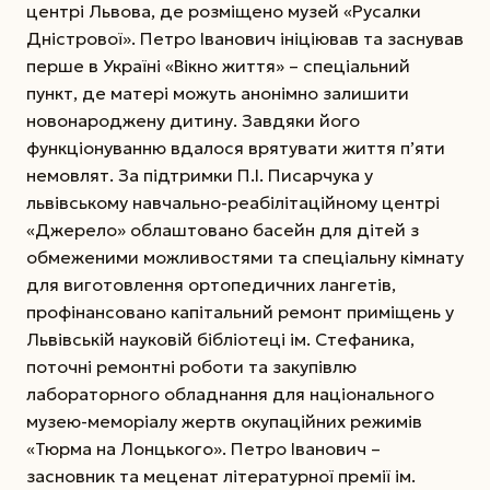
центрі Львова, де розміщено музей «Русалки
Дністрової». Петро Іванович ініціював та заснував
перше в Україні «Вікно життя» – спеціальний
пункт, де матері можуть анонімно залишити
новонароджену дитину. Завдяки його
функціонуванню вдалося врятувати життя п’яти
немовлят. За підтримки П.І. Писарчука у
львівському навчально-реабілітаційному центрі
«Джерело» облаштовано басейн для дітей з
обмеженими можливостями та спеціальну кімнату
для виготовлення ортопедичних лангетів,
профінансовано капітальний ремонт приміщень у
Львівській науковій бібліотеці ім. Стефаника,
поточні ремонтні роботи та закупівлю
лабораторного обладнання для національного
музею-меморіалу жертв окупаційних режимів
«Тюрма на Лонцького». Петро Іванович –
засновник та меценат ­літературної премії ім.