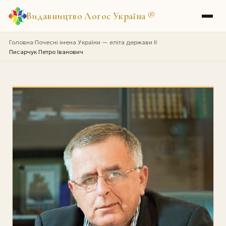
Видавництво Логос Україна
®
Головна
Почесні імена України — еліта держави II
›
›
Писарчук Петро Іванович