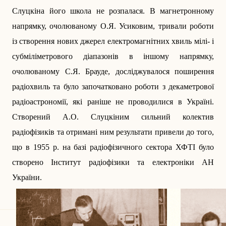
Слуцкіна його школа не розпалася. В магнетронному
напрямку, очолюваному О.Я. Усиковим, тривали роботи
із створення нових джерел електромагнітних хвиль мілі- і
субміліметрового діапазонів в іншому напрямку,
очолюваному С.Я. Брауде, досліджувалося поширення
радіохвиль та було започатковано роботи з декаметрової
радіоастрономії, які раніше не проводилися в Україні.
Створений А.О. Слуцкіним сильний колектив
радіофізиків та отримані ним результати привели до того,
що в 1955 р. на базі радіофізичного сектора ХФТІ було
створено Інститут радіофізики та електроніки АН
України.