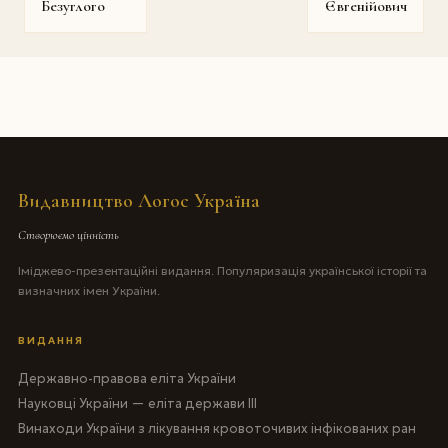
Безуглого
Євгенійович
Видавництво Логос Україна
Створюємо цінність
Іміджево-презентаційні видання. Популяризація української історії та
визначних імен України.
ВИДАННЯ
Державно-правова еліта України
Науковці України — еліта держави III
Винаходи України з лікування кровоточивих інфікованих ран