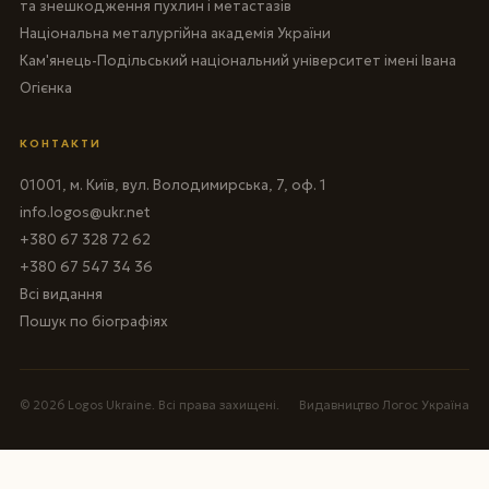
та знешкодження пухлин і метастазів
Національна металургійна академія України
Кам'янець-Подільський національний університет імені Івана
Огієнка
КОНТАКТИ
01001, м. Київ, вул. Володимирська, 7, оф. 1
info.logos@ukr.net
+380 67 328 72 62
+380 67 547 34 36
Всі видання
Пошук по біографіях
© 2026 Logos Ukraine. Всі права захищені.
Видавництво Логос Україна