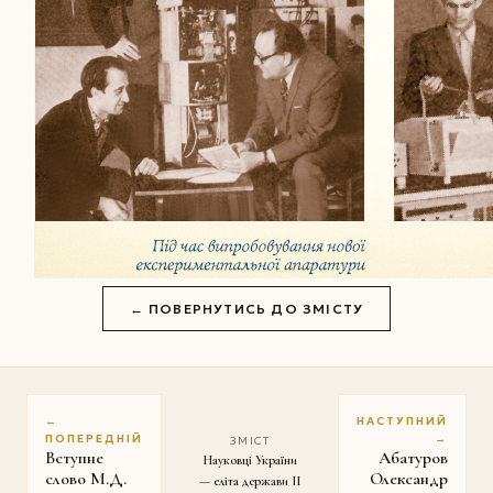
← ПОВЕРНУТИСЬ ДО ЗМІСТУ
←
НАСТУПНИЙ
ПОПЕРЕДНІЙ
→
ЗМІСТ
Вступне
Абатуров
Науковці України
слово М.Д.
Олександр
— еліта держави II