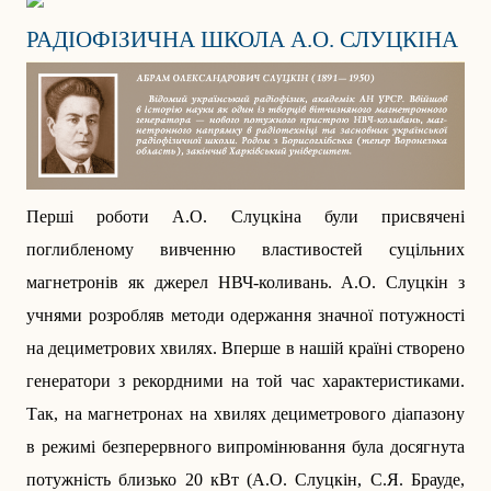
РАДІОФІЗИЧНА ШКОЛА А.О. СЛУЦКІНА
Перші роботи А.О. Слуцкіна були присвячені
поглибленому вивченню властивостей суцільних
магнетронів як джерел НВЧ-коливань. А.О. Слуцкін з
учнями розробляв методи одержання значної потужності
на дециметрових хвилях. Вперше в нашій країні створено
генератори з рекордними на той час характеристиками.
Так, на магнетронах на хвилях дециметрового діапазону
в режимі безперервного випромінювання була досягнута
потужність близько 20 кВт (А.О. Слуцкін, С.Я. Брауде,