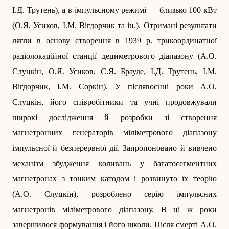
І.Д. Трутень), а в імпульсному режимі — близько 100 кВт
(О.Я. Усиков, І.М. Вігдорчик та ін.). Отримані результати
лягли в основу створення в 1939 р. трикоординатної
радіолокаційної станції дециметрового діапазону (А.О.
Слуцкін, О.Я. Усиков, С.Я. Брауде, І.Д. Трутень, І.М.
Вігдорчик, І.М. Соркін). У післявоєнні роки А.О.
Слуцкін, його співробітники та учні продовжували
широкі дослід­ження й розробки зі створення
магнетронних генераторів міліметрового діапазону
імпульсної й безперервної дії. Запропоновано й вивчено
механізм збудження коливань у багатосегментних
магнетронах з тонким катодом і розвинуто їх теорію
(А.О. Слуцкін), розроблено серію імпульсних
магнетронів міліметрового діапазону. В ці ж роки
завершилося формування і його школи. Після смерті А.О.