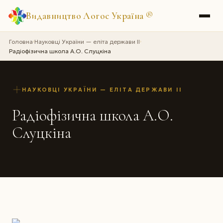
Видавництво Логос Україна
®
Головна
Науковці України — еліта держави II
›
›
Радіофізична школа А.О. Слуцкіна
НАУКОВЦІ УКРАЇНИ — ЕЛІТА ДЕРЖАВИ II
Радіофізична школа А.О.
Слуцкіна