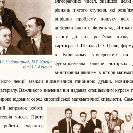
алгебраїчних чисел, знайшов деякі
рівнянь п’ятого ступеня, які розв’я
вирішив проблему пошуку всіх і
диференціальних рівнянь задачі трьох 
закону дії сил, розв’язав низку 
картографії. Школа Д.О. Граве, форм
в Київському університеті на
функціонувала більше чотирьох д
винятковим явищем в історії математ
 його лекції завжди відзначалися глибиною думки, новизно
теріалу. Важливого значення він надавав спеціальним курсам т
роко відомим се­ред європейської мате­матичної спіль­­но­ти. Са­м
ий напрямок роботи
теорія чисел. Проте
 роботи, характер