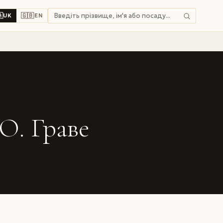

🇬🇧
UK
EN
О. Граве