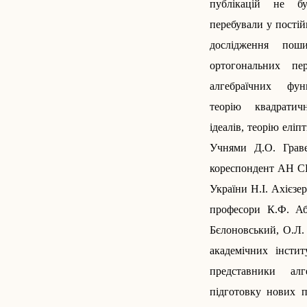
публікацій не б
перебували у постій
дослідження пош
ортогональних пе
алгебраїчних фун
теорію квадрати
ідеалів, теорію елі
Учнями Д.О. Грав
кореспондент АН СР
України Н.І. Ахієзе
професори К.Ф. Аб
Бєлоновський, О.Л.
академічних інстит
представники ­ ал
підготовку нових п