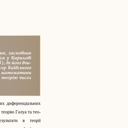
йних диференціальних
 теорію Галуа та тео­
зультати в теорії