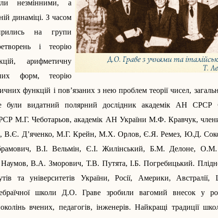
ули незмінними, а
ній динаміці. З часом
ирились на групи
ретворень і теорію
кцій, арифметичну
чних форм, теорію
птичних функцій і пов’язаних з нею проблем теорії чисел, загаль
е були видатний полярний дослідник академік АН СРСР 
СР М.Г. Чеботарьов, академік АН України М.Ф. Кравчук, чле
р, В.Є. Д’яченко, М.Г. Крейн, М.Х. Орлов, ­Є.Я. Ремез, Ю.Д. Сок
рамович, В.І. Вельмін, Є.І. Жилінський, Б.М. Делоне, О.М.
 Наумов, В.А. Зморович, Т.В. Путята, І.Б. Погребицький. Плід
утів та університетів України, Росії, Америки, Австралії, Шв
­гебраїчної школи Д.О. Граве зробили вагомий внесок у ро
око­лінь вчених, педагогів, ­інженерів. Найкращі традиції шк