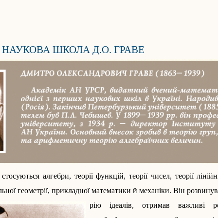
 НАУКОВА ШКОЛА Д.О. ГРАВЕ
стосуються алгебри, теорії функцій, теорії чисел, теорії ліні
льної геометрії, прикладної матема­тики й механіки.
Він розвинув
рію ідеалів, отримав важливі ре