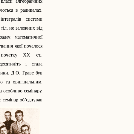
 класи алгебраїчних
зуються в радикалах,
нтегралів системи
тіл, не залежних від
задач математичної
ування якої почалося
 початку ХХ ст.,
есятиліть і стала
ики. Д.О. Граве був
ю та оригінальним,
а особливо семінару,
е семінар об’єд­нував