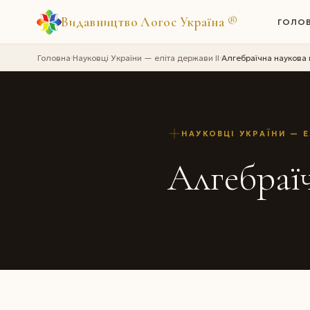
Видавництво Логос Україна
®
ГОЛО
Головна
Науковці України — еліта держави II
Алгебраїчна наукова
›
›
НАУКОВЦІ УКРАЇНИ — Е
Алгебраї