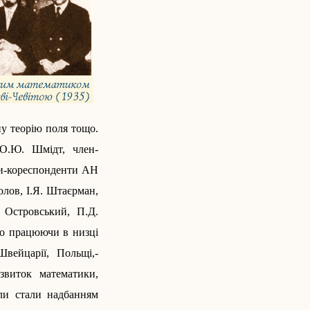
ну теорію поля тощо.
О.Ю. Шмідт, член-
ни-кореспонденти АН
олов, І.Я. Штаєрман,
 Островський, П.Д.
но працюючи в низці
ей­царії, Поль­щі,­
звиток математики,
оли стали надбанням