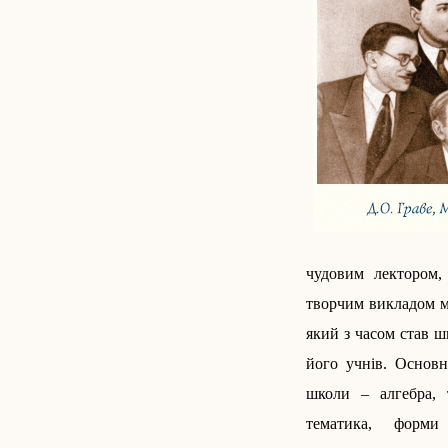
чудовим лектором,
творчим викладом ма
який з часом став ши
його учнів.
Основн
школи – алгебра, 
тематика, форми