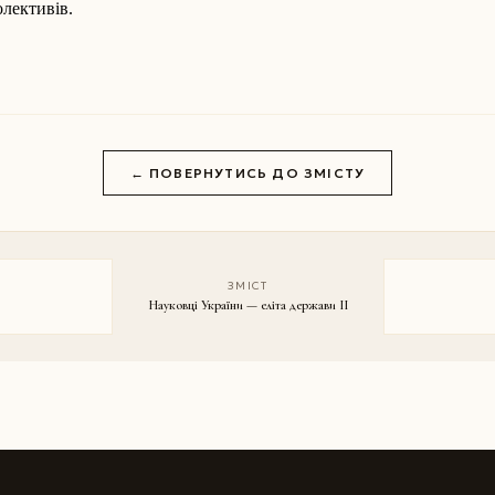
ле­ктивів.
← ПОВЕРНУТИСЬ ДО ЗМІСТУ
ЗМІСТ
Науковці України — еліта держави II