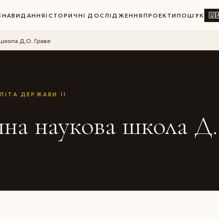
🇺
ВНА
ВИДАННЯ
ІСТОРИЧНІ ДОСЛІДЖЕННЯ
ПРОЕКТИ
ПОШУК
 школа Д.О. Граве
ЛІТА ДЕРЖАВИ II
чна наукова школа Д.