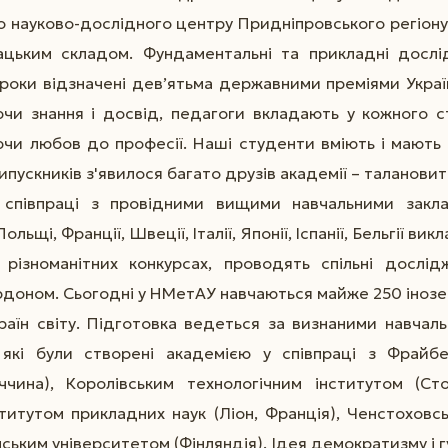
о науково-дослідного центру Придніпровського регіон
ацьким складом. Фундаментальні та прикладні дослі
 роки відзначені дев’ятьма державними преміями Україн
ючи знання і досвід, педагоги вкладають у кожного с
чи любов до професії. Наші студенти вміють і мають 
пускників з'явилося багато друзів академії – талановит
 співпраці з провідними вищими навчальними закл
Польщі, Франції, Швеції, Італії, Японії, Іспанії, Бельгії ви
 різноманітних конкурсах, проводять спільні дослід
рдоном. Сьогодні у НМетАУ навчаються майже 250 інозе
країн світу. Підготовка ведеться за визнаними навча
, які були створені академією у співпраці з Фрайб
ччина), Королівським технологічним інститутом (Сто
титутом прикладних наук (Ліон, Франція), Ченстоховс
ським університетом (Фінляндія). Ідея демократизму і г