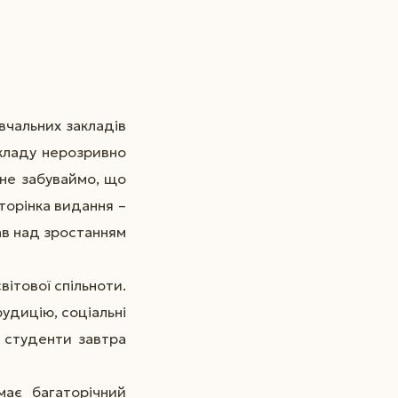
вчальних закладів
акладу нерозривно
 не забуваймо, що
торінка видання –
ав над зростанням
вітової спільноти.
рудицію, соціальні
е студенти завтра
має багаторічний