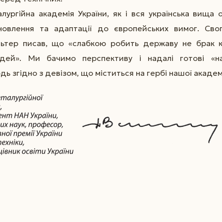
лургійна академія України, як і вся українська вища 
новлення та адаптації до європейських вимог. Сво
льтер писав, що «слабкою робить державу не брак к
дей». Ми бачимо перспективу і надалі готові «н
ь згідно з девізом, що міститься на гербі нашої академі