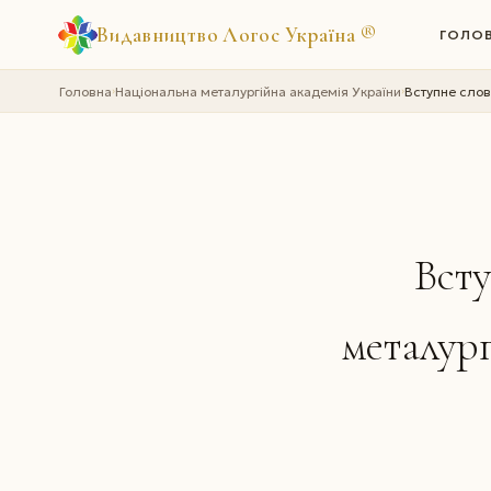
Видавництво Логос Україна
®
ГОЛО
Головна
Національна металургійна академія України
Вступне слов
›
›
Всту
металург