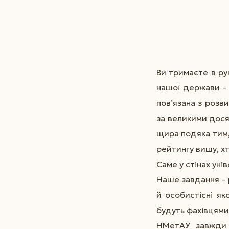
Ви тримаєте в ру
нашої держави – 
пов’язана з розв
за великими дося
щира подяка тим,
рейтингу вишу, хт
Саме у стінах уні
Наше завдання – р
й особистісні як
будуть фахівцями 
НМетАУ завжди с