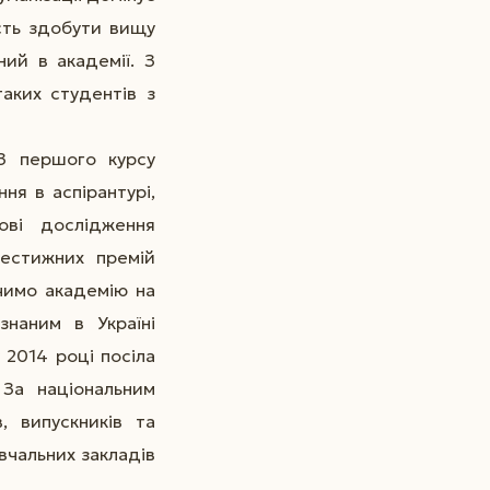
ість здобути вищу
ний в академії. З
аких студентів з
 З першого курсу
ня в аспірантурі,
ові дослідження
рестижних премій
ачимо академію на
знаним в Україні
2014 році посіла
 За національним
, випускників та
вчальних закладів