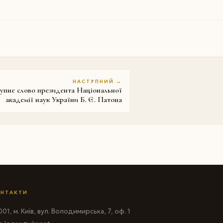
НАСТУПНИЙ →
упне слово президента Національної
академії наук України Б. Є. Патона
НТАКТИ
01, м. Київ, вул. Володимирська, 7, оф. 1