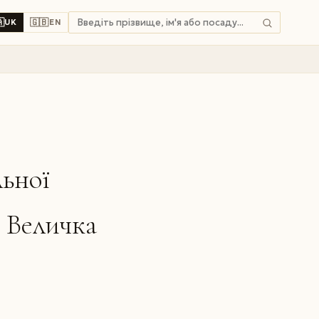

🇬🇧
UK
EN
льної
. Величка