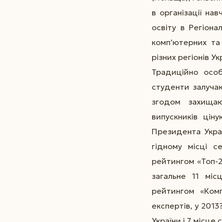
в організації на
освіту в Регіона
комп’ютерних та
різних регіонів Ук
Традиційно особ
студенти залучаю
згодом захищаю
випускників цін
Президента Украї
гідному місці с
рейтингом «Топ-
загальне 11 міс
рейтингом «Комп
експертів, у 201
України і 7 місце 