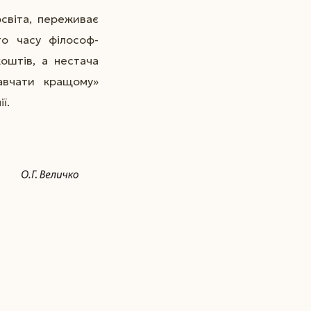
освіта, переживає
го часу філософ-
оштів, а нестача
авчати кращому»
ї.