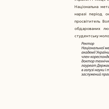
Національна мета
наразі період о
просвітитель Во
обдарованих лю
студентську молод