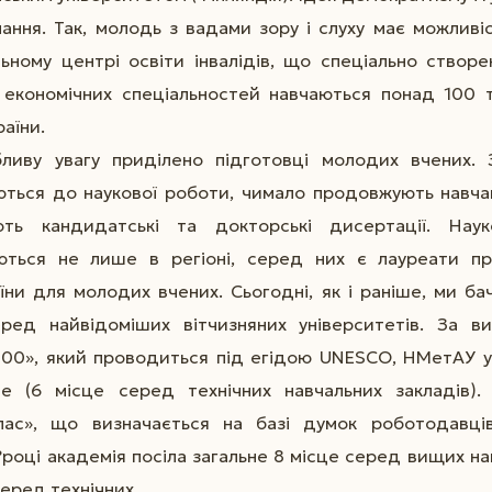
вчання. Так, молодь з вадами зору і слуху має можлив
льному центрі освіти інвалідів, що спеціально створе
 економічних спеціальностей навчаються понад 100 т
раїни.
ливу увагу приділено підготовці молодих вчених.
ться до наукової роботи, чимало продовжують навчан
ть кандидатські та докторські дисертації. Наук
уються не лише в регіоні, серед них є лауреати п
ни для молодих вчених. Сьогодні, як і раніше, ми б
еред найвідоміших вітчизняних університетів. За ви
200», який проводиться під егідою UNESCO, НМетАУ у 
це (6 місце серед технічних навчальних закладів).
ас», що визначається на базі думок роботодавців
3?році академія посіла загальне 8 місце серед вищих на
серед технічних.