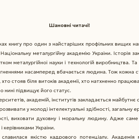
Шановні читачі!
ках книгу про один з найстаріших профільних вищих на
Національну металургійну академію України. Історія з
итком металургійної науки і технологій виробництва. Та
гненнями насамперед вбачається людина. Тож кожна с
 хто стояв біля витоків академії, хто натхненно працюв
о нині підвищує його статус.
верситетів, академій, інститутів закладається майбутнє с
озвивати у молоді інтелектуальні здібності, загальну е
ості, виховати духовну і моральну людину. Адже сам
і керівниками України.
лавилася якістю кадрового потенціалу. Академія 