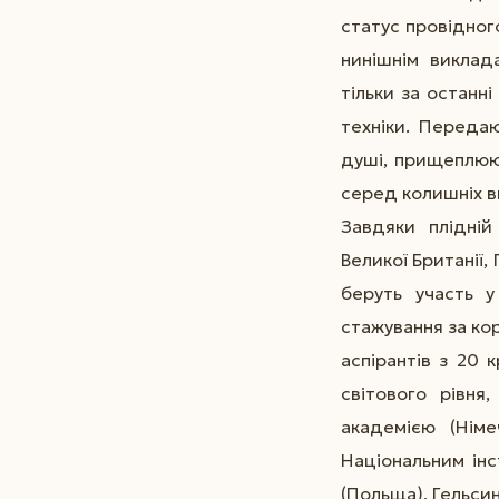
статус провідног
нинішнім виклад
тільки за останні
техніки. Переда
душі, прищеплюю
серед колишніх ви
Завдяки плідній
Великої Британії, 
беруть участь у
стажування за ко
аспірантів з 20 
світового рівня
академією (Німе
Національним інс
(Польща), Гельсин