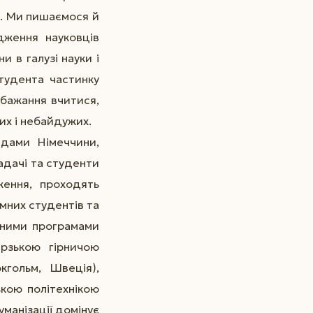
у. Ми пишаємося й
дження науковців
и в галузі науки і
тудента частинку
бажання вчитися,
их і небайдужих.
адами Німеччини,
кладачі та студенти
ження, проходять
мних студентів та
льними програмами
ерзькою гірничою
кгольм, Швеція),
ькою політехнікою
уманізації домінує