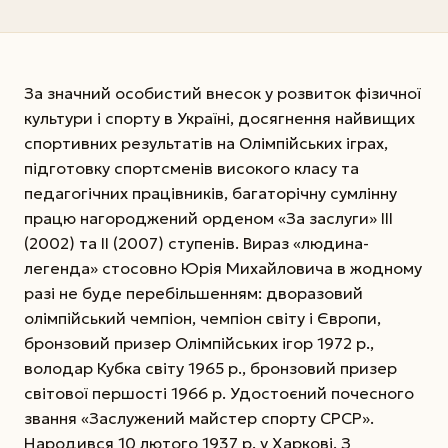
За значний особистий внесок у розвиток фізичної
культури і спорту в Україні, досягнення найвищих
спортивних результатів на Олімпійських іграх,
підготовку спортсменів високого класу та
педагогічних працівників, багаторічну сумлінну
працю нагороджений орденом «За заслуги» ІІІ
(2002) та ІІ (2007) ступенів. Вираз «людина-
легенда» стосовно Юрія Михайловича в жодному
разі не буде перебільшенням: дворазовий
олімпійський чемпіон, чемпіон світу і Європи,
бронзовий призер Олімпійських ігор 1972 р.,
володар Кубка світу 1965 р., бронзовий призер
світової першості 1966 р. Удостоєний почесного
звання «Заслужений майстер спорту СРСР».
Народився 10 лютого 1937 р. у Харкові. З