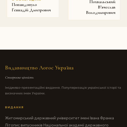
Похвальський
Попандопуло
В’ячеслав
Геннадій Дмитрович
Володимирович
Видавництво Логос Україна
Створюємо цінність
Іміджево-презентаційні видання. Популяризація української історії та
визначних імен України.
ВИДАННЯ
Житомирський державний університет імені Івана Франка
Літопис випускників Національної академії державного