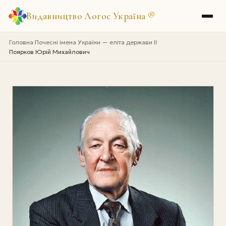
Видавництво Логос Україна
®
Головна
Почесні імена України — еліта держави II
›
›
Поярков Юрій Михайлович