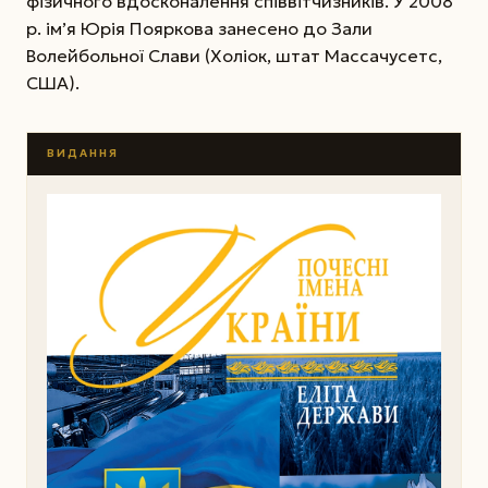
фізичного вдосконалення співвітчизників. У 2008
р. ім’я Юрія Пояркова занесено до Зали
Волейбольної Слави (Холіок, штат Массачусетс,
США).
ВИДАННЯ