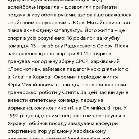
волейбольні правила – дозволили приймати
подачу знизу обома руками, що раніше вважалося
серйозним порушенням, а Юрія Михайловича світ
пізнав як «людину-катапульту». Його життя – це
спорт в усіх розуміннях: 16 років гри за клубну
команду, 13 – за збірну Радянського Союзу. Після
завершення ігрової кар’єри Ю.М. Поярков
тренував молодіжну збірну СРСР, харківський
«Локомотив», займався педагогічною діяльністю
в Києві та Харкові. Окремим періодом життя
Юрія Михайловича стали два з половиною роки
тренерської роботи у Єгипті. За цей час він зумів
вивести єгипетську команду, першу на
африканському континенті, на Олімпійські ігри. У
1992 р. досвідченим спеціалістом повернувся в
Україну і обійняв посаду завідувача кафедри
спортивних ігор у рідному Харківському
педагогічному інституті (нині Харківський