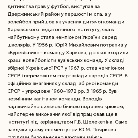
дитинства грав у футбол, виступав за
Дзержинський район у першості міста, а у
волейбол прийшов як учасник дитячої команди
Харківського педагогічного інституту, яка в
майбутньому стала чемпіоном України серед
школярів.
У 1956 р. Юрій Михайлович потрапив у
«Буревісник» – команду Харкова, до якої входили
кращі волейболісти вузівських команд. У складі
збірної Української РСР у 1967 р. став чемпіоном
СРСР і переможцем спартакіади народів СРСР. В
офіційних змаганнях у складі збірної команди
СРСР – упродовж 1960–1972 рр. З 1965 р. був
незмінним капітаном команди. Володів
надзвичайно сильною бічною подачею крюком,
майстерне виконання якої відпрацював ще в
інституті під керівництвом Г.В. Шелекетіна. Саме
завдяки цьому елементу гри Ю.М. Пояркова
суддями було внесено важливу зміну у