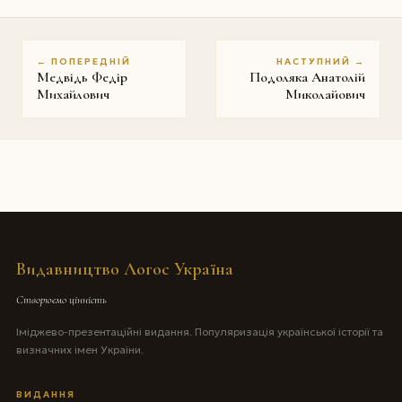
← ПОПЕРЕДНІЙ
НАСТУПНИЙ →
Медвідь Федір
Подоляка Анатолій
Михайлович
Миколайович
Видавництво Логос Україна
Створюємо цінність
Іміджево-презентаційні видання. Популяризація української історії та
визначних імен України.
ВИДАННЯ