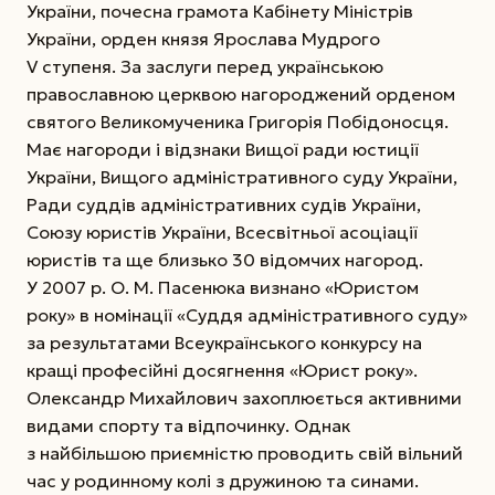
України, почесна грамота Кабінету Міністрів
України, орден князя Яро­слава Мудрого
V ступеня. За заслуги перед українською
православною церквою нагороджений орденом
святого Велико­­мученика Григорія Побідоносця.
Має нагороди і відзнаки Вищої ради юстиції
України, Вищого адміністративного суду України,
Ради суддів адміністративних судів України,
Союзу юристів України, Всесвітньої асоціації
юристів та ще близько 30 відомчих нагород.
У 2007 р. О. М. Пасенюка визнано «Юристом
року» в номінації «Суддя адміністративного суду»
за результатами Всеукраїнського конкурсу на
кращі професійні досягнення «Юрист року».
Олександр Михайлович захоплюється активними
видами спорту та відпочинку. Однак
з найбільшою приємністю проводить свій вільний
час у родинному колі з дружиною та синами.