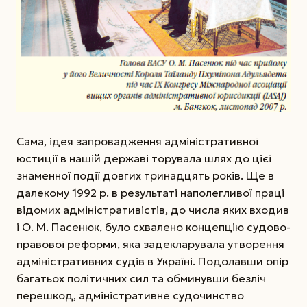
Сама, ідея запровадження адміністративної
юстиції в нашій державі торувала шлях до цієї
знаменної події довгих тринадцять років. Ще в
далекому 1992 р. в результаті наполегливої праці
відомих адміністративістів, до числа яких входив
і О. М. Пасенюк, було схвалено концепцію судово-
правової реформи, яка задекларувала утворення
адміністративних судів в Україні. Подолавши опір
багатьох політичних сил та обминувши безліч
перешкод, адміністративне судочинство