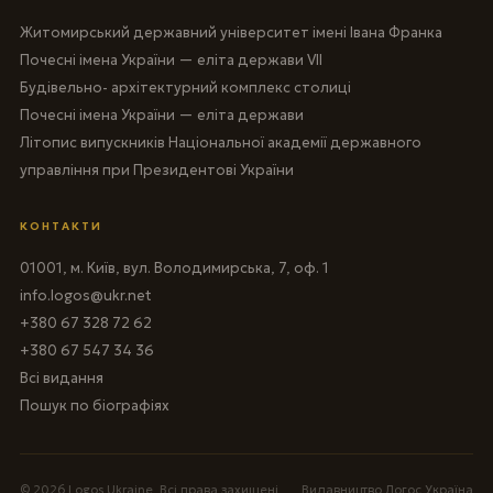
Житомирський державний університет імені Івана Франка
Почесні імена України — еліта держави VII
Будівельно- архітектурний комплекс столиці
Почесні імена України — еліта держави
Літопис випускників Національної академії державного
управління при Президентові України
КОНТАКТИ
01001, м. Київ, вул. Володимирська, 7, оф. 1
info.logos@ukr.net
+380 67 328 72 62
+380 67 547 34 36
Всі видання
Пошук по біографіях
© 2026 Logos Ukraine. Всі права захищені.
Видавництво Логос Україна