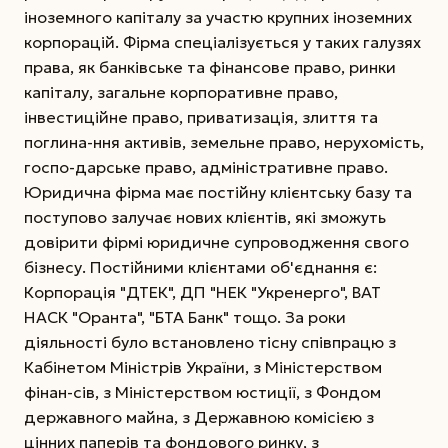
іноземного капіталу за участю крупних іноземних
корпорацій. Фірма спеціалізується у таких галузях
права, як банківське та фінансове право, ринки
капіталу, загальне корпоративне право,
інвестиційне право, приватизація, злиття та
поглина-ння активів, земельне право, нерухомість,
госпо-дарське право, адміністративне право.
Юридична фірма має постійну клієнтську базу та
поступово залучає нових клієнтів, які зможуть
довірити фірмі юридичне супроводження свого
бізнесу. Постійними клієнтами об'єднання є:
Корпорація "ДТЕК", ДП "НЕК "Укренерго", ВАТ
НАСК "Оранта", "БТА Банк" тощо. За роки
діяльності було встановлено тісну співпрацю з
Кабінетом Міністрів України, з Міністерством
фінан-сів, з Міністерством юстиції, з Фондом
державного майна, з Державною комісією з
цінних паперів та фондового ринку, з