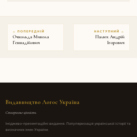
← ПОПЕРЕДНІЙ
НАСТУПНИЙ →
Очкольда Микола
Палюх Андрій
Геннадійович
Iгорович
Видавництво Логос Україна
Створюємо цінність
Іміджево-презентаційні видання. Популяризація української історії та
визначних імен України.