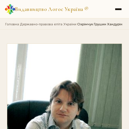
Видавництво Логос Україна
®
Головна
Державно-правова еліта України
Охрімчук Грушин Хандурін
›
›