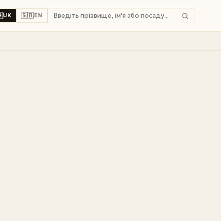

🇬🇧
UK
EN