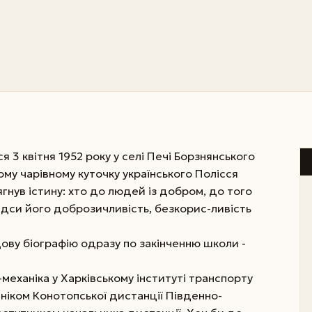
3 квітня 1952 року у селі Печі Борзнянського
ому чарівному куточку українського Полісся
сягнув істину: хто до людей із добром, до того
відси його доброзичливість, безкорис-ливість
ву біографію одразу по закінченню школи -
-механіка у Харківському інституті транспорту
ніком Конотопської дистанції Південно-