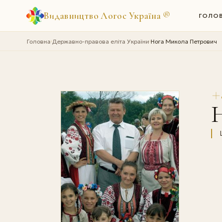
Видавництво Логос Україна
®
ГОЛО
Головна
Державно-правова еліта України
Нога Микола Петрович
›
›