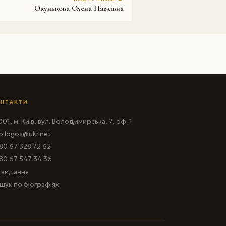
Окунькова Олена Павлівна
НТАКТИ
01, м. Київ, вул. Володимирська, 7, оф. 1
fo.logos@ukr.net
80 67 328 72 62
80 67 547 34 36
і видання
шук по біографіях