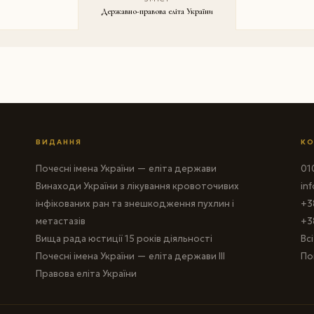
Державно-правова еліта України
ВИДАННЯ
КО
Почесні імена України — еліта держави
010
Винаходи України з лікування кровоточивих
in
інфікованих ран та знешкодження пухлин і
+3
метастазів
+3
Вища рада юстиції 15 років діяльності
Вс
Почесні імена України — еліта держави III
По
Правова еліта України