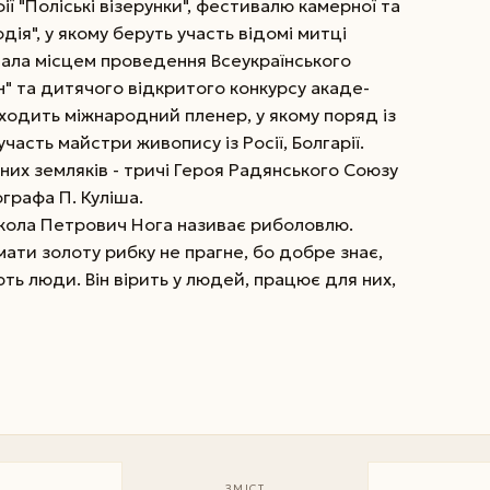
 "Поліські візерунки", фестивалю камерної та
дія", у якому беруть участь відомі митці
стала місцем проведення Всеукраїнського
" та дитячого відкритого конкурсу акаде-
роходить міжнародний пленер, у якому поряд із
асть майстри живопису із Росії, Болгарії.
них земляків - тричі Героя Радянського Союзу
графа П. Куліша.
ола Петрович Нога називає риболовлю.
ати золоту рибку не прагне, бо добре знає,
ть люди. Він вірить у людей, працює для них,
ЗМІСТ