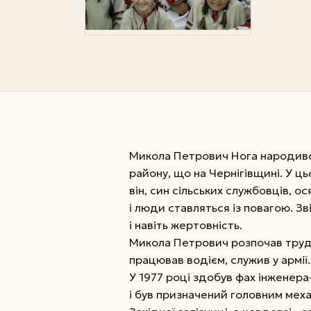
Микола Петрович Нога народився 
району, що на Чернігівщині. У ць
він, син сільських службовців, о
і люди ставляться із повагою. З
і навіть жертовність.
Микола Петрович розпочав трудо
працював водієм, служив у армії.
У 1977 році здобув фах інженера
і був призначений головним меха