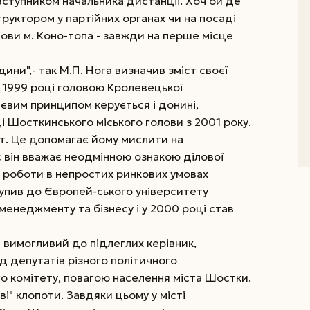
 заступником начальника дистанції. Хоч би де
руктором у партійних органах чи на посаді
ови м. Коно-топа - завжди на перше місце
ини",- так М.П. Нога визначив зміст своєї
у 1999 році головою Кролевецької
євим принципом керується і донині,
 Шосткинського міського голови з 2001 року.
т. Це
допомагає йому мислити на
с він вважає неодмінною ознакою ділової
я роботи в непростих ринкових умовах
ступив до Європей-ського університету
 менеджменту та бізнесу і у 2000 році став
 вимогливий до підлеглих керівник,
 депутатів різного політичного
го комітету, повагою населення міста Шостки.
ві" клопоти. Завдяки цьому у місті