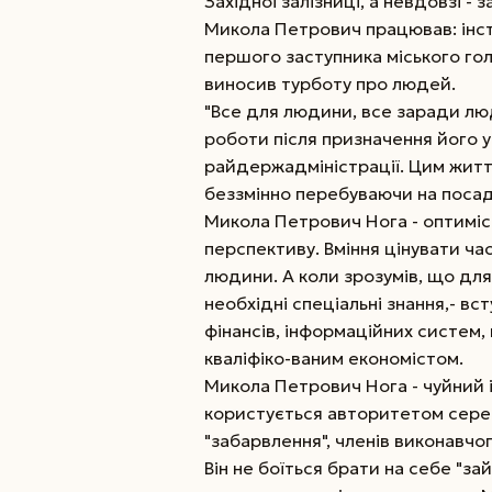
Західної залізниці, а невдовзі -
Микола Петрович працював: інст
першого заступника міського гол
виносив турботу про людей.
"Все для людини, все заради люд
роботи після призначення його 
райдержадміністрації. Цим житт
беззмінно перебуваючи на посаді
Микола Петрович Нога - оптиміс
перспективу. Вміння цінувати ча
людини. А коли зрозумів, що дл
необхідні спеціальні знання,- в
фінансів, інформаційних систем,
кваліфіко-ваним економістом.
Микола Петрович Нога - чуйний і
користується авторитетом серед
"забарвлення", членів виконавчо
Він не боїться брати на себе "зай