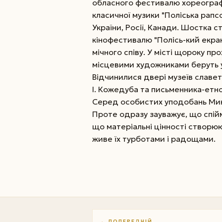
обласного фестивалю хореографії
класичної музики "Поліська рапсо
України, Росії, Канади. Шостка 
кінофестивалю "Полісь-кий екран
мічного співу. У місті щороку п
місцевими художниками беруть уч
Відчинилися двері музеїв славет
І. Кожедуба та письменника-етно
Серед особистих уподобань Мик
Проте одразу зауважує, що спійм
що матеріальні цінності створюю
живе їх турботами і радощами.
← ПОПЕРЕДНІЙ