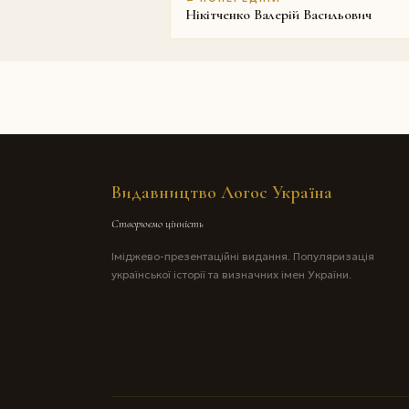
Нікітченко Валерій Васильович
Видавництво Логос Україна
Створюємо цінність
Іміджево-презентаційні видання. Популяризація
української історії та визначних імен України.