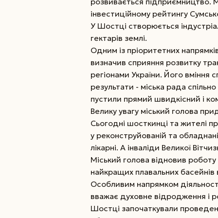
розвивається підприємництво. М
інвестиційному рейтингу Сумсько
У Шостці створюється індустріа
гектарів землі.
Одним із пріоритетних напрямкі
визначив сприяння розвитку тра
регіонами України. Його вміння 
результати - міська рада спільно
пустили прямий швидкісний і ко
Велику увагу міський голова при
Сьогодні шосткинці та жителі п
у реконструйованій та обладнан
лікарні. А інваліди Великої Вітчи
Міський голова відновив роботу 
найкращих плавальних басейнів в
Особливим напрямком діяльност
вважає духовне відродження і ро
Шостці започаткували проведенн