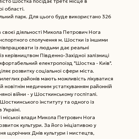
істо Шостка посідає третє місце в
ї області.
льний парк. Для цього буде використано 326
в своєї діяльності Микола Петрович Нога
нспортного сполучення м. Шостки із іншими
співпрацювати із людьми дає реальні
 із керівництвом Південно-Західної залізниці
мфортабельний електропоїзд "Шостка - Київ".
діляє розвитку соціальної сфери міста.
рилеглих районів мають можливість лікуватися
ій новітнім медичним устаткуванням районній
зняної війни - у Шосткинському госпіталі.
Шосткинського інституту та одного із
 Україні.
і міської влади Микола Петрович Нога
звиток культури. За його ініціативою у
я щорічних Днів культури і мистецтв,