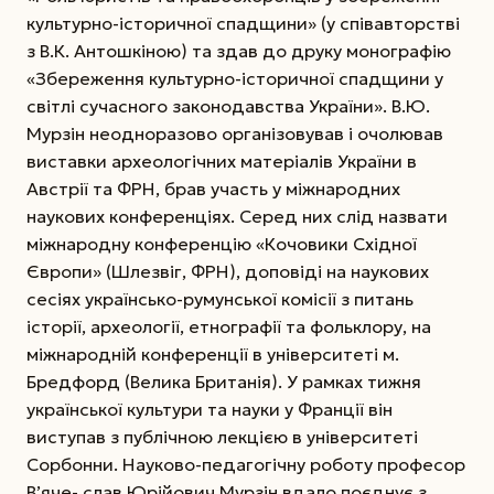
культурно-історичної спадщини» (у співавторстві
з В.К. Антошкіною) та здав до друку монографію
«Збереження культурно-історичної спадщини у
світлі сучасного законодавства України». В.Ю.
Мурзін неодноразово організовував і очолював
виставки археологічних матеріалів України в
Австрії та ФРН, брав участь у міжнародних
наукових конференціях. Серед них слід назвати
міжнародну конференцію «Кочовики Східної
Європи» (Шлезвіг, ФРН), доповіді на наукових
сесіях українсько-румунської комісії з питань
історії, археології, етнографії та фольклору, на
міжнародній конференції в університеті м.
Бредфорд (Велика Британія). У рамках тижня
української культури та науки у Франції він
виступав з публічною лекцією в університеті
Сорбонни. Науково-педагогічну роботу професор
В’яче- слав Юрійович Мурзін вдало поєднує з