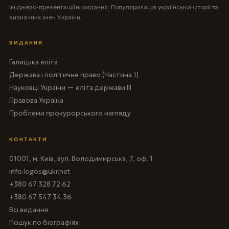
Іміджево-презентаційні видання. Популяризація української історії та
визначних імен України.
ВИДАННЯ
Галицька еліта
Держава і політичне право (Частина 1)
Науковці України — еліта держави III
Правова Україна
Проблеми прокурорського нагляду
КОНТАКТИ
01001, м. Київ, вул. Володимирська, 7, оф. 1
info.logos@ukr.net
+380 67 328 72 62
+380 67 547 34 36
Всі видання
Пошук по біографіях