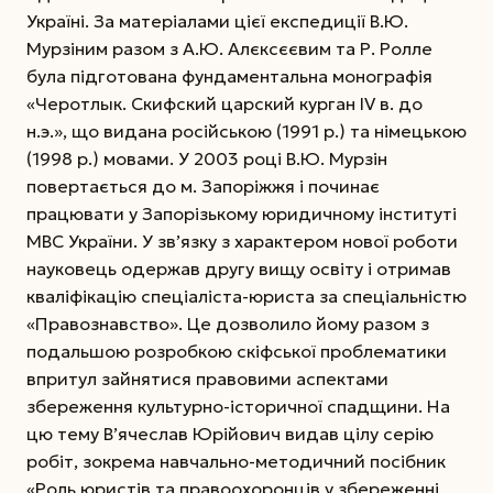
Україні. За матеріалами цієї експедиції В.Ю.
Мурзіним разом з А.Ю. Алєксєєвим та Р. Ролле
була підготована фундаментальна монографія
«Черотлык. Скифский царский курган IV в. до
н.э.», що видана російською (1991 р.) та німецькою
(1998 р.) мовами.
У 2003 році В.Ю. Мурзін
повертається до м. Запоріжжя і починає
працювати у Запорізь­кому юридичному інституті
МВС України. У зв’язку з характером нової роботи
науковець одержав другу вищу освіту і отримав
кваліфікацію спеціаліста-юриста за спеціальністю
«Правознавство». Це дозволило йому разом з
подальшою розробкою скіфської проблематики
впритул зайнятися правовими аспектами
збереження культурно-історичної спадщини. На
цю тему В’ячеслав Юрійович видав цілу серію
робіт, зокрема навчально-методичний посібник
«Роль юристів та правоохоронців у збереженні