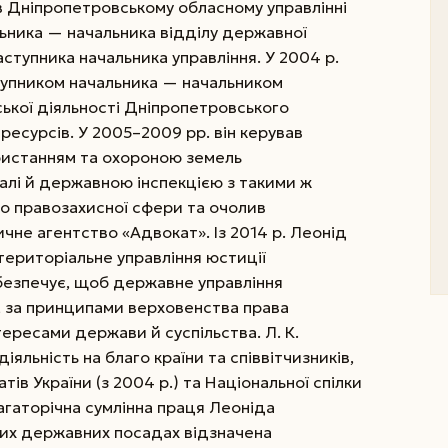
в Дніпропетровському обласному управлінні
льника — начальника відділу державної
ступника начальника управління. У 2004 р.
тупником начальника — начальником
рської діяльності Дніпропетровського
ресурсів. У 2005–2009 рр. він керував
ристанням та охороною земель
далі й державною інспекцією з такими ж
до правозахисної сфери та очолив
не агентство «Адвокат». Із 2014 р. Леонід
ериторіальне управління юстиції
абезпечує, щоб державне управління
, за принципами верховенства права
тересами держави й суспільства. Л. К.
яльність на благо країни та співвітчизників,
ів України (з 2004 р.) та Національної спілки
 Багаторічна сумлінна праця Леоніда
них державних посадах відзначена