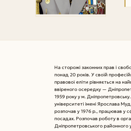
На сторожі законних прав і сво
понад 20 років. У своїй професі
правової еліти рівняється на на
ввіреного осередку — Дніпропет
1959 року у м. Дніпропетровськ
університеті імені Ярослава Муд
розпочав у 1976 р., працював у 
посадах. Розпочав роботу в орга
Дніпропетровського районного уп