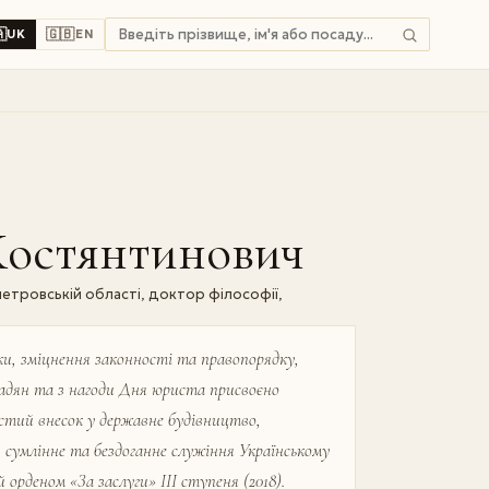

🇬🇧
UK
EN
Костянтинович
етровській області, доктор філософії,
ки, зміцнення законності та правопорядку,
мадян та з нагоди Дня юриста присвоєно
истий внесок у державне будівництво,
, сумлінне та бездоганне служіння Українському
 орденом «За заслуги» ІІІ ступеня (2018).