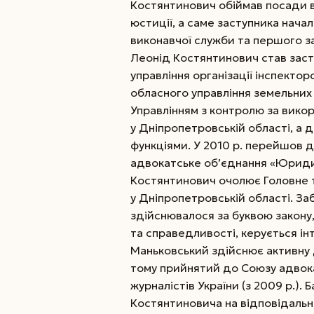
Костянтинович обій­мав посади 
юстиції, а саме заступника нача
виконавчої служби та першого за
Леонід Костянтинович став зас
управління організації інспекто
обласного управління земельних 
Управлінням з контролю за вико
у Дніпропетровській області, а 
функціями. У 2010 р. перейшов 
адвокатське об’єднання «Юридич
Костянтинович очолює Головне т
у Дніпропетровській області. З
здійснювалося за буквою закону
та справедливості, керується ін
Маньковський здійснює активну ді
тому прийнятий до Союзу адвокат
журналістів України (з 2009 р.).
Костянтиновича на відповідаль