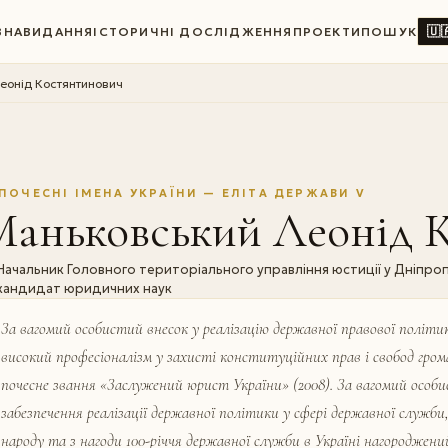
🇺
ВНА
ВИДАННЯ
ІСТОРИЧНІ ДОСЛІДЖЕННЯ
ПРОЕКТИ
ПОШУК
еонід Костянтинович
ПОЧЕСНІ ІМЕНА УКРАЇНИ — ЕЛІТА ДЕРЖАВИ V
Маньковський Леонід 
Начальник Головного територіального управління юстиції у Дніпроп
кандидат юридичних наук
За вагомий особистий внесок у реалізацію державної правової політи
високий професіоналізм у захисті конституційних прав і свобод гро
почесне звання «Заслужений юрист України» (2008). За вагомий особ
забезпечення реалізації державної політики у сфері державної служби
народу та з нагоди 100-річчя державної служби в Україні нагороджений