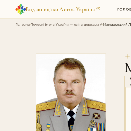
Видавництво Логос Україна
®
ГОЛО
Головна
Почесні імена України — еліта держави V
Маньковський Л
›
›