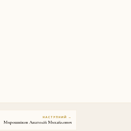
НАСТУПНИЙ →
Мирошніков Анатолій Михайлович