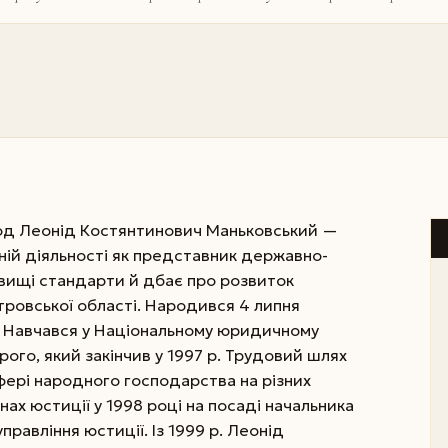
бод Леонід Костянтинович Маньковський —
йній діяльності як представник державно-
йвищі стандарти й дбає про розвиток
ровської області. Народився 4 липня
у. Навчався у Національному юридичному
рого, який закінчив у 1997 р. Трудовий шлях
сфері народного господарства на різних
нах юстиції у 1998 році на посаді начальника
равління юстиції. Із 1999 р. Леонід