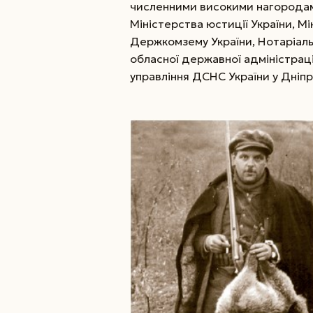
численними високими нагородами,
Міністерства юстиції України, Мі
Держкомзему України, Нотаріаль
обласної державної адміністраці
управління ДСНС України у Дніп