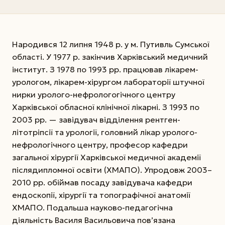
Народився 12 липня 1948 р. у м. Путивль Сумської
області. У 1977 р. закінчив Харківський медичний
інститут. З 1978 по 1993 рр. працював лікарем-
урологом, лікарем-хірургом лабораторії штучної
нирки уролого-нефрологогічного центру
Харківської обласної клінічної лікарні. З 1993 по
2003 рр. — завідувач відділення рентген-
літотріпсії та урології, головний лікар уролого-
нефрологічного центру, професор кафедри
загальної хірургії Харківської медичної академії
післядипломної освіти (ХМАПО). Упродовж 2003–
2010 рр. обіймав посаду завідувача кафедри
ендоскопії, хірургії та топографічної анатомії
ХМАПО. Подальша науково-педагогічна
діяльність Василя Васильовича пов’язана