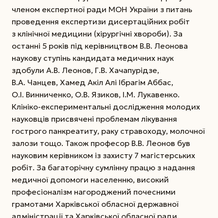
членом експертної ради МОН України з питань
проведення експертизи дисертаційних робіт
з клінічної медицини (хірургічні хвороби). За
останні 5 років під керівництвом В.В. Леонова
наукову ступінь кандидата медичних наук
здобули А.В. Леонов, Г.В. Хачапурідзе,
В.А. Чанцев, Хамед Акіл Алі Ібрагім Аббас,
О.І. Винниченко, О.В. Язиков, І.М. Лукавенко.
Клініко-експериментальні дослідження молодих
науковців присвячені проблемам лікування
гострого панкреатиту, раку стравоходу, молочної
залози тощо. Також професор В.В. Леонов був
науковим керівником із захисту 7 магістерських
робіт. За багаторічну сумлінну працю з надання
медичної допомоги населенню, високий
професіоналізм нагороджений почесними
грамотами Харківської обласної державної
адміністрації та Харківської обласної ради.