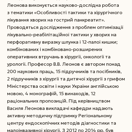
Леонова виконується науково-дослідна робота
з тематики «Особливості тактики та хірургічного
лікування хворих на гострий панкреатит».
Проводяться дослідження з проблем оптимізації
лікувально-реабілітаційної тактики у хворих на
перфоративну виразку шлунка і 12-палої кишки;
комбінованих і комбіновано-розширених
оперативних втручань в хірургії, онкології та
урології. Професор В.В. Леонов є автором понад
200 наукових праць, 15 підручників та посібників,
2 підручників з хірургії та дитячої хірургії з грифом
Міністерства освіти і науки України англійською
мовою, 4 монографій, 15 винаходів, 12
раціональних пропозицій. Під керівництвом
Василя Леонова викладачі кафедри надають
активну методичну підтримку Регіональному
центру ендоскопічних методів діагностики та
малоінвазивної хірургії. З 2012 по 2014 рр. був