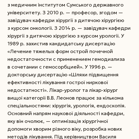
з медичним інститутом Сумського державного
університету. З 2010 р. — професор, згодом —
завідувач кафедри хірургії з дитячою хірургією
з курсом онкології. З 2014 р. — завідувач кафедри
хірургії з дитячою хірургією з курсом урології.
У
1989 р. захистив кандидатську дисертацію
«Лечение тяжелых форм острой почечной
недостаточности с применением гемодиализа
в сочетании с гемосорбцией». У 1996 р. —
докторську дисертацію «Шляхи підвищення
ефективності лікування гострої ниркової
недостатності». Лікар-уролог та лікар-хірург
вищої категорії В.В. Леонов працює за кількома
спеціальностями: хірургія, урологія, ендоскопія.
Основний напрям наукової діяльності кафедри,
яку він очолює, — оптимізація хірургічної
допомоги хворим різного віку, розробка нових
методів лікування. Під керівництвом Василя