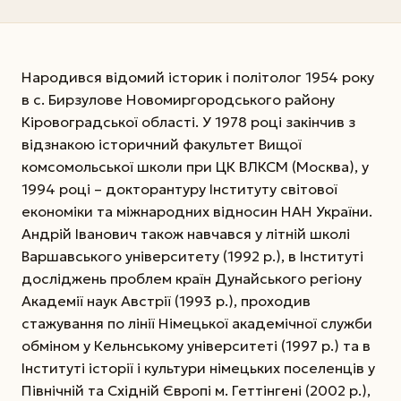
Народився відомий історик і політолог 1954 року
в с. Бирзулове Новомиргородського району
Кіровоградської області. У 1978 році закінчив з
відзнакою історичний факультет Вищої
комсомольської школи при ЦК ВЛКСМ (Москва), у
1994 році – докторантуру Інституту світової
економіки та міжнародних відносин НАН України.
Андрій Іванович також навчався у літній школі
Варшавського університету (1992 р.), в Інституті
досліджень проблем країн Дунайського регіону
Академії наук Австрії (1993 р.), проходив
стажування по лінії Німецької академічної служби
обміном у Кельнському університеті (1997 р.) та в
Інститу­ті історії і культури німецьких поселен­ців у
Північній та Східній Європі м. Геттінгені (2002 р.),