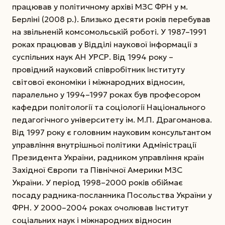
працював у політичному архіві МЗС ФРН у м.
Берліні (2008 р.). Близько десяти років перебував
на звільненій комсомольській роботі. У 1987–1991
роках працював у Відділі наукової інформації з
суспільних наук АН УРСР.
Від 1994 року –
провідний науковий співробітник Інституту
світової економіки і міжнародних відносин,
паралельно у 1994–1997 роках був професором
кафедри політології та соціології Національного
педагогічного університету ім. М.П. Драгоманова.
Від 1997 року є головним науковим консультантом
управління внутрішньої політики Адміністрації
Президента України, радником управління країн
Західної Європи та Північної Америки МЗС
України. У період 1998–2000 ро­ків обіймає
посаду радника-посланника Посольства України у
ФРН. У 2000–2004 роках очолював Інститут
соціальних наук і міжнародних відносин