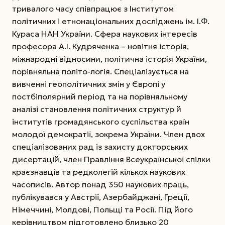
тривалого часу співпрацює з Інститутом
політичних і етнонаціональних досліджень ім. І.Ф.
Кураса НАН України. Сфера наукових інтересів
професора А.І. Куд­ряченка – новітня історія,
міжнародні відносини, політична історія України,
порівняльна політо-логія. Спеціалізується на
вивченні геополітичних змін у Європі у
постбіполярний період та на порівняльному
аналізі становлення політичних структур й
інститутів громадянського суспільства країн
молодої демократії, зокрема України. Член двох
спеціалізованих рад із захис­ту докторських
дисертацій, член Правління Все­української спілки
краєзнавців та редколегій кількох наукових
часописів. Автор понад 350 наукових праць,
публікувався у Австрії, Азербайджані, Греції,
Німеччині, Молдові, Польщі та Росії. Під його
керівництвом підготовлено близько 20