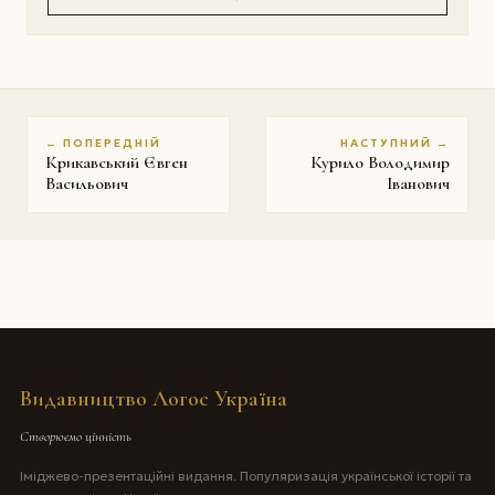
← ПОПЕРЕДНІЙ
НАСТУПНИЙ →
Крикавський Євген
Курило Володимир
Васильович
Iванович
Видавництво Логос Україна
Створюємо цінність
Іміджево-презентаційні видання. Популяризація української історії та