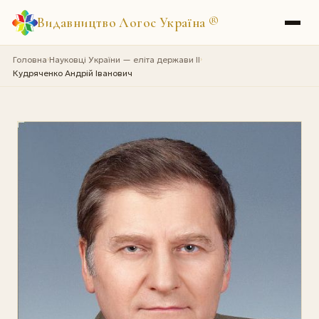
Видавництво Логос Україна
®
Головна
Науковці України — еліта держави II
›
›
Кудряченко Андрій Іванович