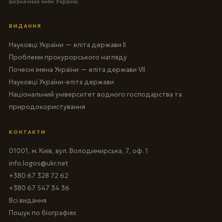
визначних імен України.
ВИДАННЯ
Науковці України — еліта держави II
Проблеми прокурорського нагляду
Почесні імена України — еліта держави VII
Науковці України-еліта держави
Національний університет водного господарства та
природокористування
КОНТАКТИ
01001, м. Київ, вул. Володимирська, 7, оф. 1
info.logos@ukr.net
+380 67 328 72 62
+380 67 547 34 36
Всі видання
Пошук по біографіях