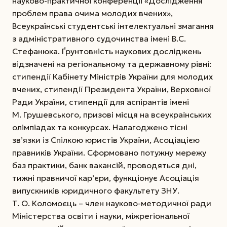
науково-практичної конференції «Дослідження
проблем права очима молодих вчених»,
Всеукраїнські студентські інтелектуальні змагання
з адміністративного судочинства імені В.С.
Стефанюка.
Ґрунтовність наукових досліджень
відзначені на регіональному та державному рівні:
стипендії Кабінету Міністрів України для молодих
вчених, стипендії Президента України, Верховної
Ради України, стипендії для аспірантів імені
М. Грушевсь­кого, призові місця на всеукраїнських
олімпіадах та кон­курсах. Налагоджено тісні
зв’язки із Спілкою юристів України, Асоціацією
правників України. Сформовано потужну мережу
баз практики, банк вакансій, проводяться дні,
тижні правничої кар’єри, функціонує Асоціація
випускників юридичного факультету ЗНУ.
Т. О. Коломоєць – член науково-методичної ради
Міністерства освіти і науки, міжрегіональної