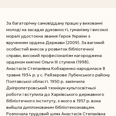
За багаторічну самовіддану працю у вихованні
молоді на засадах духовності, гуманізму і високої
моралі удостоєна звання Героя України з
врученням ордена Держави (2009). За вагомий
особистий внесок у розвиток бібліотечної
справи, високий професіоналізм нагороджена
орденом княгині Ольги III ступеня (1998).
Анастасія Степанівна Кобзаренко народилася 8
травня 1934 р. у с. Рейзерове Лубенського району
Полтавської області. 1950 р. закінчила
Дніпропетровський технікум культосвітньої
роботи і вступила до Харківського державного
бібліотечного інституту, з якого в 1957 р. вона
вийшла дипломованим бібліотекознавцем.
Розпочала трудовий шлях Анастасія Степанівна