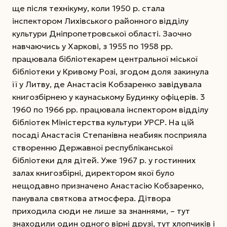
ще після технікуму, коли 1950 р. стала
інспектором Лихівського районного відділу
культури Дніпропетровської області. Заочно
навчаючись у Харкові, з 1955 по 1958 рр.
працювала бібліотекарем центральної міської
бібліотеки у Кривому Розі, згодом доля закинула
її у Литву, де Анастасія Кобзаренко завідувала
книгозбірнею у каунаському Будинку офіцерів. 3
1960 по 1966 рр. працювала інспектором відділу
бібліотек Міністерства культури УРСР. На цій
посаді Анастасія Степанівна неабияк посприяла
створенню Державної республіканської
бібліотеки для дітей. Уже 1967 р. у гостинних
залах книгозбірні, директором якої було
нещодавно призначено Анастасію Кобзаренко,
панувала святкова атмосфера. Дітвора
приходила сюди не лише за знаннями, – тут
знаходили один одного вірні друзі, тут хлопчиків і