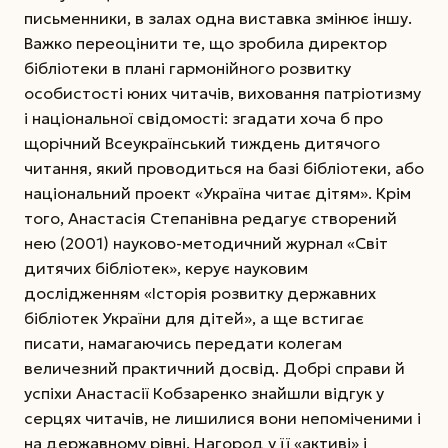
письменники, в залах одна виставка змінює іншу.
Важко переоцінити те, що зробила директор
бібліотеки в плані гармонійного розвитку
особистості юних читачів, виховання патріотизму
і національної свідомості: згадати хоча б про
щорічний Всеукраїнський тиждень дитячого
читання, який проводиться на базі бібліотеки, або
національний проект «Україна читає дітям». Крім
того, Анастасія Степанівна редагує створений
нею (2001) науково-методичний журнал «Світ
дитячих бібліотек», керує науковим
дослідженням «Історія розвитку державних
бібліотек України для дітей», а ще встигає
писати, намагаючись передати колегам
величезний практичний досвід. Добрі справи й
успіхи Анастасії Кобзаренко знайшли відгук у
серцях читачів, не лишилися вони непоміченими і
на державному рівні. Нагород у її «активі» і