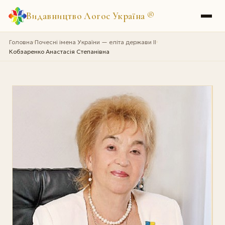
Видавництво Логос Україна
®
Головна
Почесні імена України — еліта держави II
›
›
Кобзаренко Анастасія Степанівна