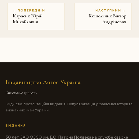
← ПОПЕРЕДНІЙ
НАСТУПНИЙ →
Карасик Юрій
Кошельник Віктор
Михайлович
Андрійович
Видавництво Логос Україна
Створюємо цінність
Іміджево-презентаційні видання. Популяризація української історії та
визначних імен України.
ВИДАННЯ
50 лет ЗАО ОЗСО им. Е.О. Патона Полвека на службе сварке