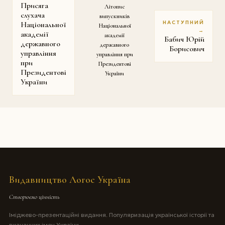
Присяга
Літопис
слухача
випускників
НАСТУПНИЙ
Національної
Національної
→
академії
академії
Бабич Юрій
державного
державного
Борисович
управління
управління при
при
Президентові
Президентові
України
України
Видавництво Логос Україна
Створюємо цінність
Іміджево-презентаційні видання. Популяризація української історії та
визначних імен України.