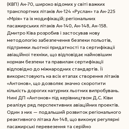
(КВП) Ан-70, широко відомих у світі важких
транспортних літаків Ан-124 «Руслан» та Ан-225
«Мрія» та їх модифікацій; регіональних
пасажирських літаків Ан-140, Ан-148, Ан-158.
Дмитро Ківа розробив і застосував нову
методологію забезпечення безпеки польотів,
підтримки льотної придатності та сертифікації
авіаційної техніки, що відповідає найновішим
нормам безпеки та правилам сертифікації
відповідно до міжнародних стандартів. Її
використовують на всіх етапах створення літаків
«Антонов», що дозволяє значно скоротити
кількість дорогих натурних льотних випробувань.
Нині ДП «Антонов» під керівництвом Д.С. Ківи
реалізує ряд перспективних авіаційних проектів.
Один з них — подальший розвиток регіонального
реактивного літака Ан-148, що виконує регулярні
пасажирські перевезення та серійно