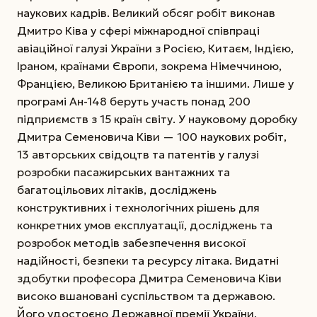
наукових кадрів. Великий обсяг робіт виконав
Дмитро Ківа у сфері міжнародної співпраці
авіаційної галузі України з Росією, Китаєм, Індією,
Іраном, країнами Європи, зокрема Німеччиною,
Францією, Великою Британією та іншими. Лише у
програмі Ан-148 беруть участь понад 200
підприємств з 15 країн світу. У науковому доробку
Дмитра Семеновича Ківи — 100 наукових робіт,
13 авторських свідоцтв та патентів у галузі
розробки пасажирських вантажних та
багатоцільових літаків, досліджень
конструктивних і технологічних рішень для
конкретних умов експлуатації, досліджень та
розробок методів забезпечення високої
надійності, безпеки та ресурсу літака. Видатні
здобутки професора Дмитра Семеновича Ківи
високо вшановані суспільством та державою.
Його удостоєно Державної премії України,