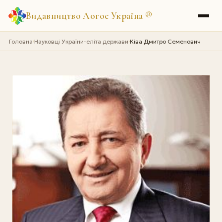
Видавництво Логос Україна
®
Головна
Науковці України-еліта держави
Ківа Дмитро Семенович
›
›