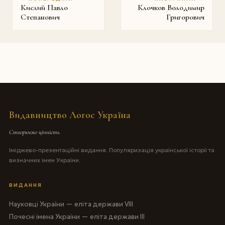
Кислий Павло
Клочков Володимир
Степанович
Григорович
Видавництво Логос Україна
Створюємо цінність
Іміджево-презентаційні видання. Популяризація української історії та
визначних імен України.
ВИДАННЯ
Науковці України — еліта держави VIII
Почесні імена України — еліта держави III