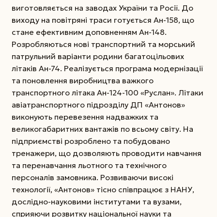
виготовляється на заводах України та Росії. До
виходу на повітряні траси готується Ан-158, що
стане ефективним доповненням Ан-148.
Розробляються нові транспортний та морський
патрульний варіанти родини багатоцільових
літаків Ан-74. Реалізується програма модернізації
та поновлення виробництва важкого
транспортного літака Ан-124-100 «Руслан». Літаки
авіатранспортного підрозділу ДП «Антонов»
виконують перевезення надважких та
великогабаритних вантажів по всьому світу. На
підприємстві розроблено та побудовано
тренажери, що дозволяють проводити навчання
та перенавчання льотного та технічного
персоналів замовника. Розвиваючи високі
технології, «Антонов» тісно співпрацює з НАНУ,
дослідно-науковими інститутами та вузами,
сприяючи розвитку національної науки та