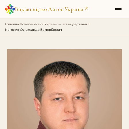
Видавництво Логос Україна
®
Головна
Почесні імена України — еліта держави II
›
›
Католик Олександр Валерійович