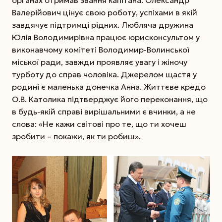
Валерійович цінує свою роботу, успіхами в якій
завдячує підтримці рідних. Любляча дружина
Юлія Володимирівна працює юрисконсультом у
виконавчому комітеті Володимир-Волинської
міської ради, завжди проявляє увагу і жіночу
турботу до справ чоловіка. Джерелом щастя у
родині є маленька донечка Анна. Життєве кредо
О.В. Католика підтверджує його переконання, що
в будь-якій справі вирішальними є вчинки, а не
слова: «Не кажи світові про те, що ти хочеш
зробити – покажи, як ти робиш».