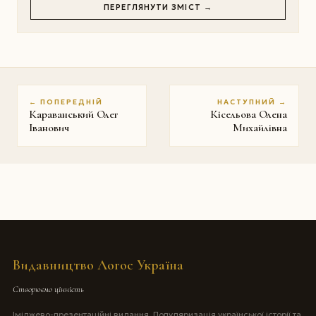
ПЕРЕГЛЯНУТИ ЗМІСТ →
← ПОПЕРЕДНІЙ
НАСТУПНИЙ →
Караванський Олег
Кісельова Олена
Іванович
Михайлівна
Видавництво Логос Україна
Створюємо цінність
Іміджево-презентаційні видання. Популяризація української історії та