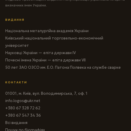
визначних імен України.
ВИДАННЯ
Національна металургійна академія України
Київський національний торговельно-економічний
університет
Науковці України — еліта держави IV
Почесні імена України — еліта держави VII
50 лет ЗАО ОЗСО им. Е.О. Патона Полвека на службе сварке
КОНТАКТИ
01001, м. Київ, вул. Володимирська, 7, оф. 1
info.logos@ukr.net
+380 67 328 72 62
+380 67 547 34 36
Всі видання
Пошук по біографіях