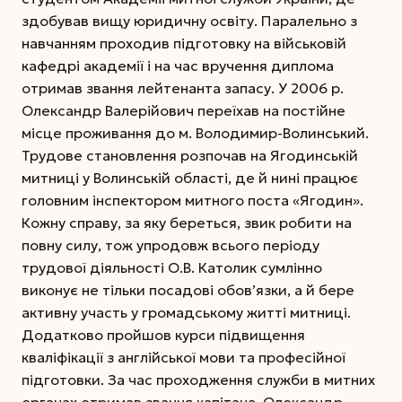
здобував вищу юридичну освіту. Паралельно з
навчанням проходив підготовку на військовій
кафедрі академії і на час вручення диплома
отримав звання лейтенанта запасу.
У 2006 р.
Олександр Валерійович переїхав на постійне
місце проживання до м. Володимир-Волинський.
Трудове становлення розпочав на Ягодинській
митниці у Волинській області, де й нині працює
головним інспектором митного поста «Ягодин».
Кожну справу, за яку береться, звик робити на
повну силу, тож упродовж всього періоду
трудової діяльності О.В. Католик сумлінно
виконує не тільки посадові обов’язки, а й бере
активну участь у громадському житті митниці.
Додатково пройшов курси підвищення
кваліфікації з англійської мови та професійної
підготовки. За час проходження служби в митних
органах отримав звання капітана. Олександр