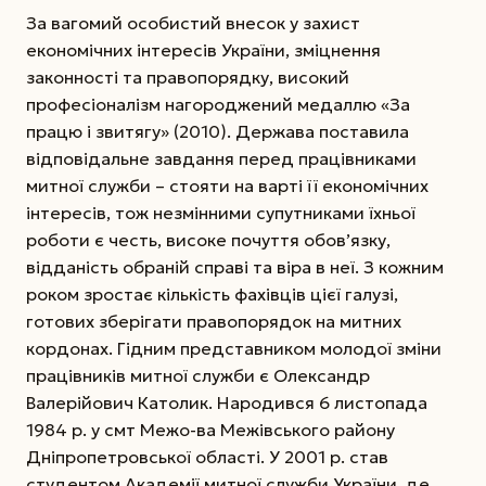
За вагомий особистий внесок у захист
економічних інтересів України, зміцнення
законності та правопорядку, високий
професіоналізм нагороджений медаллю «За
працю і звитягу» (2010). Держава поставила
відповідальне завдання перед працівниками
митної служби – стояти на варті її економічних
інтересів, тож незмінними супутниками їхньої
роботи є честь, високе почуття обов’язку,
відданість обраній cправі та віра в неї. З кожним
роком зростає кількість фахівців цієї галузі,
готових зберігати правопорядок на митних
кордонах. Гідним представником молодої зміни
працівників митної служби є Олександр
Валерійович Католик. Народився 6 листопада
1984 р. у смт Межо-ва Межівського району
Дніпропетровської області. У 2001 р. став
студентом Академії митної служби України, де